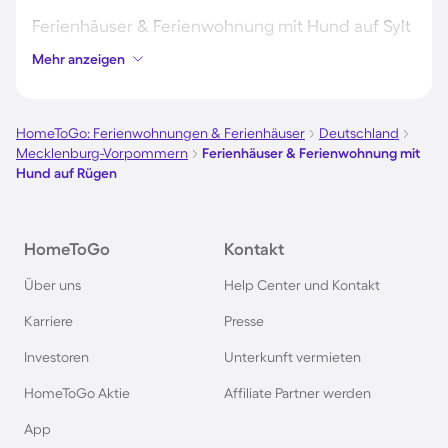
Ferienhäuser & Ferienwohnung mit Hund auf Sylt
Mehr anzeigen
Ferienhäuser & Ferienwohnung mit Hund auf
Borkum
HomeToGo: Ferienwohnungen & Ferienhäuser
Deutschland
Mecklenburg-Vorpommern
Ferienhäuser & Ferienwohnung mit
Ferienhäuser & Ferienwohnung mit Hund auf
Hund auf Rügen
Norderney
Ferienhäuser & Ferienwohnung mit Hund am
HomeToGo
Kontakt
Bodensee
Über uns
Help Center und Kontakt
Karriere
Presse
Ferienhäuser & Ferienwohnung mit Hund am
Gardasee
Investoren
Unterkunft vermieten
HomeToGo Aktie
Affiliate Partner werden
Ferienhäuser & Ferienwohnung mit Hund an der
App
Nordsee