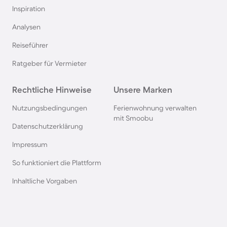
Inspiration
Ferienhäuser & Ferienwohnung mit Hund in
Analysen
Kroatien
Reiseführer
Ferienhäuser & Ferienwohnung mit Hund im
Ratgeber für Vermieter
Allgäu
Rechtliche Hinweise
Unsere Marken
Ferienhäuser & Ferienwohnung mit Hund auf
Nutzungsbedingungen
Ferienwohnung verwalten
Fehmarn
mit Smoobu
Datenschutzerklärung
Ferienhäuser & Ferienwohnung mit Hund in
Impressum
Österreich
So funktioniert die Plattform
Inhaltliche Vorgaben
Ferienhäuser & Ferienwohnung mit Hund in
Kühlungsborn
Ferienhäuser & Ferienwohnung mit Hund in