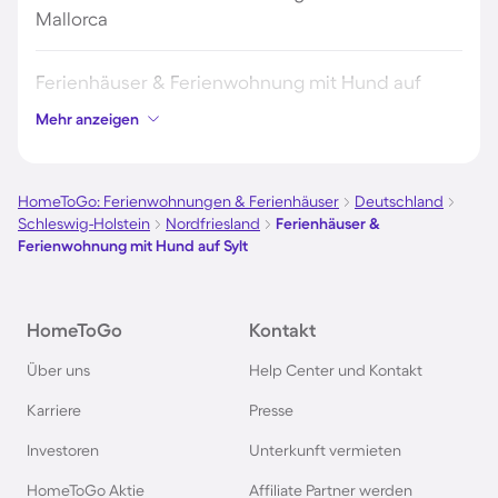
Mallorca
Ferienhäuser & Ferienwohnung mit Hund auf
Borkum
Mehr anzeigen
Ferienhäuser & Ferienwohnung mit Hund auf
Norderney
HomeToGo: Ferienwohnungen & Ferienhäuser
Deutschland
Schleswig-Holstein
Nordfriesland
Ferienhäuser &
Ferienwohnung mit Hund auf Sylt
Ferienhäuser & Ferienwohnung mit Hund am
Bodensee
HomeToGo
Kontakt
Ferienhäuser & Ferienwohnung mit Hund auf
Über uns
Help Center und Kontakt
Rügen
Karriere
Presse
Ferienhäuser & Ferienwohnung mit Hund am
Investoren
Unterkunft vermieten
Gardasee
HomeToGo Aktie
Affiliate Partner werden