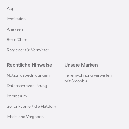
App
Ferienhäuser & Ferienwohnung mit Hund an der
Nordsee
Inspiration
Analysen
Ferienhäuser & Ferienwohnung mit Hund in
Kroatien
Reiseführer
Ratgeber für Vermieter
Ferienhäuser & Ferienwohnung mit Hund im
Allgäu
Rechtliche Hinweise
Unsere Marken
Nutzungsbedingungen
Ferienwohnung verwalten
Ferienhäuser & Ferienwohnung mit Hund auf
mit Smoobu
Fehmarn
Datenschutzerklärung
Impressum
Ferienhäuser & Ferienwohnung mit Hund in
So funktioniert die Plattform
Österreich
Inhaltliche Vorgaben
Ferienhäuser & Ferienwohnung mit Hund in