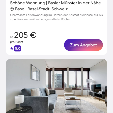
Schöne Wohnung | Basler Münster in der Nähe
Basel, Basel-Stadt, Schweiz
Charmante Ferienwohnung im Herzen der Altstadt Kleinbasel für bis
zu 4 Personen mit voll ausgestatteter Küche
205 €
ab
pro Nacht
Zum Angebot
5.0