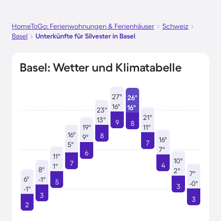
HomeToGo: Ferienwohnungen & Ferienhäuser
Schweiz
Basel
Unterkünfte für Silvester in Basel
Basel: Wetter und Klimatabelle
27°
26°
16°
16°
23°
21°
13°
9
8
19°
11°
16°
8
9°
16°
7
5°
7°
6
11°
10°
7
4
1°
8°
2°
7°
6°
-1°
5
-0°
3
-1°
3
3
2