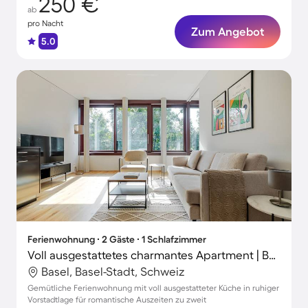
250 €
ab
pro Nacht
Zum Angebot
5.0
Ferienwohnung ∙ 2 Gäste ∙ 1 Schlafzimmer
Voll ausgestattetes charmantes Apartment | Basler Münster-Nähe
Basel, Basel-Stadt, Schweiz
Gemütliche Ferienwohnung mit voll ausgestatteter Küche in ruhiger
Vorstadtlage für romantische Auszeiten zu zweit