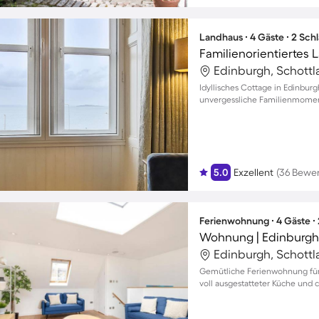
Landhaus ∙ 4 Gäste ∙ 2 Sch
Familienorientiertes 
Edinburgh, Schottl
Idyllisches Cottage in Edinbur
unvergessliche Familienmomen
5.0
Exzellent
(36 Bewe
Ferienwohnung ∙ 4 Gäste ∙
Wohnung | Edinburgh 
Edinburgh, Schottl
Gemütliche Ferienwohnung für
voll ausgestatteter Küche un