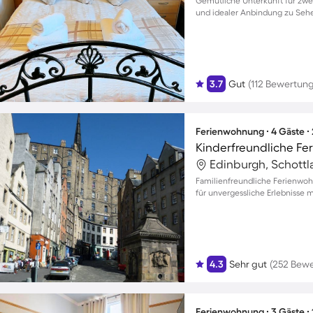
Gemütliche Unterkunft für zwei
und idealer Anbindung zu Seh
3.7
Gut
(112 Bewertun
Ferienwohnung ∙ 4 Gäste ∙
Edinburgh, Schottl
Familienfreundliche Ferienwo
für unvergessliche Erlebnisse m
4.3
Sehr gut
(252 Bew
Ferienwohnung ∙ 3 Gäste ∙