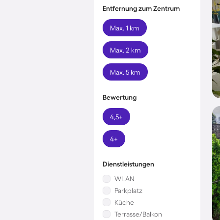
Entfernung zum Zentrum
Max. 1 km
Max. 2 km
Max. 5 km
Bewertung
4,5+
4+
Dienstleistungen
WLAN
Parkplatz
Küche
Terrasse/Balkon