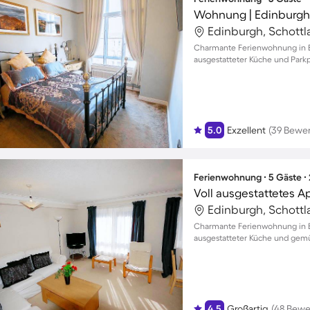
Wohnung | Edinburgh
Edinburgh, Schottl
Charmante Ferienwohnung in Edi
ausgestatteter Küche und Parkp
5.0
Exzellent
(39 Bewe
Ferienwohnung ∙ 5 Gäste ∙
Voll ausgestattetes Ap
Edinburgh, Schottl
Charmante Ferienwohnung in Ed
ausgestatteter Küche und gem
4.5
Großartig
(48 Bewe