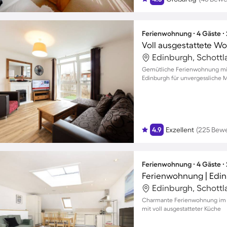
Ferienwohnung ∙ 4 Gäste ∙
Edinburgh, Schottl
Gemütliche Ferienwohnung mi
Edinburgh für unvergessliche
4.9
Exzellent
(225 Bew
Ferienwohnung ∙ 4 Gäste ∙
Ferienwohnung | Edi
Edinburgh, Schottl
Charmante Ferienwohnung im H
mit voll ausgestatteter Küche