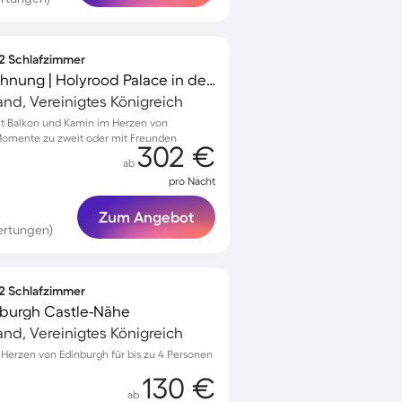
 2 Schlafzimmer
Voll ausgestattete Wohnung | Holyrood Palace in der Nähe | Stadtblick
and, Vereinigtes Königreich
t Balkon und Kamin im Herzen von
 Momente zu zweit oder mit Freunden
302 €
ab
pro Nacht
Zum Angebot
ertungen)
 2 Schlafzimmer
nburgh Castle-Nähe
and, Vereinigtes Königreich
erzen von Edinburgh für bis zu 4 Personen
130 €
ab