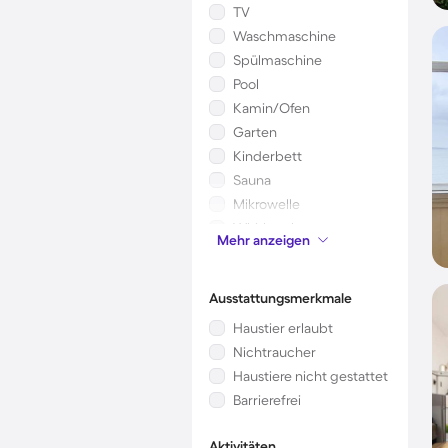
TV
Waschmaschine
Spülmaschine
Pool
Kamin/Ofen
Garten
Kinderbett
Sauna
Mikrowelle
Whirlpool
Mehr anzeigen
Klimaanlage
Ausstattungsmerkmale
Haustier erlaubt
Nichtraucher
Haustiere nicht gestattet
Barrierefrei
Aktivitäten