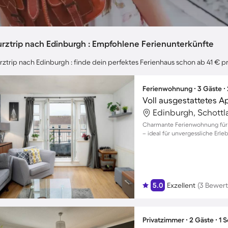
urztrip nach Edinburgh : Empfohlene Ferienunterkünfte
rztrip nach Edinburgh : finde dein perfektes Ferienhaus schon ab 41 € p
Ferienwohnung ∙ 3 Gäste ∙
Voll ausgestattetes 
Edinburgh, Schottl
Charmante Ferienwohnung für 
– ideal für unvergessliche Erle
5.0
Exzellent
(3 Bewer
Privatzimmer ∙ 2 Gäste ∙ 1