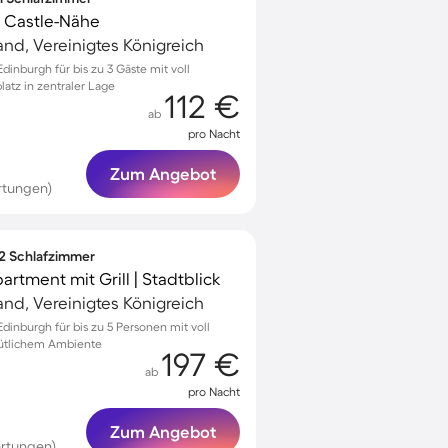
 Castle-Nähe
and, Vereinigtes Königreich
nburgh für bis zu 3 Gäste mit voll
latz in zentraler Lage
112 €
ab
pro Nacht
Zum Angebot
rtungen)
 2 Schlafzimmer
artment mit Grill | Stadtblick
and, Vereinigtes Königreich
inburgh für bis zu 5 Personen mit voll
ütlichem Ambiente
197 €
ab
pro Nacht
Zum Angebot
rtungen)