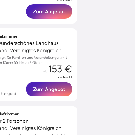
Zum Angebot
lafzimmer
s wunderschönes Landhaus
and, Vereinigtes Königreich
rgh für Familien und Veranstaltungen mit
er Küche für bis zu 5 Gäste
153 €
ab
pro Nacht
Zum Angebot
rtungen)
hlafzimmer
r 2 Personen
and, Vereinigtes Königreich