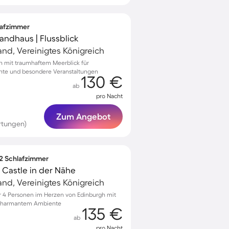
lafzimmer
Landhaus | Flussblick
and, Vereinigtes Königreich
gh mit traumhaftem Meerblick für
te und besondere Veranstaltungen
130 €
ab
pro Nacht
Zum Angebot
rtungen)
 2 Schlafzimmer
Castle in der Nähe
and, Vereinigtes Königreich
 4 Personen im Herzen von Edinburgh mit
d charmantem Ambiente
135 €
ab
pro Nacht