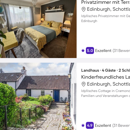
Privatzimmer mit Terr
Edinburgh, Schottl
Idyllisches Privatzimmer mit Ga
Edinburgh
5.0
Exzellent
(31 Bewe
Landhaus ∙ 4 Gäste ∙ 2 Sch
Edinburgh, Schottl
Idyllisches Cottage in Cramond
Familien und Veranstaltungen d
4.9
Exzellent
(31 Bewe