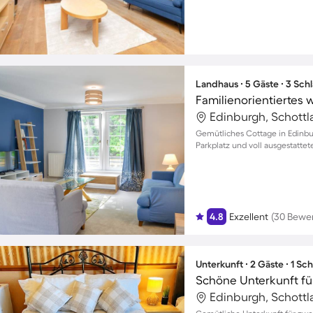
Landhaus ∙ 5 Gäste ∙ 3 Sch
Familienorientierte
Edinburgh, Schottl
Gemütliches Cottage in Edinbu
Parkplatz und voll ausgestattet
4.8
Exzellent
(30 Bewe
Unterkunft ∙ 2 Gäste ∙ 1 Sc
Schöne Unterkunft fü
Edinburgh, Schottl