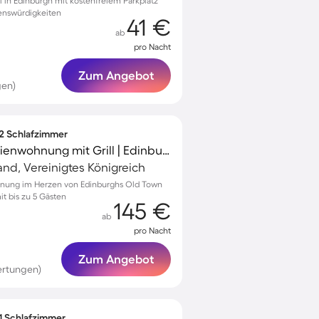
 in Edinburgh mit kostenfreiem Parkplatz
enswürdigkeiten
41 €
ab
pro Nacht
Zum Angebot
gen)
 2 Schlafzimmer
Kinderfreundliche Ferienwohnung mit Grill | Edinburgh Castle in der Nähe | Stadtblick
and, Vereinigtes Königreich
hnung im Herzen von Edinburghs Old Town
it bis zu 5 Gästen
145 €
ab
pro Nacht
Zum Angebot
ertungen)
 1 Schlafzimmer