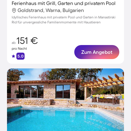
Ferienhaus mit Grill, Garten und privatem Pool
Goldstrand, Warna, Bulgarien
Idyllisches Ferienhaus mit privatem Pool und Garten in Manastirski
Rid für unvergessliche Familienmomente mit Haustieren
151 €
ab
pro Nacht
Zum Angebot
5.0