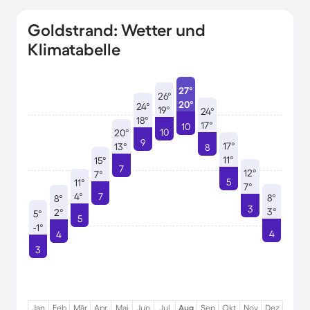
Goldstrand: Wetter und
Klimatabelle
27°
26°
20°
24°
19°
24°
18°
17°
10
10
20°
9
17°
13°
8
11°
15°
7
12°
7°
5
11°
7°
4°
7
8°
8°
3
3°
2°
5°
5
-1°
4
4
3
Jan
Feb
Mär
Apr
Mai
Jun
Jul
Aug
Sep
Okt
Nov
Dez