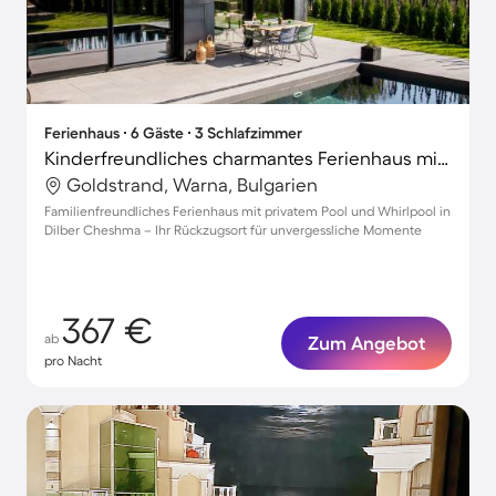
Ferienhaus ∙ 6 Gäste ∙ 3 Schlafzimmer
Kinderfreundliches charmantes Ferienhaus mit Terrasse, Grill und Whirlpool
Goldstrand, Warna, Bulgarien
Familienfreundliches Ferienhaus mit privatem Pool und Whirlpool in
Dilber Cheshma – Ihr Rückzugsort für unvergessliche Momente
367 €
ab
Zum Angebot
pro Nacht