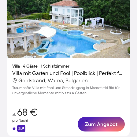
Villa ∙ 4 Gäste ∙ 1 Schlafzimmer
Villa mit Garten und Pool | Poolblick | Perfekt für die Arbeit von Zuhause
Goldstrand, Warna, Bulgarien
Traumhafte Villa mit Pool und Strandzugang in Manastirski Rid für
unvergessliche Momente mit bis zu 4 Gästen
68 €
ab
pro Nacht
Zum Angebot
3.9