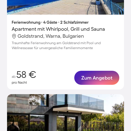
Ferienwohnung ∙ 4 Gäste ∙ 2 Schlafzimmer
Apartment mit Whirlpool, Grill und Sauna
Goldstrand, Warna, Bulgarien
Traumhafte Ferienwohnung am Goldstrand mit Pool und
Wellnessoase für unvergessliche Familienmomente
58 €
ab
Zum Angebot
pro Nacht