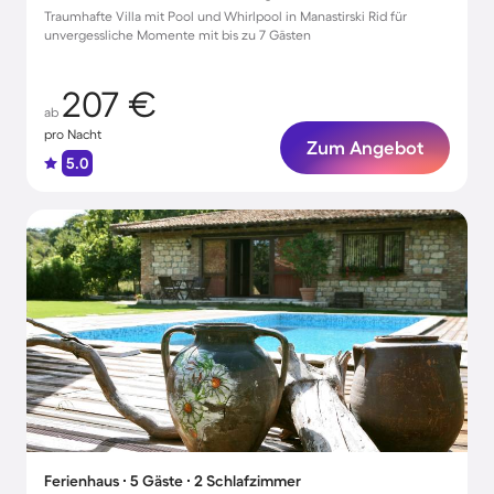
Traumhafte Villa mit Pool und Whirlpool in Manastirski Rid für
unvergessliche Momente mit bis zu 7 Gästen
207 €
ab
pro Nacht
Zum Angebot
5.0
Ferienhaus ∙ 5 Gäste ∙ 2 Schlafzimmer