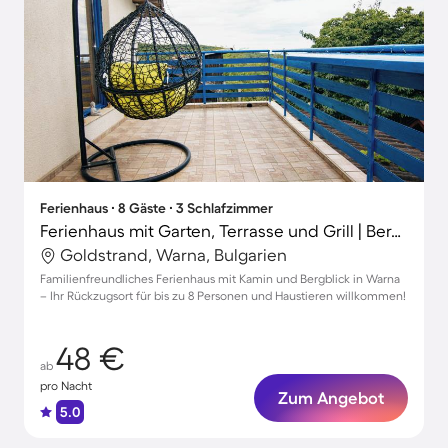
Ferienhaus ∙ 8 Gäste ∙ 3 Schlafzimmer
Ferienhaus mit Garten, Terrasse und Grill | Bergblick | Perfekt für die Arbeit von Zuhause
Goldstrand, Warna, Bulgarien
Familienfreundliches Ferienhaus mit Kamin und Bergblick in Warna
– Ihr Rückzugsort für bis zu 8 Personen und Haustieren willkommen!
48 €
ab
pro Nacht
Zum Angebot
5.0