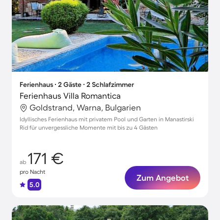
Ferienhaus ∙ 2 Gäste ∙ 2 Schlafzimmer
Ferienhaus Villa Romantica
Goldstrand, Warna, Bulgarien
Idyllisches Ferienhaus mit privatem Pool und Garten in Manastirski
Rid für unvergessliche Momente mit bis zu 4 Gästen
171 €
ab
pro Nacht
Zum Angebot
5.0