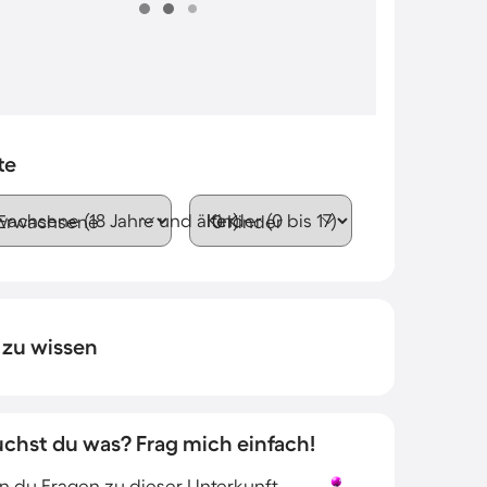
te
wachsene (18 Jahre und älter)
Kinder (0 bis 17)
 zu wissen
uchst du was? Frag mich einfach!
 du Fragen zu dieser Unterkunft