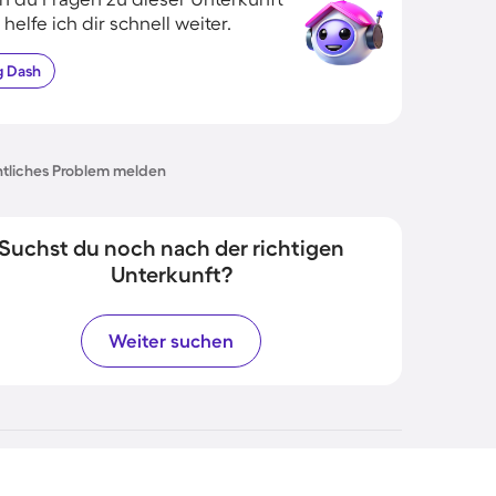
 helfe ich dir schnell weiter.
g
Dash
tliches Problem melden
Suchst du noch nach der richtigen
Unterkunft?
Weiter suchen