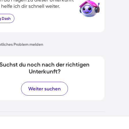
 helfe ich dir schnell weiter.
g
Dash
tliches Problem melden
Suchst du noch nach der richtigen
Unterkunft?
Weiter suchen