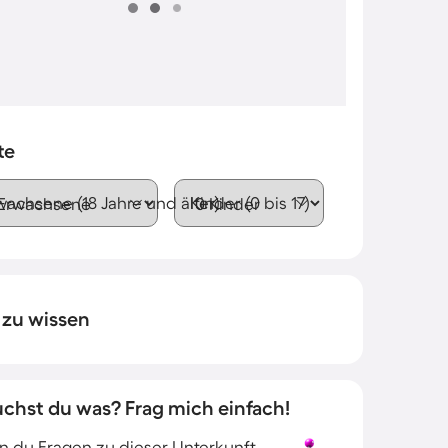
te
wachsene (18 Jahre und älter)
Kinder (0 bis 17)
 zu wissen
uchst du was? Frag mich einfach!
 du Fragen zu dieser Unterkunft