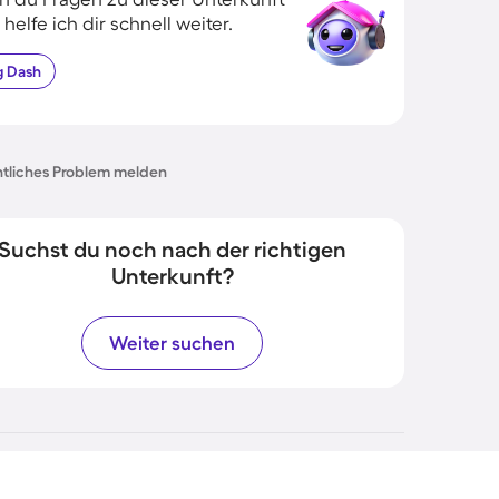
 helfe ich dir schnell weiter.
g
Dash
tliches Problem melden
Suchst du noch nach der richtigen
Unterkunft?
Weiter suchen