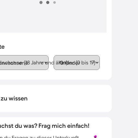
te
wachsene (18 Jahre und älter)
Kinder (0 bis 17)
 zu wissen
uchst du was? Frag mich einfach!
 du Fragen zu dieser Unterkunft