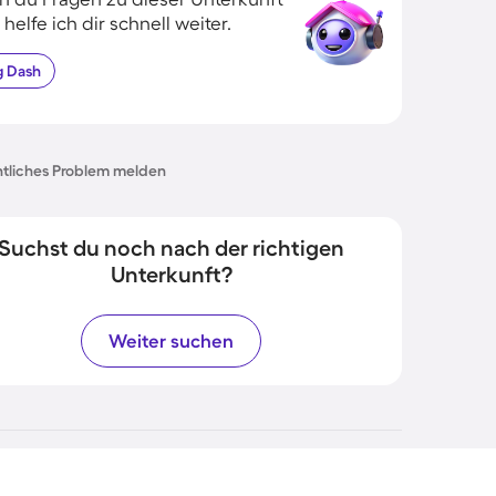
 helfe ich dir schnell weiter.
g
Dash
tliches Problem melden
Suchst du noch nach der richtigen
Unterkunft?
Weiter suchen