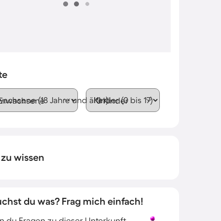
te
wachsene (18 Jahre und älter)
Kinder (0 bis 17)
 zu wissen
uchst du was? Frag mich einfach!
 du Fragen zu dieser Unterkunft