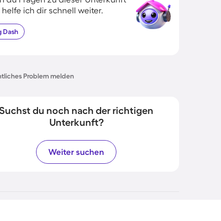
 helfe ich dir schnell weiter.
g
Dash
tliches Problem melden
Suchst du noch nach der richtigen
Unterkunft?
Weiter suchen