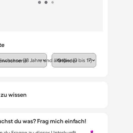
te
wachsene (18 Jahre und älter)
Kinder (0 bis 17)
 zu wissen
uchst du was? Frag mich einfach!
 du Fragen zu dieser Unterkunft