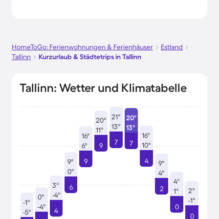
HomeToGo: Ferienwohnungen & Ferienhäuser
Estland
Tallinn
Kurzurlaub & Städtetrips in Tallinn
Tallinn: Wetter und Klimatabelle
21°
20°
20°
13°
13°
11°
16°
16°
7
7
10°
6°
9
4
9
9°
9°
0°
4°
4°
3°
6
2
2°
1°
-4°
0°
-1°
-1°
-4°
0
4
-5°
0