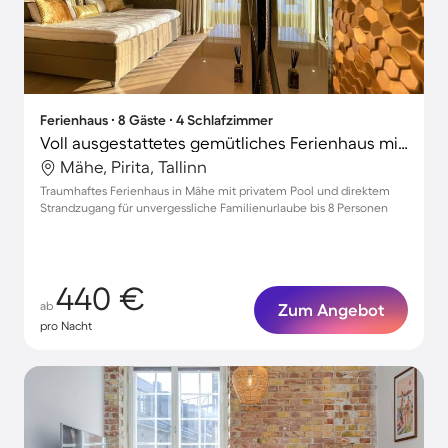
Ferienhaus ∙ 8 Gäste ∙ 4 Schlafzimmer
Voll ausgestattetes gemütliches Ferienhaus mit Terrasse, Grill und Garten | Ideal für Homeoffice
Mähe, Pirita, Tallinn
Traumhaftes Ferienhaus in Mähe mit privatem Pool und direktem
Strandzugang für unvergessliche Familienurlaube bis 8 Personen
440 €
ab
Zum Angebot
pro Nacht