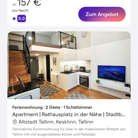
157 €
ab
pro Nacht
Zum Angebot
5.0
Ferienwohnung ∙ 2 Gäste ∙ 1 Schlafzimmer
Apartment | Rathausplatz in der Nähe | Stadtblick | Perfekt für die Arbeit von Zuhause
Altstadt Tallinn, Kesklinn, Tallinn
Gemütliche Ferienwohnung für zwei in der malerischen Altstadt von
Tallinn mit voll ausgestatteter Küche und Parkplatz