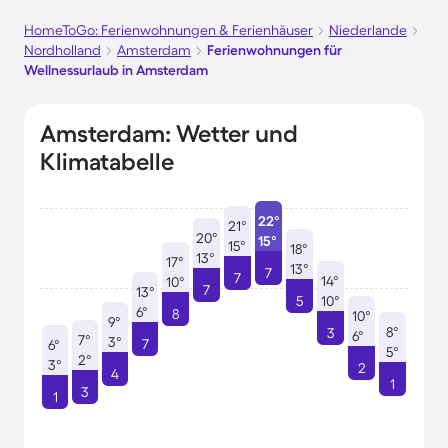
HomeToGo: Ferienwohnungen & Ferienhäuser
Niederlande
Nordholland
Amsterdam
Ferienwohnungen für
Wellnessurlaub in Amsterdam
Amsterdam: Wetter und
Klimatabelle
22°
21°
20°
15°
15°
18°
13°
17°
13°
7
7
14°
10°
7
13°
5
10°
6°
8
10°
9°
8°
3
6°
7°
3°
7
6°
5°
2°
3°
2
4
1
3
1