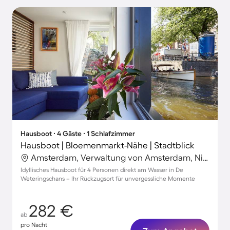
Hausboot ∙ 4 Gäste ∙ 1 Schlafzimmer
Hausboot | Bloemenmarkt-Nähe | Stadtblick
Amsterdam, Verwaltung von Amsterdam, Niederlande
Idyllisches Hausboot für 4 Personen direkt am Wasser in De
Weteringschans – Ihr Rückzugsort für unvergessliche Momente
282 €
ab
pro Nacht