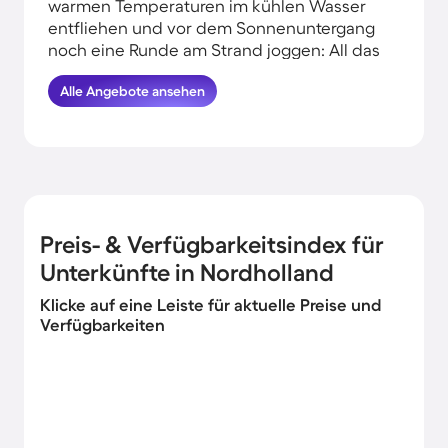
warmen Temperaturen im kühlen Wasser
entfliehen und vor dem Sonnenuntergang
noch eine Runde am Strand joggen: All das
kannst du erleben, wenn du deinen Urlaub
Alle Angebote ansehen
am Wasser in Nordholland verbringst.
HomeToGo hat für dich die besten
Angebote herausgesucht. Buche hier die
schönsten Ferienwohnungen in der Nähe
vom Meer in Nordholland und komme
garantiert erholt und munter wieder
nachhause.
Preis- & Verfügbarkeitsindex für
Unterkünfte in Nordholland
Klicke auf eine Leiste für aktuelle Preise und
Verfügbarkeiten