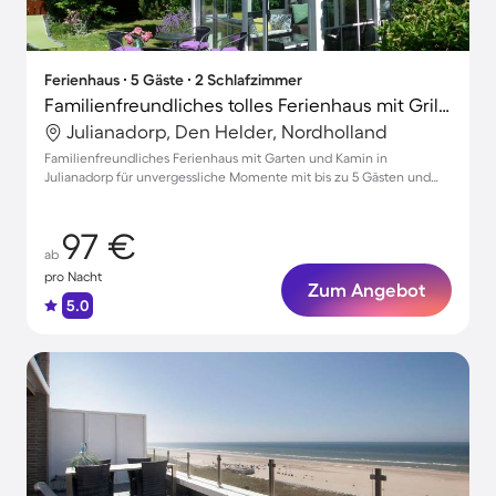
Ferienhaus ∙ 5 Gäste ∙ 2 Schlafzimmer
Familienfreundliches tolles Ferienhaus mit Grill, Garten und Terrasse | Neben dem Strand | Hunde erlaubt
Julianadorp, Den Helder, Nordholland
Familienfreundliches Ferienhaus mit Garten und Kamin in
Julianadorp für unvergessliche Momente mit bis zu 5 Gästen und
Haustieren
97 €
ab
pro Nacht
Zum Angebot
5.0