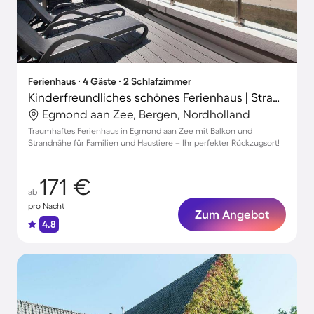
Ferienhaus ∙ 4 Gäste ∙ 2 Schlafzimmer
Kinderfreundliches schönes Ferienhaus | Strand in der Nähe | Haustiere erlaubt
Egmond aan Zee, Bergen, Nordholland
Traumhaftes Ferienhaus in Egmond aan Zee mit Balkon und
Strandnähe für Familien und Haustiere – Ihr perfekter Rückzugsort!
171 €
ab
pro Nacht
Zum Angebot
4.8