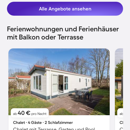
Alle Angebote ansehen
Ferienwohnungen und Ferienhäuser
mit Balkon oder Terrasse
40 €
7
ab
pro Nacht
ab
Chalet ∙ 4 Gäste ∙ 2 Schlafzimmer
Chale
Chalet mit Terrasse, Garten und Pool
Chal