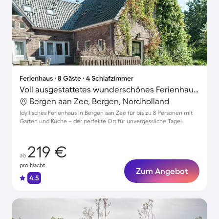
Ferienhaus ∙ 8 Gäste ∙ 4 Schlafzimmer
Voll ausgestattetes wunderschönes Ferienhaus mit Garten und Terrasse
Bergen aan Zee, Bergen, Nordholland
Idyllisches Ferienhaus in Bergen aan Zee für bis zu 8 Personen mit
Garten und Küche – der perfekte Ort für unvergessliche Tage!
219 €
ab
pro Nacht
Zum Angebot
4.5