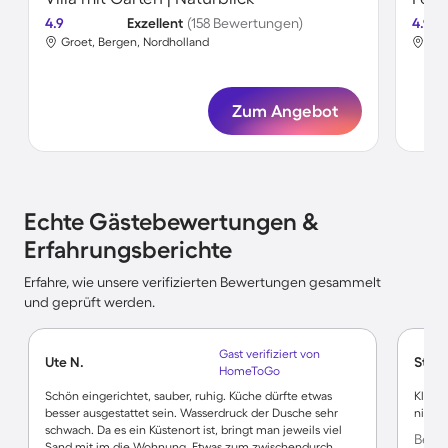
4.9
Exzellent
(158 Bewertungen)
4.9
Groet, Bergen, Nordholland
Med
Zum Angebot
Echte Gästebewertungen &
Erfahrungsberichte
Erfahre, wie unsere verifizierten Bewertungen gesammelt
und geprüft werden.
Gast verifiziert von
Ute N.
Steffi
HomeToGo
Schön eingerichtet, sauber, ruhig. Küche dürfte etwas
Klein 
besser ausgestattet sein. Wasserdruck der Dusche sehr
nicht 
schwach. Da es ein Küstenort ist, bringt man jeweils viel
Bewer
Sand mit im die Wohnung. Etwas zum zwischendurch