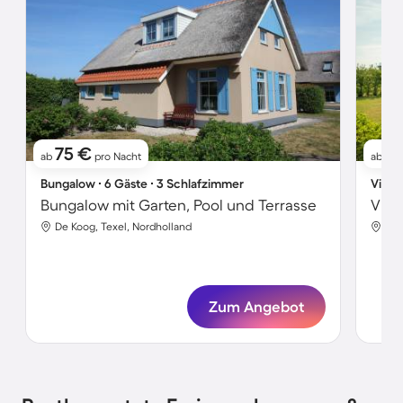
75 €
6
ab
pro Nacht
ab
Bungalow ∙ 6 Gäste ∙ 3 Schlafzimmer
Villa 
Bungalow mit Garten, Pool und Terrasse
Vill
De Koog, Texel, Nordholland
Jul
Zum Angebot