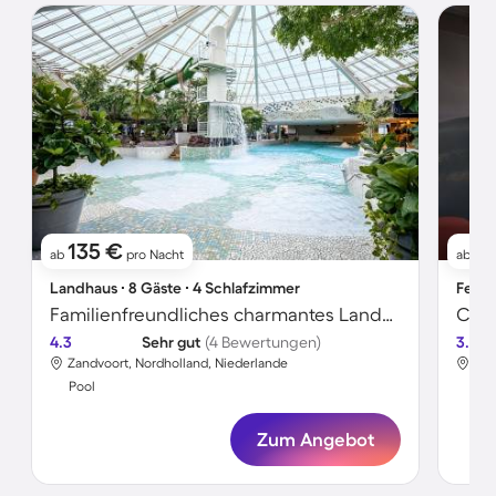
135 €
5
ab
pro Nacht
ab
Landhaus ∙ 8 Gäste ∙ 4 Schlafzimmer
Ferie
Familienfreundliches charmantes Landhaus mit beheiztem Pool und Garten | Haustiere sind willkommen
4.3
Sehr gut
(4 Bewertungen)
3.4
Zandvoort, Nordholland, Niederlande
Oos
Pool
Poo
Zum Angebot