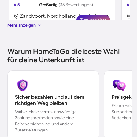
4.5
Großartig
(35 Bewertungen)
4.8
Zandvoort, Nordholland, Niederlande
C
Zum Angebot
Mehr anzeigen
Warum HomeToGo die beste Wahl
für deine Unterkunft ist
Sicher bezahlen und auf dem
Preisgekr
richtigen Weg bleiben
Erlebe nahtl
Wähle lokale, vertrauenswürdige
Support bei 
Zahlungsmethoden sowie eine
Bedenken.
Reiseversicherung und andere
Zusatzleistungen.