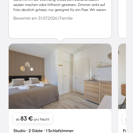
sauber machen wäre hilfreich gewesen. Zimmer wirkt auf
Foto deutlich grösser, nur geeignet für ein Paar. Wir waren
mit unserem Kind dort, da uns die Wohnung im
Bewertet am 31.07.2026 | Familie
Buchungsportal auch für 3 Personen angezeigt wurde,
gemäß Verwaltung Rental Valley könne das nicht stimmen.
Ärgerlich, wenn der Kunde so unter Generalverdacht
gestellt wird. Mussten dann entsprechend für das Kind
nachzahlen.
83 €
ab
pro Nacht
ab
Studio ∙ 2 Gäste ∙ 1 Schlafzimmer
Ferie