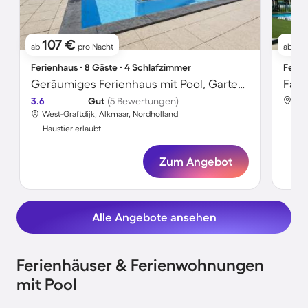
107 €
8
ab
pro Nacht
ab
Ferienhaus ∙ 8 Gäste ∙ 4 Schlafzimmer
Ferie
Geräumiges Ferienhaus mit Pool, Garten und Terrasse | Haustiere sind willkommen
3.6
Gut
(5 Bewertungen)
Ber
West-Graftdijk, Alkmaar, Nordholland
Hau
Haustier erlaubt
Zum Angebot
Alle Angebote ansehen
Ferienhäuser & Ferienwohnungen
mit Pool