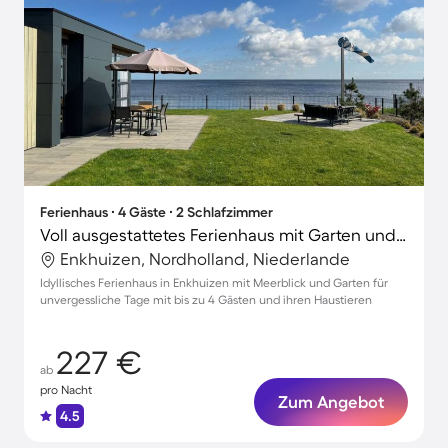
Ferienhaus ∙ 4 Gäste ∙ 2 Schlafzimmer
Voll ausgestattetes Ferienhaus mit Garten und Terrasse | Meerblick | Haustierfreundlich
Enkhuizen, Nordholland, Niederlande
Idyllisches Ferienhaus in Enkhuizen mit Meerblick und Garten für
unvergessliche Tage mit bis zu 4 Gästen und ihren Haustieren
227 €
ab
pro Nacht
Zum Angebot
4.5