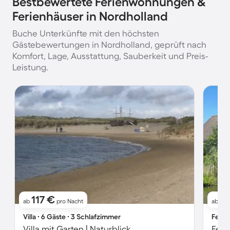
Bestbewertete Ferienwohnungen &
Ferienhäuser in Nordholland
Buche Unterkünfte mit den höchsten
Gästebewertungen in Nordholland, geprüft nach
Komfort, Lage, Ausstattung, Sauberkeit und Preis-
Leistung.
117 €
1
ab
pro Nacht
ab
Villa ∙ 6 Gäste ∙ 3 Schlafzimmer
Ferie
Villa mit Garten | Naturblick