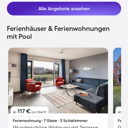
Alle Angebote ansehen
Ferienhäuser & Ferienwohnungen
mit Pool
117 €
2
ab
pro Nacht
ab
Ferienwohnung ∙ 7 Gäste ∙ 3 Schlafzimmer
Ferie
Wunderschöne Wohnung mit Terrasse und Pool | Haustiere erlaubt
Gemü