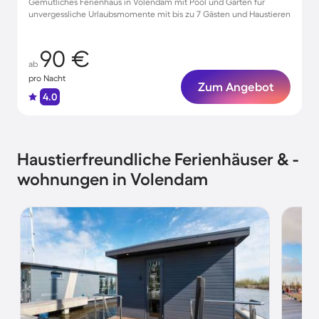
Gemütliches Ferienhaus in Volendam mit Pool und Garten für
unvergessliche Urlaubsmomente mit bis zu 7 Gästen und Haustieren
90 €
ab
pro Nacht
Zum Angebot
4.0
Haustierfreundliche Ferienhäuser & -
wohnungen in Volendam