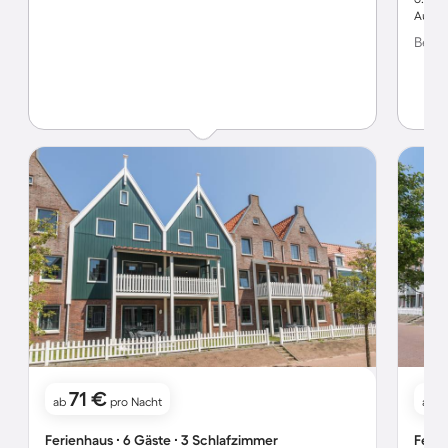
Aussic
Bewer
71 €
ab
pro Nacht
ab
Ferienhaus ∙ 6 Gäste ∙ 3 Schlafzimmer
Ferie