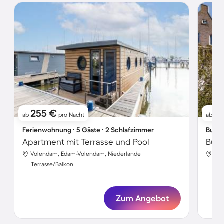
255 €
16
ab
pro Nacht
ab
Ferienwohnung ∙ 5 Gäste ∙ 2 Schlafzimmer
Bunga
Apartment mit Terrasse und Pool
Volendam, Edam-Volendam, Niederlande
Vol
Terrasse/Balkon
Ter
Zum Angebot