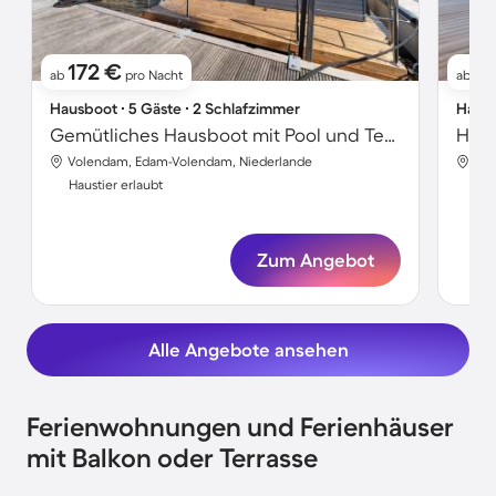
172 €
17
ab
pro Nacht
ab
Hausboot ∙ 5 Gäste ∙ 2 Schlafzimmer
Hausb
Gemütliches Hausboot mit Pool und Terrasse | Neben dem Strand | Haustiere sind willkommen
Volendam, Edam-Volendam, Niederlande
Vol
Haustier erlaubt
Hau
Zum Angebot
Alle Angebote ansehen
Ferienwohnungen und Ferienhäuser
mit Balkon oder Terrasse