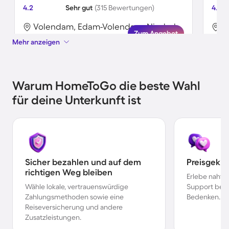
4.2
Sehr gut
(315 Bewertungen)
4.1
Volendam, Edam-Volendam, Niederlande
Zum Angebot
Mehr anzeigen
Warum HomeToGo die beste Wahl
für deine Unterkunft ist
Sicher bezahlen und auf dem
Preisgekr
richtigen Weg bleiben
Erlebe nahtl
Wähle lokale, vertrauenswürdige
Support bei 
Zahlungsmethoden sowie eine
Bedenken.
Reiseversicherung und andere
Zusatzleistungen.