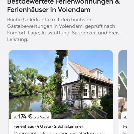
Bestbewertete Ferienwohnungen &
Ferienhäuser in Volendam
Buche Unterkünfte mit den höchsten
Gästebewertungen in Volendam, geprüft nach
Komfort, Lage, Ausstattung, Sauberkeit und Preis-
Leistung.
174 €
2
ab
pro Nacht
ab
Ferienhaus ∙ 4 Gäste ∙ 2 Schlafzimmer
Ferie
Charmantes Ferienhaus mit Garten und Terrasse | Seeblick
Fami