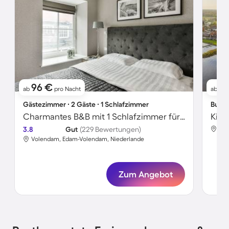
96 €
7
ab
pro Nacht
ab
Gästezimmer ∙ 2 Gäste ∙ 1 Schlafzimmer
Bunga
Charmantes B&B mit 1 Schlafzimmer für 2 Personen
Kind
3.8
Gut
(229 Bewertungen)
Vol
Volendam, Edam-Volendam, Niederlande
Zum Angebot