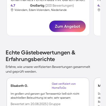
4.7
Großartig
(203 Bewertungen)
4.7
Volendam, Edam-Volendam, Niederlande
Vol
Zum Angebot
Echte Gästebewertungen &
Erfahrungsberichte
Erfahre, wie unsere verifizierten Bewertungen gesammelt
und geprüft werden.
Gast verifiziert von
Elisabeth G.
Micha
HomeToGo
Im großen und ganzen gut Terrassentür ließ sich nicht
Das Fe
abschließen Beleuchtung ist sehr, sehr sparsam
der Kü
Backo
Bewertet am 20.08.2025 | Gruppe
o. ä.)