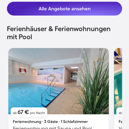
Alle Angebote ansehen
Ferienhäuser & Ferienwohnungen
mit Pool
67 €
7
ab
pro Nacht
ab
Ferienwohnung ∙ 3 Gäste ∙ 1 Schlafzimmer
Ferie
Ferienwohnung mit Sauna und Pool