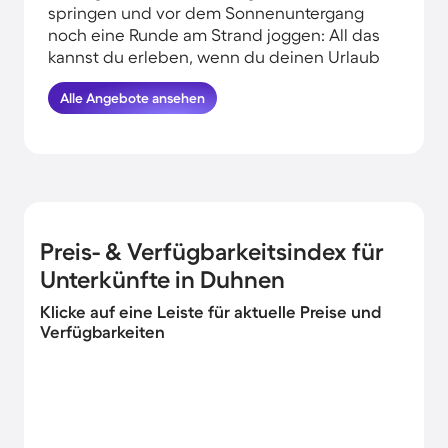
springen und vor dem Sonnenuntergang
noch eine Runde am Strand joggen: All das
kannst du erleben, wenn du deinen Urlaub
in Strandnähe in Duhnen verbringst.
Alle Angebote ansehen
HomeToGo hat für dich die besten
Angebote herausgesucht. Finde und
buche hier die schönsten
Ferienwohnungen in Strandnähe in
Duhnen und komme garantiert erholt und
munter wieder nachhause.
Preis- & Verfügbarkeitsindex für
Unterkünfte in Duhnen
Klicke auf eine Leiste für aktuelle Preise und
Verfügbarkeiten