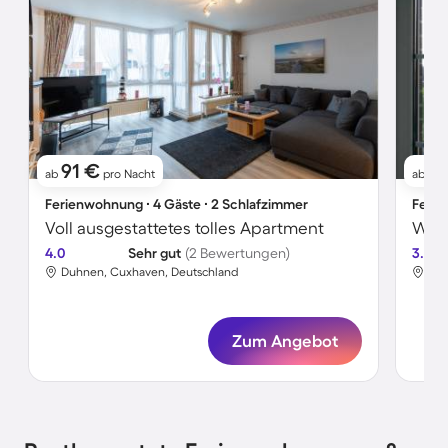
91 €
7
ab
pro Nacht
ab
Ferienwohnung ∙ 4 Gäste ∙ 2 Schlafzimmer
Ferie
Voll ausgestattetes tolles Apartment
Wohn
4.0
Sehr gut
(2 Bewertungen)
3.3
Duhnen, Cuxhaven, Deutschland
Duh
Zum Angebot