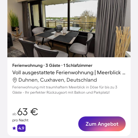
Ferienwohnung ∙ 3 Gäste ∙ 1 Schlafzimmer
Voll ausgestattete Ferienwohnung | Meerblick | Neben dem Strand
Duhnen, Cuxhaven, Deutschland
Ferienwohnung mit traumhaftem Meerblick in Döse für bis zu 3
Gäste - Ihr perfekter Rückzugsort mit Balkon und Parkplatz!
63 €
ab
pro Nacht
Zum Angebot
4.9