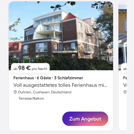
98 €
1
ab
pro Nacht
ab
Ferienhaus ∙ 6 Gäste ∙ 3 Schlafzimmer
Ferie
Voll ausgestattetes tolles Ferienhaus mit Sauna und Grill | Nah am Strand
Duhnen, Cuxhaven, Deutschland
Duh
Terrasse/Balkon
Ter
Zum Angebot