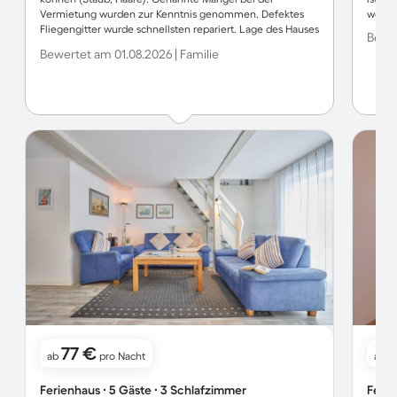
Vermietung wurden zur Kenntnis genommen. Defektes
wert
Fliegengitter wurde schnellsten repariert. Lage des Hauses
Bewer
war gut und vorteilhaft war, dass zwei PKWs auf dem
Bewertet am 01.08.2026 | Familie
Grundstück parken konnten. Der Garten war nicht
einsehbar. Insgesamt ein angenehmer Aufenthalt.
77 €
ab
pro Nacht
ab
Ferienhaus ∙ 5 Gäste ∙ 3 Schlafzimmer
Ferie