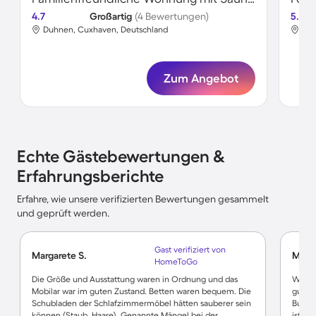
4.7
Großartig
(4 Bewertungen)
5.0
Duhnen, Cuxhaven, Deutschland
Duh
Zum Angebot
Echte Gästebewertungen &
Erfahrungsberichte
Erfahre, wie unsere verifizierten Bewertungen gesammelt
und geprüft werden.
Gast verifiziert von
Margarete S.
Monik
HomeToGo
Die Größe und Ausstattung waren in Ordnung und das
Wohnun
Mobilar war im guten Zustand. Betten waren bequem. Die
gut a
Schubladen der Schlafzimmermöbel hätten sauberer sein
Buchu
können (Staub, Haare). Genannte Mängel bei der
ist gu