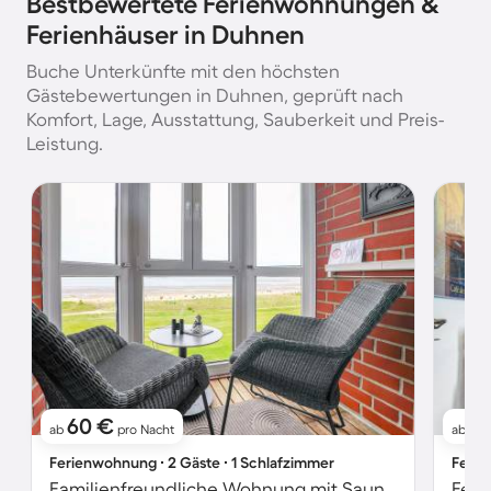
Bestbewertete Ferienwohnungen &
Ferienhäuser in Duhnen
Buche Unterkünfte mit den höchsten
Gästebewertungen in Duhnen, geprüft nach
Komfort, Lage, Ausstattung, Sauberkeit und Preis-
Leistung.
60 €
6
ab
pro Nacht
ab
Ferienwohnung ∙ 2 Gäste ∙ 1 Schlafzimmer
Ferie
Familienfreundliche Wohnung mit Sauna und Terrasse | Strandblick | Nah am Strand | Haustierfreundlich
Feri