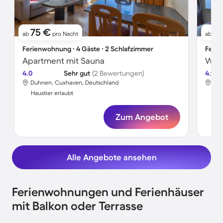
75 €
6
ab
pro Nacht
ab
Ferienwohnung ∙ 4 Gäste ∙ 2 Schlafzimmer
Ferie
Apartment mit Sauna
Wohn
4.0
Sehr gut
(2 Bewertungen)
4.9
Duhnen, Cuxhaven, Deutschland
Duh
Haustier erlaubt
Hau
Zum Angebot
Alle Angebote ansehen
Ferienwohnungen und Ferienhäuser
mit Balkon oder Terrasse