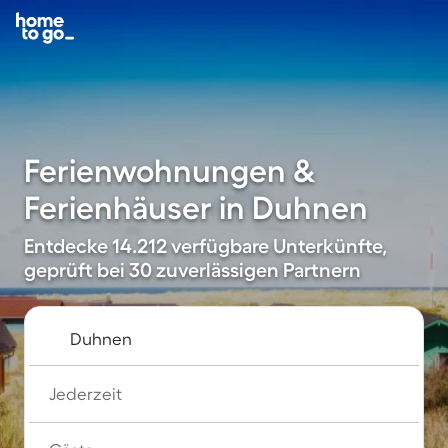
Ferienwohnungen &
Ferienhäuser in Duhnen
Entdecke 14.212 verfügbare Unterkünfte,
geprüft bei 30 zuverlässigen Partnern
Jederzeit