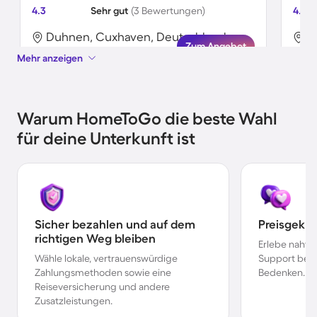
4.3
Sehr gut
(3 Bewertungen)
4.0
Duhnen, Cuxhaven, Deutschland
D
Zum Angebot
Mehr anzeigen
Warum HomeToGo die beste Wahl
für deine Unterkunft ist
Sicher bezahlen und auf dem
Preisgekr
richtigen Weg bleiben
Erlebe nahtl
Wähle lokale, vertrauenswürdige
Support bei 
Zahlungsmethoden sowie eine
Bedenken.
Reiseversicherung und andere
Zusatzleistungen.