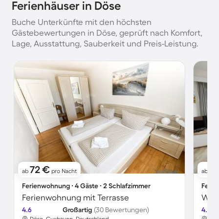
Ferienhäuser in Döse
Buche Unterkünfte mit den höchsten
Gästebewertungen in Döse, geprüft nach Komfort,
Lage, Ausstattung, Sauberkeit und Preis-Leistung.
72 €
61
ab
pro Nacht
ab
Ferienwohnung ∙ 4 Gäste ∙ 2 Schlafzimmer
Ferie
Ferienwohnung mit Terrasse
4.6
Großartig
(30 Bewertungen)
4.6
Döse, Cuxhaven, Deutschland
Dös