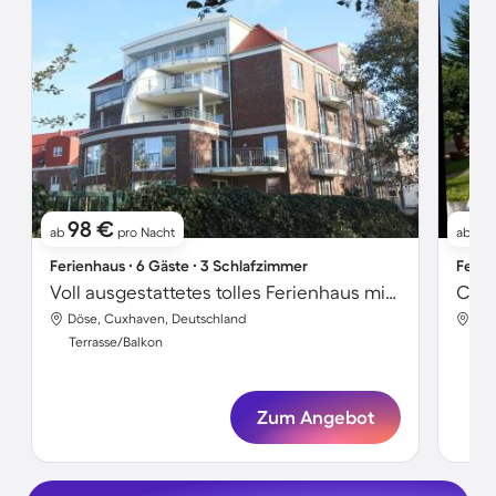
98 €
9
ab
pro Nacht
ab
Ferienhaus ∙ 6 Gäste ∙ 3 Schlafzimmer
Ferie
Voll ausgestattetes tolles Ferienhaus mit Sauna und Grill | Nah am Strand
Döse, Cuxhaven, Deutschland
Dös
Terrasse/Balkon
Ter
Zum Angebot