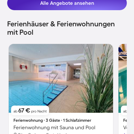
Alle Angebote ansehen
Ferienhäuser & Ferienwohnungen
mit Pool
67 €
7
ab
pro Nacht
ab
Ferienwohnung ∙ 3 Gäste ∙ 1 Schlafzimmer
Ferie
Ferienwohnung mit Sauna und Pool