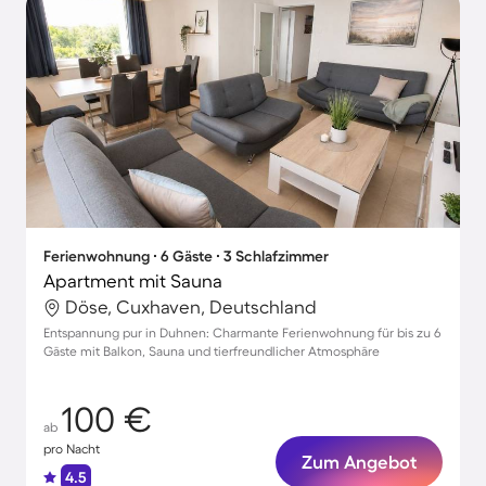
Ferienwohnung ∙ 6 Gäste ∙ 3 Schlafzimmer
Apartment mit Sauna
Döse, Cuxhaven, Deutschland
Entspannung pur in Duhnen: Charmante Ferienwohnung für bis zu 6
Gäste mit Balkon, Sauna und tierfreundlicher Atmosphäre
100 €
ab
pro Nacht
Zum Angebot
4.5