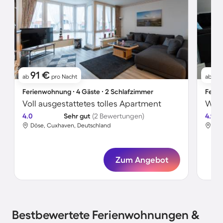
91 €
6
ab
pro Nacht
ab
Ferienwohnung ∙ 4 Gäste ∙ 2 Schlafzimmer
Ferie
Voll ausgestattetes tolles Apartment
4.0
Sehr gut
(2 Bewertungen)
4.9
Döse, Cuxhaven, Deutschland
Dös
Zum Angebot
Bestbewertete Ferienwohnungen &