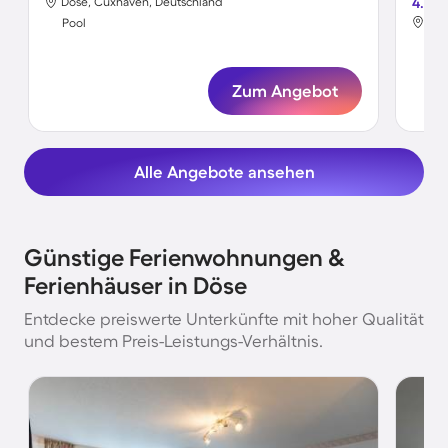
Döse, Cuxhaven, Deutschland
4.5
Dös
Pool
Poo
Zum Angebot
Alle Angebote ansehen
Günstige Ferienwohnungen &
Ferienhäuser in Döse
Entdecke preiswerte Unterkünfte mit hoher Qualität
und bestem Preis-Leistungs-Verhältnis.