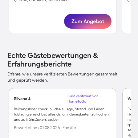
Zum Angebot
Echte Gästebewertungen &
Erfahrungsberichte
Erfahre, wie unsere verifizierten Bewertungen gesammelt
und geprüft werden.
Gast verifiziert von
Silvana J.
Wolfg
HomeToGo
Reibungsloser check in, ideale Lage, Strand und Läden
Exzell
fußläufig erreichbar, alles da, um Kleinigkeiten zu kochen
Herri
und zu frühstücken, sauber.
natür
sprich
Bewertet am 01.08.2026 | Familie
seit J
Resta