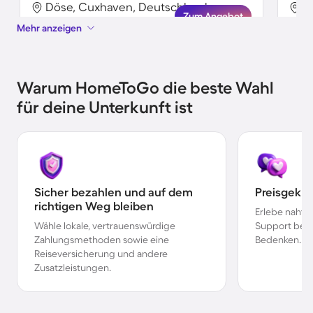
Döse, Cuxhaven, Deutschland
D
Zum Angebot
Mehr anzeigen
Warum HomeToGo die beste Wahl
für deine Unterkunft ist
Sicher bezahlen und auf dem
Preisgekr
richtigen Weg bleiben
Erlebe nahtl
Wähle lokale, vertrauenswürdige
Support bei 
Zahlungsmethoden sowie eine
Bedenken.
Reiseversicherung und andere
Zusatzleistungen.