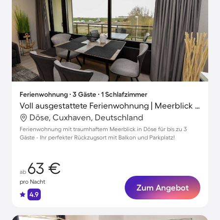
Ferienwohnung ∙ 3 Gäste ∙ 1 Schlafzimmer
Voll ausgestattete Ferienwohnung | Meerblick | Neben dem Strand
Döse, Cuxhaven, Deutschland
Ferienwohnung mit traumhaftem Meerblick in Döse für bis zu 3
Gäste - Ihr perfekter Rückzugsort mit Balkon und Parkplatz!
63 €
ab
pro Nacht
Zum Angebot
4.9