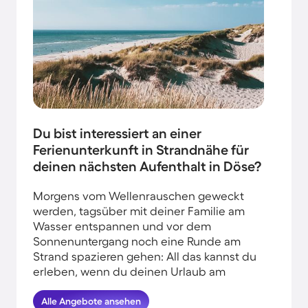
Du bist interessiert an einer
Ferienunterkunft in Strandnähe für
deinen nächsten Aufenthalt in Döse?
Morgens vom Wellenrauschen geweckt
werden, tagsüber mit deiner Familie am
Wasser entspannen und vor dem
Sonnenuntergang noch eine Runde am
Strand spazieren gehen: All das kannst du
erleben, wenn du deinen Urlaub am
Wasser in Döse verbringst. HomeToGo hat
für dich und deine Familie die besten
Alle Angebote ansehen