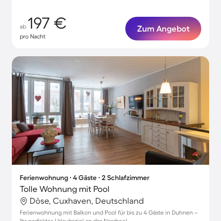
197 €
ab
Zum Angebot
pro Nacht
Ferienwohnung ∙ 4 Gäste ∙ 2 Schlafzimmer
Tolle Wohnung mit Pool
Döse, Cuxhaven, Deutschland
Ferienwohnung mit Balkon und Pool für bis zu 4 Gäste in Duhnen –
Ihr perfektes Urlaubsziel an der Nordsee!