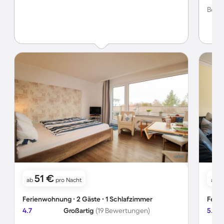
betrei
Bewer
Kunst
erreic
Tide i
nur vo
möchte
vollk
danke
komfo
nicht:
51 €
ab
pro Nacht
ab
Ferienwohnung ∙ 2 Gäste ∙ 1 Schlafzimmer
Ferie
4.7
Großartig
(19 Bewertungen)
5.0