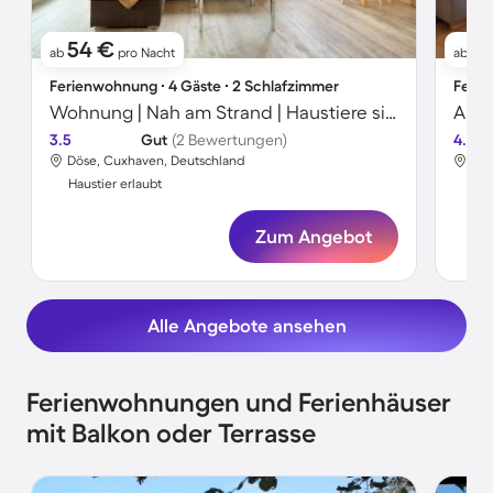
54 €
7
ab
pro Nacht
ab
Ferienwohnung ∙ 4 Gäste ∙ 2 Schlafzimmer
Ferie
Wohnung | Nah am Strand | Haustiere sind willkommen
Apar
3.5
Gut
(2 Bewertungen)
4.0
Döse, Cuxhaven, Deutschland
Dös
Haustier erlaubt
Hau
Zum Angebot
Alle Angebote ansehen
Ferienwohnungen und Ferienhäuser
mit Balkon oder Terrasse