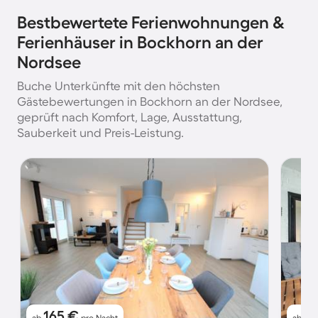
Bestbewertete Ferienwohnungen &
Ferienhäuser in Bockhorn an der
Nordsee
Buche Unterkünfte mit den höchsten
Gästebewertungen in Bockhorn an der Nordsee,
geprüft nach Komfort, Lage, Ausstattung,
Sauberkeit und Preis-Leistung.
165 €
9
ab
pro Nacht
ab