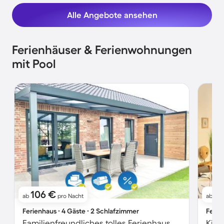
Alle Angebote ansehen
Ferienhäuser & Ferienwohnungen
mit Pool
106 €
1
ab
pro Nacht
ab
Ferienhaus ∙ 4 Gäste ∙ 2 Schlafzimmer
Ferie
Familienfreundliches tolles Ferienhaus mit Terrasse, Garten und Grill | Flussblick | Haustiere erlaubt