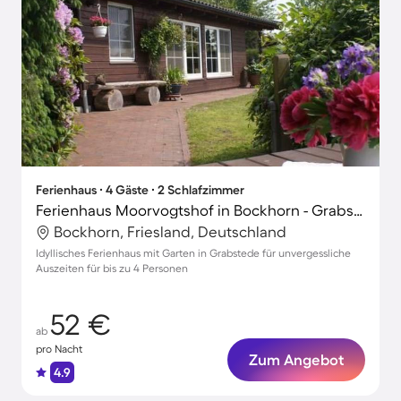
Ferienhaus ∙ 4 Gäste ∙ 2 Schlafzimmer
Ferienhaus Moorvogtshof in Bockhorn - Grabstede
Bockhorn, Friesland, Deutschland
Idyllisches Ferienhaus mit Garten in Grabstede für unvergessliche
Auszeiten für bis zu 4 Personen
52 €
ab
pro Nacht
Zum Angebot
4.9