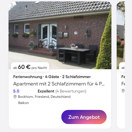
60 €
61
ab
pro Nacht
ab
Ferienwohnung ∙ 4 Gäste ∙ 2 Schlafzimmer
Ferie
Apartment mit 2 Schlafzimmern für 4 Personen
Feri
5.0
Exzellent
(4 Bewertungen)
Boc
Bockhorn, Friesland, Deutschland
Bal
Balkon
Zum Angebot