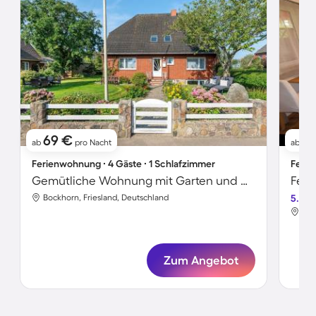
69 €
9
ab
pro Nacht
ab
Ferienwohnung ∙ 4 Gäste ∙ 1 Schlafzimmer
Ferie
Gemütliche Wohnung mit Garten und Grill
Feri
Bockhorn, Friesland, Deutschland
5.0
Boc
Zum Angebot