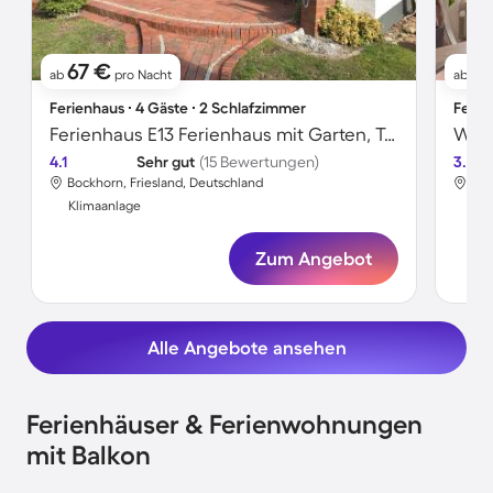
67 €
6
ab
pro Nacht
ab
Ferienhaus ∙ 4 Gäste ∙ 2 Schlafzimmer
Ferie
Ferienhaus E13 Ferienhaus mit Garten, Terrasse und Deichbli
Wohn
4.1
Sehr gut
(15 Bewertungen)
3.5
Bockhorn, Friesland, Deutschland
Boc
Klimaanlage
Kli
Zum Angebot
Alle Angebote ansehen
Ferienhäuser & Ferienwohnungen
mit Balkon