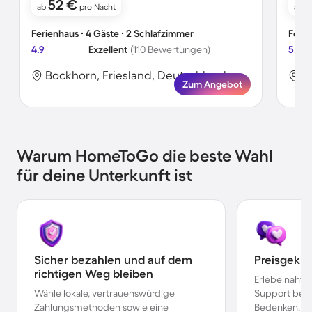
52 €
ab
pro Nacht
ab
Ferienhaus ∙ 4 Gäste ∙ 2 Schlafzimmer
Ferie
4.9
Exzellent
(110 Bewertungen)
5.0
Bockhorn, Friesland, Deutschland
B
Zum Angebot
Warum HomeToGo die beste Wahl
für deine Unterkunft ist
Sicher bezahlen und auf dem
Preisgekr
richtigen Weg bleiben
Erlebe nahtl
Wähle lokale, vertrauenswürdige
Support bei 
Zahlungsmethoden sowie eine
Bedenken.