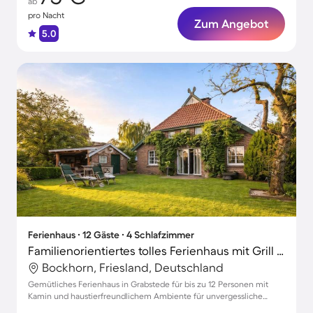
ab
pro Nacht
Zum Angebot
5.0
Ferienhaus ∙ 12 Gäste ∙ 4 Schlafzimmer
Familienorientiertes tolles Ferienhaus mit Grill | Hunde erlaubt
Bockhorn, Friesland, Deutschland
Gemütliches Ferienhaus in Grabstede für bis zu 12 Personen mit
Kamin und haustierfreundlichem Ambiente für unvergessliche
Familienmomente