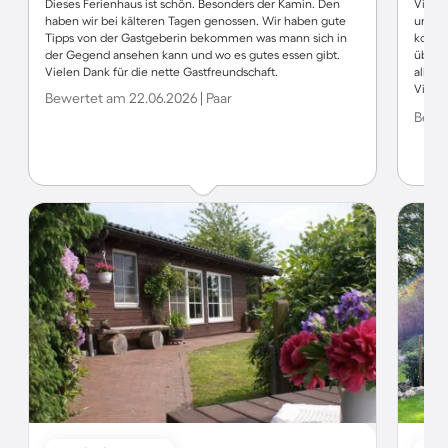
Dieses Ferienhaus ist schön. Besonders der Kamin. Den
Vielen
haben wir bei kälteren Tagen genossen. Wir haben gute
und g
Tipps von der Gastgeberin bekommen was mann sich in
kompl
der Gegend ansehen kann und wo es gutes essen gibt.
über E
Vielen Dank für die nette Gastfreundschaft.
alles 
Vier-
Bewertet am 22.06.2026 | Paar
wieder
Bewe