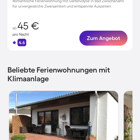
Romantische Ferienwohnung mit Gartenidylle in Bad Zwischenahn
für unvergessliche Zweisamkeit und entspannte Auszeiten
45 €
ab
pro Nacht
Zum Angebot
4.6
Beliebte Ferienwohnungen mit
Klimaanlage