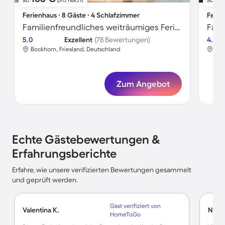
Ferienhaus ∙ 8 Gäste ∙ 4 Schlafzimmer
Ferie
Familienfreundliches weiträumiges Ferienhaus mit Terrasse und Garten | Nah am Strand
5.0
Exzellent
(78 Bewertungen)
4.8
Bockhorn, Friesland, Deutschland
Boc
Zum Angebot
Echte Gästebewertungen &
Erfahrungsberichte
Erfahre, wie unsere verifizierten Bewertungen gesammelt
und geprüft werden.
Gast verifiziert von
Valentina K.
Nora
HomeToGo