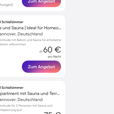
Zum Angebot
rtungen)
 1 Schlafzimmer
Wohnung mit Terrasse und Sauna | Ideal für Homeoffice
Hannover, Deutschland
teinhude mit Balkon und Sauna für erholsame
stieren willkommen
60 €
ab
pro Nacht
Zum Angebot
 1 Schlafzimmer
Familienorientiertes Apartment mit Sauna und Terrasse | Gartenblick | Haustiere erlaubt
Hannover, Deutschland
teinhude für 2 Personen mit Sauna und
Entspannung pur!