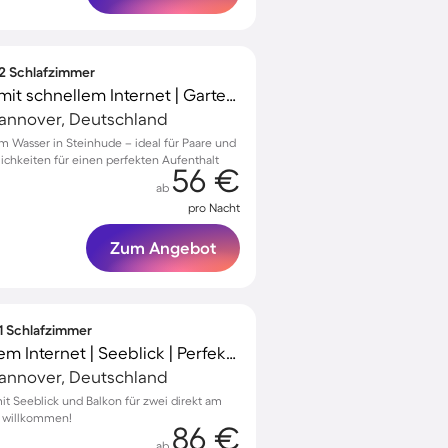
 2 Schlafzimmer
Tolle Ferienwohnung mit schnellem Internet | Gartenblick | Strand in der Nähe | Perfekt für die Arbeit von Zuhause | Haustiere sind willkommen
Hannover, Deutschland
Wasser in Steinhude – ideal für Paare und
ichkeiten für einen perfekten Aufenthalt
56 €
ab
pro Nacht
Zum Angebot
 1 Schlafzimmer
Wohnung mit schnellem Internet | Seeblick | Perfekt für die Arbeit von Zuhause | Haustierfreundlich
Hannover, Deutschland
 Seeblick und Balkon für zwei direkt am
e willkommen!
86 €
ab