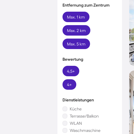
Entfernung zum Zentrum
Max. 1 km
Max. 2 km
Max. 5 km
Bewertung
4,5+
4+
Dienstleistungen
Küche
Terrasse/Balkon
WLAN
Waschmaschine