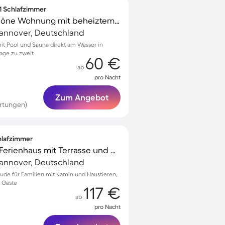
 1 Schlafzimmer
Voll ausgestattete schöne Wohnung mit beheiztem Pool und Sauna | Naturblick
Hannover, Deutschland
t Pool und Sauna direkt am Wasser in
age zu zweit
60 €
ab
pro Nacht
Zum Angebot
rtungen)
chlafzimmer
Familienfreundliches Ferienhaus mit Terrasse und Grill | Haustiere erlaubt
Hannover, Deutschland
nhude für Familien mit Kamin und Haustieren,
4 Gäste
117 €
ab
pro Nacht