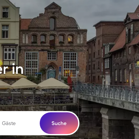
r in
Gäste
Suche