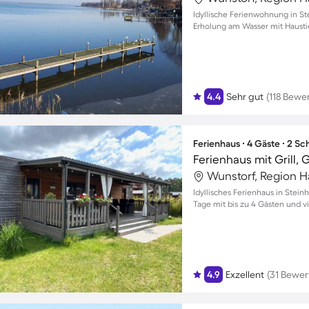
Idyllische Ferienwohnung in St
Erholung am Wasser mit Hausti
4.4
Sehr gut
(118 Bewe
Ferienhaus ∙ 4 Gäste ∙ 2 S
Ferienhaus mit Grill, 
Wunstorf, Region 
Idyllisches Ferienhaus in Stei
Tage mit bis zu 4 Gästen und 
4.9
Exzellent
(31 Bewe