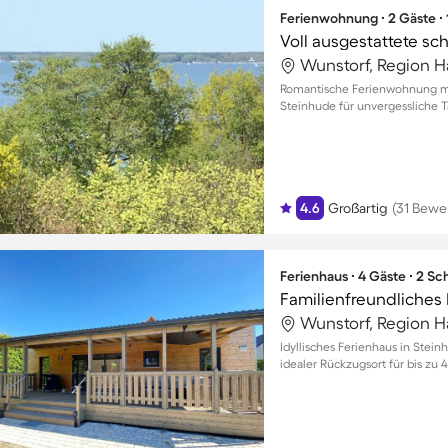
Ferienwohnung ∙ 2 Gäste ∙
Wunstorf, Region 
Romantische Ferienwohnung mi
Steinhude für unvergessliche T
4.6
Großartig
(31 Bewe
Ferienhaus ∙ 4 Gäste ∙ 2 S
Wunstorf, Region 
Idyllisches Ferienhaus in Stei
idealer Rückzugsort für bis zu 