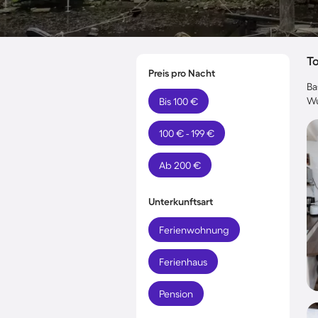
T
Preis pro Nacht
Ba
Wu
Bis 100 €
100 € - 199 €
Ab 200 €
Unterkunftsart
Ferienwohnung
Ferienhaus
Pension