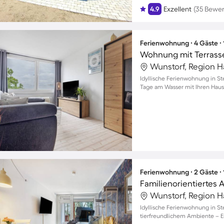
4.9
Exzellent
(35 Bewe
Ferienwohnung ∙ 4 Gäste ∙
Wunstorf, Region 
Idyllische Ferienwohnung in S
Tage am Wasser mit Ihren Hau
Ferienwohnung ∙ 2 Gäste ∙
Wunstorf, Region 
Idyllische Ferienwohnung in S
tierfreundlichem Ambiente – 