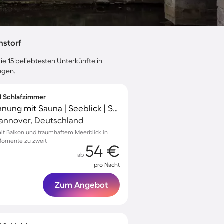
nstorf
ie 15 beliebtesten Unterkünfte in
ngen.
 1 Schlafzimmer
Charmante Ferienwohnung mit Sauna | Seeblick | Strand in der Nähe
Hannover, Deutschland
t Balkon und traumhaftem Meerblick in
 Momente zu zweit
54 €
ab
pro Nacht
Zum Angebot