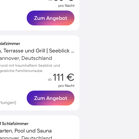
pro Nacht
Zum Angebot
chlafzimmer
Ferienhaus mit Garten, Terrasse und Grill | Seeblick | Ideal für Homeoffice
Hannover, Deutschland
elhorst mit traumhaftem Seeblick und
essliche Familienurlaube
111 €
ab
pro Nacht
Zum Angebot
rtungen)
 1 Schlafzimmer
rten, Pool und Sauna
Hannover, Deutschland