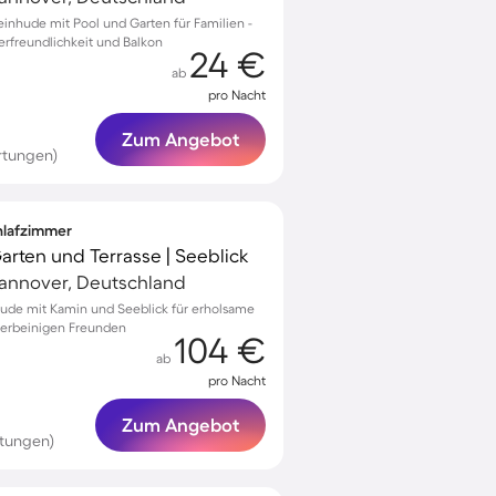
einhude mit Pool und Garten für Familien -
erfreundlichkeit und Balkon
24 €
ab
pro Nacht
Zum Angebot
rtungen)
chlafzimmer
Garten und Terrasse | Seeblick
Hannover, Deutschland
nhude mit Kamin und Seeblick für erholsame
vierbeinigen Freunden
104 €
ab
pro Nacht
Zum Angebot
rtungen)