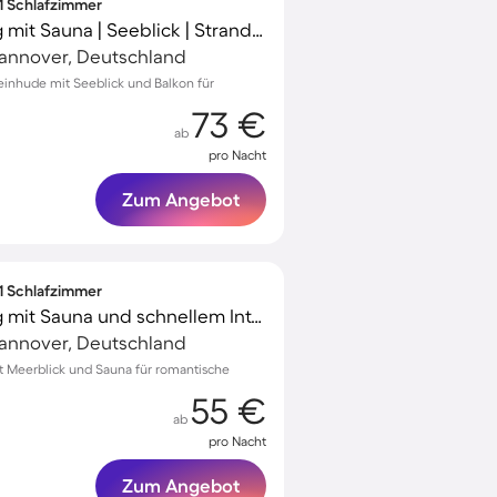
 1 Schlafzimmer
Gemütliche Wohnung mit Sauna | Seeblick | Strand in der Nähe
Hannover, Deutschland
einhude mit Seeblick und Balkon für
73 €
ab
pro Nacht
Zum Angebot
 1 Schlafzimmer
Gemütliche Wohnung mit Sauna und schnellem Internet | Gartenblick
Hannover, Deutschland
 Meerblick und Sauna für romantische
55 €
ab
pro Nacht
Zum Angebot