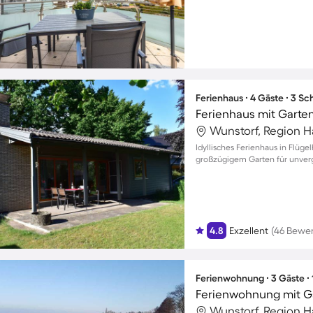
Ferienhaus ∙ 4 Gäste ∙ 3 S
Wunstorf, Region 
Idyllisches Ferienhaus in Flüg
großzügigem Garten für unverg
4.8
Exzellent
(46 Bewe
Ferienwohnung ∙ 3 Gäste ∙
Ferienwohnung mit Ga
Wunstorf, Region 