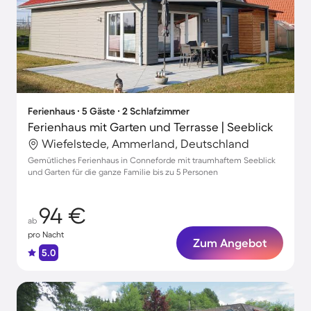
Ferienhaus ∙ 5 Gäste ∙ 2 Schlafzimmer
Ferienhaus mit Garten und Terrasse | Seeblick
Wiefelstede, Ammerland, Deutschland
Gemütliches Ferienhaus in Conneforde mit traumhaftem Seeblick
und Garten für die ganze Familie bis zu 5 Personen
94 €
ab
pro Nacht
Zum Angebot
5.0