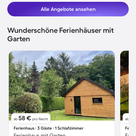
Alle Angebote ansehen
Wunderschöne Ferienhäuser mit
Garten
58 €
11
ab
pro Nacht
ab
Ferienhaus ∙ 3 Gäste ∙ 1 Schlafzimmer
Ferie
Ferienhaus mit Garten