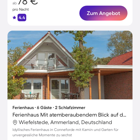
78 €
ab
pro Nacht
Zum Angebot
4.4
Ferienhaus ∙ 6 Gäste ∙ 2 Schlafzimmer
Ferienhaus Mit atemberaubendem Blick auf den See
Wiefelstede, Ammerland, Deutschland
Idyllisches Ferienhaus in Conneforde mit Kamin und Garten für
unvergessliche Momente zu sechst