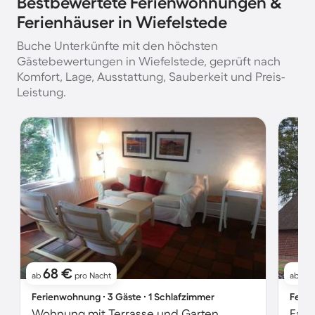
Bestbewertete Ferienwohnungen &
Ferienhäuser in Wiefelstede
Buche Unterkünfte mit den höchsten
Gästebewertungen in Wiefelstede, geprüft nach
Komfort, Lage, Ausstattung, Sauberkeit und Preis-
Leistung.
68 €
6
ab
pro Nacht
ab
Ferienwohnung ∙ 3 Gäste ∙ 1 Schlafzimmer
Ferie
Wohnung mit Terrasse und Garten