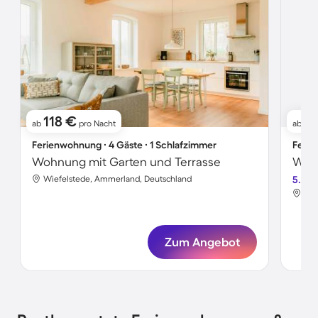
118 €
4
ab
pro Nacht
ab
Ferienwohnung ∙ 4 Gäste ∙ 1 Schlafzimmer
Ferie
Wohnung mit Garten und Terrasse
Wohn
Wiefelstede, Ammerland, Deutschland
5.0
Wie
Zum Angebot