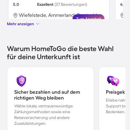
5.0
Exzellent
(37 Bewertungen)
4.4
Wiefelstede, Ammerland, Deutschland
Zum Angebot
Mehr anzeigen
Warum HomeToGo die beste Wahl
für deine Unterkunft ist
Sicher bezahlen und auf dem
Preisgekr
richtigen Weg bleiben
Erlebe nahtl
Wähle lokale, vertrauenswürdige
Support bei 
Zahlungsmethoden sowie eine
Bedenken.
Reiseversicherung und andere
Zusatzleistungen.