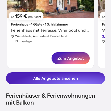
159 €
6
ab
pro Nacht
ab
Ferienhaus ∙ 4 Gäste ∙ 1 Schlafzimmer
Ferie
Ferienhaus mit Terrasse, Whirlpool und Garten | Gartenblick
Wohn
Wiefelstede, Ammerland, Deutschland
3.5
Wie
Klimaanlage
Kli
Zum Angebot
Alle Angebote ansehen
Ferienhäuser & Ferienwohnungen
mit Balkon