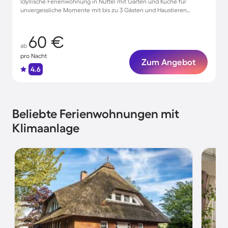
Idyllische Ferienwohnung in Nuttel mit Garten und Küche für
unvergessliche Momente mit bis zu 3 Gästen und Haustieren
willkommen
60 €
ab
pro Nacht
Zum Angebot
4.6
Beliebte Ferienwohnungen mit
Klimaanlage