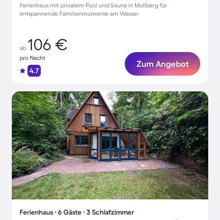
Ferienhaus mit privatem Pool und Sauna in Mollberg für
entspannende Familienmomente am Wasser
106 €
ab
pro Nacht
Zum Angebot
4.7
Ferienhaus ∙ 6 Gäste ∙ 3 Schlafzimmer