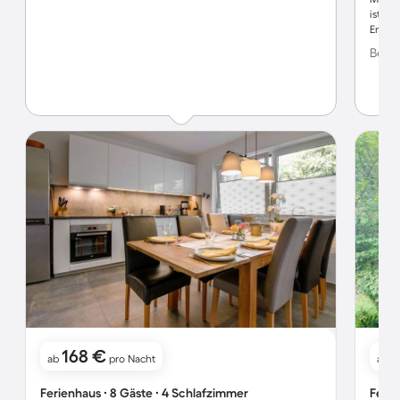
ist so
Empfe
Bewer
168 €
ab
pro Nacht
ab
Ferienhaus ∙ 8 Gäste ∙ 4 Schlafzimmer
Ferie