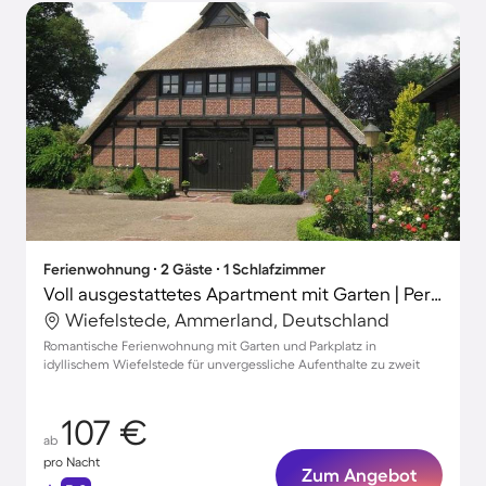
Ferienwohnung ∙ 2 Gäste ∙ 1 Schlafzimmer
Voll ausgestattetes Apartment mit Garten | Perfekt für die Arbeit von Zuhause
Wiefelstede, Ammerland, Deutschland
Romantische Ferienwohnung mit Garten und Parkplatz in
idyllischem Wiefelstede für unvergessliche Aufenthalte zu zweit
107 €
ab
pro Nacht
Zum Angebot