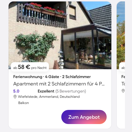
58 €
11
ab
pro Nacht
ab
Ferienwohnung ∙ 4 Gäste ∙ 2 Schlafzimmer
Ferie
Apartment mit 2 Schlafzimmern für 4 Personen
5.0
Exzellent
(5 Bewertungen)
Wie
Wiefelstede, Ammerland, Deutschland
Bal
Balkon
Zum Angebot