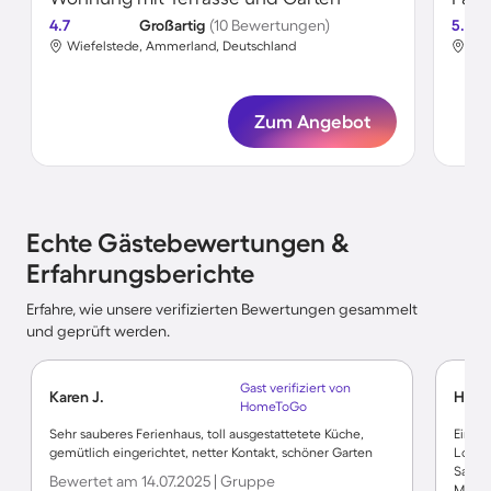
4.7
Großartig
(10 Bewertungen)
5.0
Wiefelstede, Ammerland, Deutschland
Wie
Zum Angebot
Echte Gästebewertungen &
Erfahrungsberichte
Erfahre, wie unsere verifizierten Bewertungen gesammelt
und geprüft werden.
Gast verifiziert von
Karen J.
Heinr
HomeToGo
Sehr sauberes Ferienhaus, toll ausgestattetete Küche,
Ein h
gemütlich eingerichtet, netter Kontakt, schöner Garten
Lokati
Sandst
Bewertet am 14.07.2025 | Gruppe
Minute