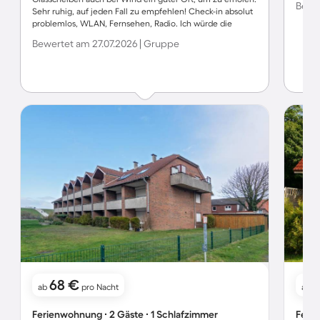
Bewer
Sehr ruhig, auf jeden Fall zu empfehlen! Check-in absolut
problemlos, WLAN, Fernsehen, Radio. Ich würde die
Wohnung sofort weiter empfehlen.
Bewertet am 27.07.2026 | Gruppe
68 €
ab
pro Nacht
ab
Ferienwohnung ∙ 2 Gäste ∙ 1 Schlafzimmer
Ferie