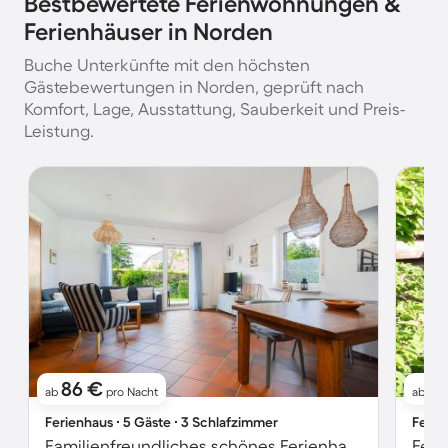
Bestbewertete Ferienwohnungen &
Ferienhäuser in Norden
Buche Unterkünfte mit den höchsten
Gästebewertungen in Norden, geprüft nach
Komfort, Lage, Ausstattung, Sauberkeit und Preis-
Leistung.
86 €
7
ab
pro Nacht
ab
Ferienhaus ∙ 5 Gäste ∙ 3 Schlafzimmer
Ferie
Familienfreundliches schönes Ferienhaus mit Terrasse und Garten | Gartenblick | Haustiere sind willkommen