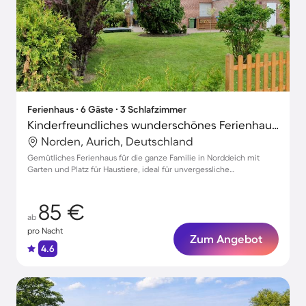
Ferienhaus ∙ 6 Gäste ∙ 3 Schlafzimmer
Kinderfreundliches wunderschönes Ferienhaus mit Garten | Haustierfreundlich
Norden, Aurich, Deutschland
Gemütliches Ferienhaus für die ganze Familie in Norddeich mit
Garten und Platz für Haustiere, ideal für unvergessliche
Urlaubsmomente.
85 €
ab
pro Nacht
Zum Angebot
4.6