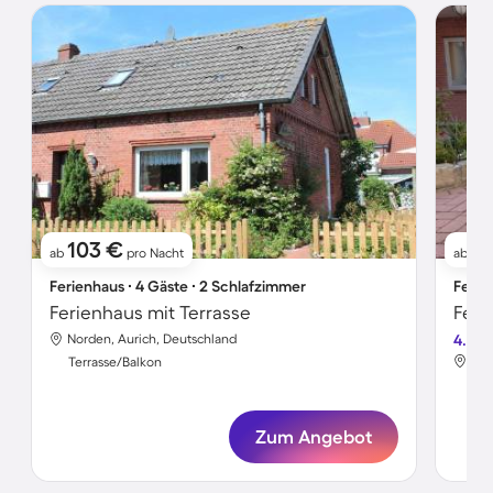
103 €
71
ab
pro Nacht
ab
Ferienhaus ∙ 4 Gäste ∙ 2 Schlafzimmer
Ferie
Ferienhaus mit Terrasse
Norden, Aurich, Deutschland
4.0
Nor
Terrasse/Balkon
Ter
Zum Angebot