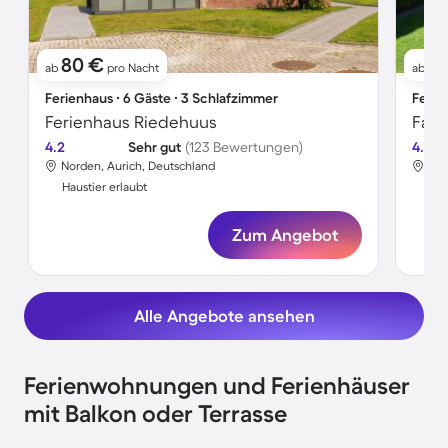
80 €
1
ab
pro Nacht
ab
Ferienhaus ∙ 6 Gäste ∙ 3 Schlafzimmer
Ferie
Ferienhaus Riedehuus
4.2
Sehr gut
(123 Bewertungen)
4.5
Norden, Aurich, Deutschland
Nor
Haustier erlaubt
Hau
Zum Angebot
Alle Angebote ansehen
Ferienwohnungen und Ferienhäuser
mit Balkon oder Terrasse