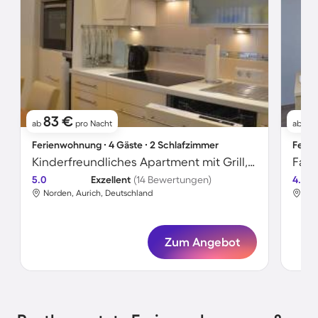
83 €
5
ab
pro Nacht
ab
Ferienwohnung ∙ 4 Gäste ∙ 2 Schlafzimmer
Ferie
Kinderfreundliches Apartment mit Grill, Garten und Terrasse
5.0
Exzellent
(14 Bewertungen)
4.2
Norden, Aurich, Deutschland
Nor
Zum Angebot