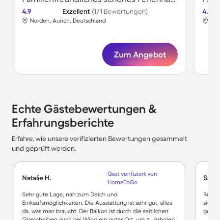
4.9
Exzellent
(171 Bewertungen)
4.8
Norden, Aurich, Deutschland
Nor
Zum Angebot
Echte Gästebewertungen &
Erfahrungsberichte
Erfahre, wie unsere verifizierten Bewertungen gesammelt
und geprüft werden.
Gast verifiziert von
Natalie H.
Sabin
HomeToGo
Sehr gute Lage, nah zum Deich und
Ruhig,
Einkaufsmöglichkeiten. Die Ausstattung ist sehr gut, alles
sind. 
da, was man braucht. Der Balkon ist durch die seitlichen
gesper
Glasscheiben auch bei Wind ein guter Ort, um zu erholen.