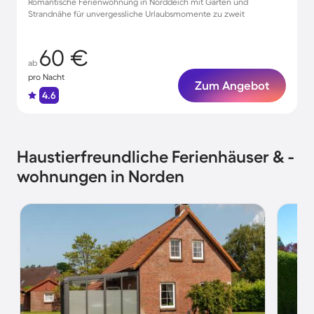
Romantische Ferienwohnung in Norddeich mit Garten und
Strandnähe für unvergessliche Urlaubsmomente zu zweit
60 €
ab
pro Nacht
Zum Angebot
4.6
Haustierfreundliche Ferienhäuser & -
wohnungen in Norden