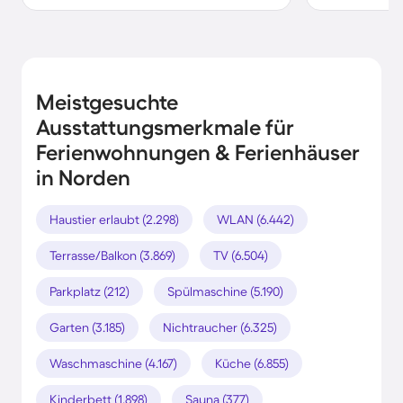
Meistgesuchte
Ausstattungsmerkmale für
Ferienwohnungen & Ferienhäuser
in Norden
Haustier erlaubt (2.298)
WLAN (6.442)
Terrasse/Balkon (3.869)
TV (6.504)
Parkplatz (212)
Spülmaschine (5.190)
Garten (3.185)
Nichtraucher (6.325)
Waschmaschine (4.167)
Küche (6.855)
Kinderbett (1.898)
Sauna (377)