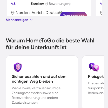
4.8
Exzellent
(4 Bewertungen)
4.2
Norden, Aurich, Deutschland
N
Zum Angebot
Mehr anzeigen
Warum HomeToGo die beste Wahl
für deine Unterkunft ist
Sicher bezahlen und auf dem
Preisgekr
richtigen Weg bleiben
Erlebe nahtl
Wähle lokale, vertrauenswürdige
Support bei 
Zahlungsmethoden sowie eine
Bedenken.
Reiseversicherung und andere
Zusatzleistungen.