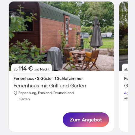
114 €
6
ab
pro Nacht
ab
Ferienhaus ∙ 2 Gäste ∙ 1 Schlafzimmer
Ferie
Ferienhaus mit Grill und Garten
Papenburg, Emsland, Deutschland
4.1
Pap
Garten
Gar
Zum Angebot