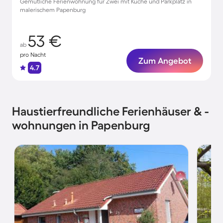
Gemütliche Ferienwohnung für Zwei mit Küche und Parkplatz in
malerischem Papenburg
53 €
ab
pro Nacht
Zum Angebot
4.7
Haustierfreundliche Ferienhäuser & -
wohnungen in Papenburg