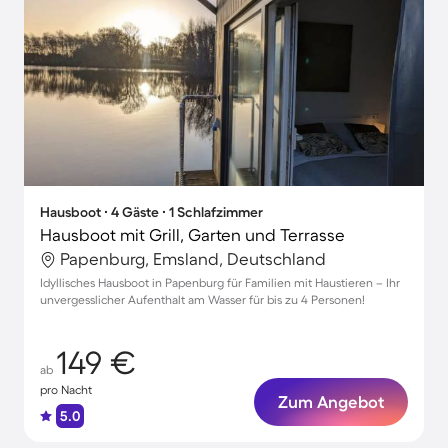
Hausboot ∙ 4 Gäste ∙ 1 Schlafzimmer
Hausboot mit Grill, Garten und Terrasse
Papenburg, Emsland, Deutschland
Idyllisches Hausboot in Papenburg für Familien mit Haustieren – Ihr
unvergesslicher Aufenthalt am Wasser für bis zu 4 Personen!
149 €
ab
pro Nacht
Zum Angebot
5.0