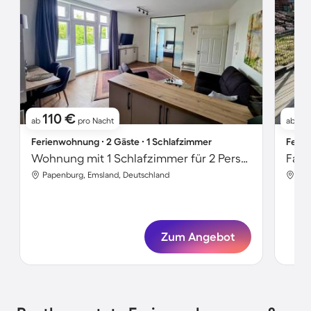
110 €
8
ab
pro Nacht
ab
Ferienwohnung ∙ 2 Gäste ∙ 1 Schlafzimmer
Ferie
Wohnung mit 1 Schlafzimmer für 2 Personen
Papenburg, Emsland, Deutschland
Pap
Zum Angebot