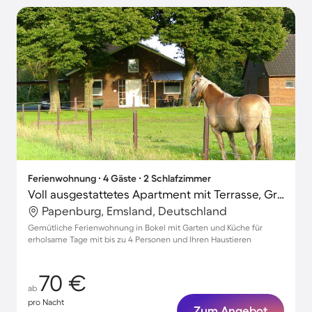
Ferienwohnung ∙ 4 Gäste ∙ 2 Schlafzimmer
Voll ausgestattetes Apartment mit Terrasse, Grill und Garten | Hunde erlaubt
Papenburg, Emsland, Deutschland
Gemütliche Ferienwohnung in Bokel mit Garten und Küche für
erholsame Tage mit bis zu 4 Personen und Ihren Haustieren
70 €
ab
pro Nacht
Zum Angebot