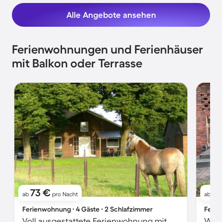
Alle Angebote ansehen
Ferienwohnungen und Ferienhäuser
mit Balkon oder Terrasse
73 €
71
ab
pro Nacht
ab
Ferienwohnung ∙ 4 Gäste ∙ 2 Schlafzimmer
Ferie
Voll ausgestattete Ferienwohnung mit Grill, Terrasse und Garten | Haustierfreundlich
Wohn