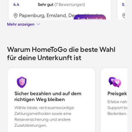
4.4
Sehr gut
(7 Bewertungen)
5.0
Papenburg, Emsland, Deutschland
P
Zum Angebot
Mehr anzeigen
Warum HomeToGo die beste Wahl
für deine Unterkunft ist
Sicher bezahlen und auf dem
Preisgekr
richtigen Weg bleiben
Erlebe nahtl
Wähle lokale, vertrauenswürdige
Support bei 
Zahlungsmethoden sowie eine
Bedenken.
Reiseversicherung und andere
Zusatzleistungen.