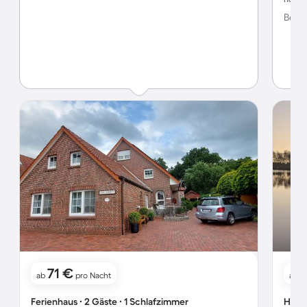
Bewer
71 €
ab
pro Nacht
ab
Ferienhaus ∙ 2 Gäste ∙ 1 Schlafzimmer
Hausb