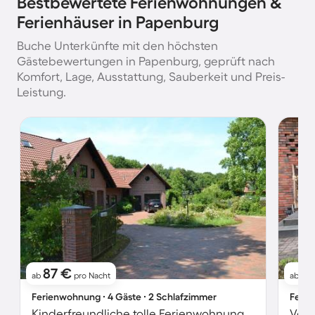
Bestbewertete Ferienwohnungen &
Ferienhäuser in Papenburg
Buche Unterkünfte mit den höchsten
Gästebewertungen in Papenburg, geprüft nach
Komfort, Lage, Ausstattung, Sauberkeit und Preis-
Leistung.
87 €
8
ab
pro Nacht
ab
Ferienwohnung ∙ 4 Gäste ∙ 2 Schlafzimmer
Ferie
Kinderfreundliche tolle Ferienwohnung | Ideal für Homeoffice