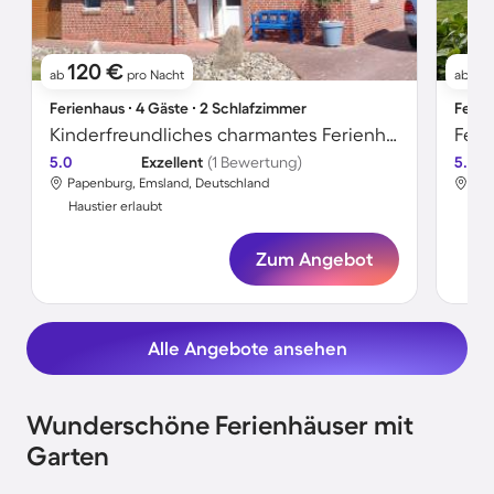
120 €
13
ab
pro Nacht
ab
Ferienhaus ∙ 4 Gäste ∙ 2 Schlafzimmer
Ferie
Kinderfreundliches charmantes Ferienhaus mit Terrasse, Grill und Garten | Haustiere sind willkommen
Feri
5.0
Exzellent
(1 Bewertung)
5.0
Papenburg, Emsland, Deutschland
Pap
Haustier erlaubt
Hau
Zum Angebot
Alle Angebote ansehen
Wunderschöne Ferienhäuser mit
Garten