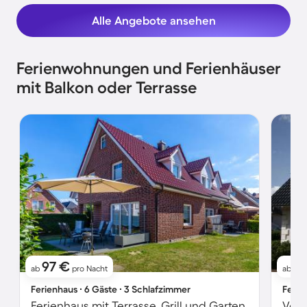
Alle Angebote ansehen
Ferienwohnungen und Ferienhäuser
mit Balkon oder Terrasse
97 €
9
ab
pro Nacht
ab
Ferienhaus ∙ 6 Gäste ∙ 3 Schlafzimmer
Ferie
Ferienhaus mit Terrasse, Grill und Garten