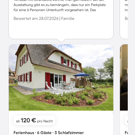
Ausstattung gibt es zu bemängeln, dass nur ein Parkplatz
mag, w
für eine 6 Personen Unterkunft vorgesehen ist. Das
inner
Toilettenpapier muss vom Urlauber selbst mitgebracht
ansons
Bewertet am 28.07.2026 | Familie
Bewer
werden.
120 €
ab
pro Nacht
ab
Ferienhaus ∙ 6 Gäste ∙ 3 Schlafzimmer
Ferie