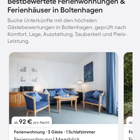
Bestbewertete Ferienwohnungen &
Ferienhäuser in Boltenhagen
Buche Unterkünfte mit den höchsten
Gästebewertungen in Boltenhagen, geprüft nach
Komfort, Lage, Ausstattung, Sauberkeit und Preis-
Leistung.
92 €
9
ab
pro Nacht
ab
Ferienwohnung ∙ 3 Gäste ∙ 1 Schlafzimmer
Ferie
Ferienwohnung | Meerblick