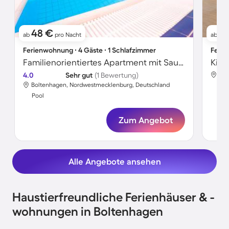
48 €
9
ab
pro Nacht
ab
Ferienwohnung ∙ 4 Gäste ∙ 1 Schlafzimmer
Ferie
Familienorientiertes Apartment mit Sauna und Pool | Neben dem Strand
4.0
Sehr gut
(1 Bewertung)
Bol
Boltenhagen, Nordwestmecklenburg, Deutschland
Poo
Pool
Zum Angebot
Alle Angebote ansehen
Haustierfreundliche Ferienhäuser & -
wohnungen in Boltenhagen