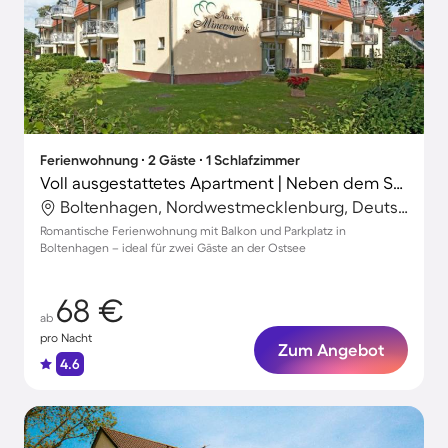
Ferienwohnung ∙ 2 Gäste ∙ 1 Schlafzimmer
Voll ausgestattetes Apartment | Neben dem Strand
Boltenhagen, Nordwestmecklenburg, Deutschland
Romantische Ferienwohnung mit Balkon und Parkplatz in
Boltenhagen – ideal für zwei Gäste an der Ostsee
68 €
ab
pro Nacht
Zum Angebot
4.6