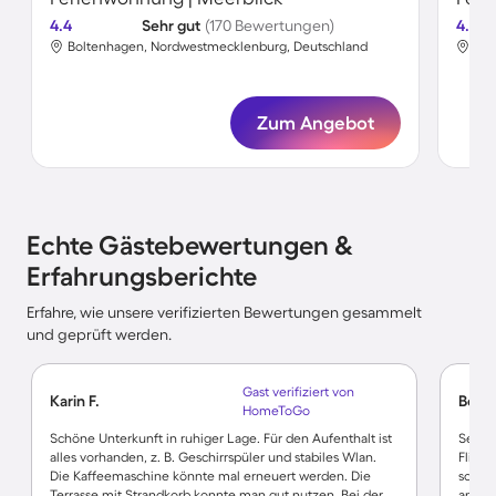
4.4
Sehr gut
(170 Bewertungen)
4.7
Boltenhagen, Nordwestmecklenburg, Deutschland
Bol
Zum Angebot
Echte Gästebewertungen &
Erfahrungsberichte
Erfahre, wie unsere verifizierten Bewertungen gesammelt
und geprüft werden.
Gast verifiziert von
Karin F.
Betti
HomeToGo
Schöne Unterkunft in ruhiger Lage. Für den Aufenthalt ist
Sehr 
alles vorhanden, z. B. Geschirrspüler und stabiles Wlan.
Fliege
Die Kaffeemaschine könnte mal erneuert werden. Die
schön
Terrasse mit Strandkorb konnte man gut nutzen. Bei der
andere