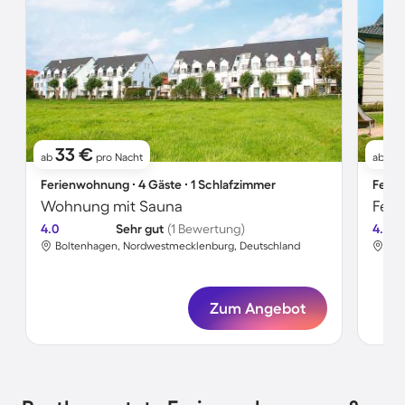
33 €
4
ab
pro Nacht
ab
Ferienwohnung ∙ 4 Gäste ∙ 1 Schlafzimmer
Ferie
Wohnung mit Sauna
Feri
4.0
Sehr gut
(1 Bewertung)
4.3
Boltenhagen, Nordwestmecklenburg, Deutschland
Bol
Zum Angebot