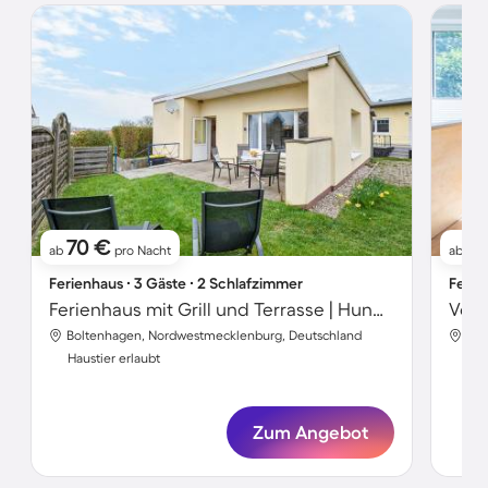
70 €
12
ab
pro Nacht
ab
Ferienhaus ∙ 3 Gäste ∙ 2 Schlafzimmer
Ferie
Ferienhaus mit Grill und Terrasse | Hunde erlaubt
Boltenhagen, Nordwestmecklenburg, Deutschland
Bol
Haustier erlaubt
Hau
Zum Angebot