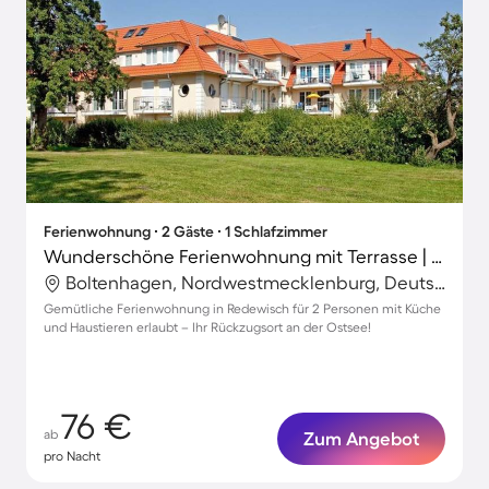
Ferienwohnung ∙ 2 Gäste ∙ 1 Schlafzimmer
Wunderschöne Ferienwohnung mit Terrasse | Nah am Strand | Hunde erlaubt
Boltenhagen, Nordwestmecklenburg, Deutschland
Gemütliche Ferienwohnung in Redewisch für 2 Personen mit Küche
und Haustieren erlaubt – Ihr Rückzugsort an der Ostsee!
76 €
ab
Zum Angebot
pro Nacht