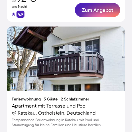
ab
pro Nacht
Zum Angebot
4.9
Ferienwohnung ∙ 3 Gäste ∙ 2 Schlafzimmer
Apartment mit Terrasse und Pool
Ratekau, Ostholstein, Deutschland
Entspannende Ferienwohnung in Ratekau mit Pool und
Strandzugang für kleine Familien und Haustiere herzlich
willkommen