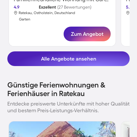
4.9
Exzellent
(27 Bewertungen)
5.0
Ratekau, Ostholstein, Deutschland
Rat
Garten
Gar
Zum Angebot
Alle Angebote ansehen
Günstige Ferienwohnungen &
Ferienhäuser in Ratekau
Entdecke preiswerte Unterkünfte mit hoher Qualität
und bestem Preis-Leistungs-Verhältnis.