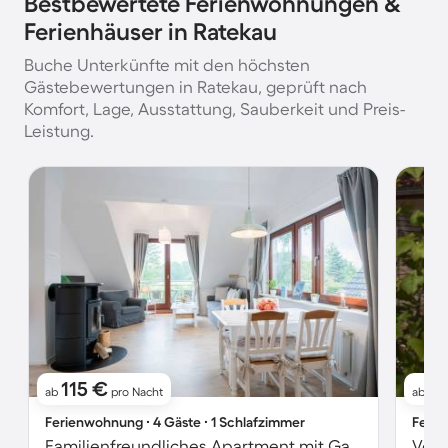
Bestbewertete Ferienwohnungen &
Ferienhäuser in Ratekau
Buche Unterkünfte mit den höchsten
Gästebewertungen in Ratekau, geprüft nach
Komfort, Lage, Ausstattung, Sauberkeit und Preis-
Leistung.
115 €
11
ab
pro Nacht
ab
Ferienwohnung ∙ 4 Gäste ∙ 1 Schlafzimmer
Ferie
Familienfreundliches Apartment mit Garten und Grill | Hunde erlaubt