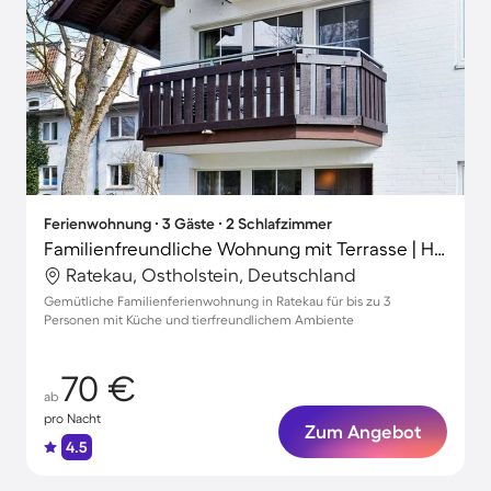
Ferienwohnung ∙ 3 Gäste ∙ 2 Schlafzimmer
Familienfreundliche Wohnung mit Terrasse | Haustiere sind willkommen
Ratekau, Ostholstein, Deutschland
Gemütliche Familienferienwohnung in Ratekau für bis zu 3
Personen mit Küche und tierfreundlichem Ambiente
70 €
ab
pro Nacht
Zum Angebot
4.5