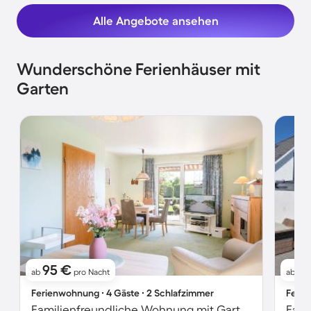
Alle Angebote ansehen
Wunderschöne Ferienhäuser mit
Garten
95 €
12
ab
pro Nacht
ab
Ferienwohnung ∙ 4 Gäste ∙ 2 Schlafzimmer
Ferie
Familienfreundliche Wohnung mit Garten und Terrasse | Gartenblick | Haustierfreundlich