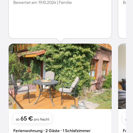
Bewertet am 19.10.2024 | Familie
Bewe
65 €
ab
pro Nacht
ab
Ferienwohnung ∙ 2 Gäste ∙ 1 Schlafzimmer
Ferie