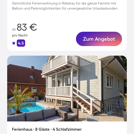
Gemütliche Ferienwohnung in Ratekau für die ganze Familie mit
Balkon und Parkmöglichkeiten für unvergessliche Urlaubsstunden
83 €
ab
pro Nacht
Zum Angebot
4.5
Ferienhaus ∙ 8 Gäste ∙ 4 Schlafzimmer