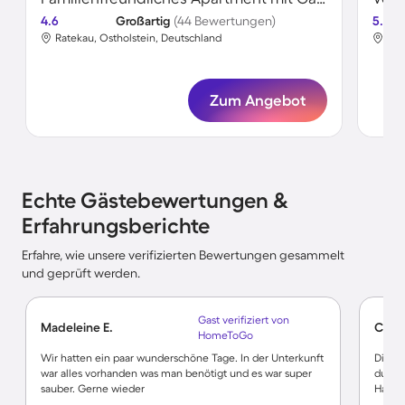
4.6
Großartig
(44 Bewertungen)
5.0
Ratekau, Ostholstein, Deutschland
Rat
Zum Angebot
Echte Gästebewertungen &
Erfahrungsberichte
Erfahre, wie unsere verifizierten Bewertungen gesammelt
und geprüft werden.
Gast verifiziert von
Madeleine E.
Claud
HomeToGo
Wir hatten ein paar wunderschöne Tage. In der Unterkunft
Die W
war alles vorhanden was man benötigt und es war super
dusche
sauber. Gerne wieder
Haare