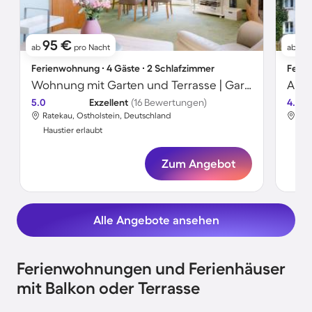
95 €
9
ab
pro Nacht
ab
Ferienwohnung ∙ 4 Gäste ∙ 2 Schlafzimmer
Ferie
Wohnung mit Garten und Terrasse | Gartenblick
Apar
5.0
Exzellent
(16 Bewertungen)
4.5
Ratekau, Ostholstein, Deutschland
Rat
Haustier erlaubt
Hau
Zum Angebot
Alle Angebote ansehen
Ferienwohnungen und Ferienhäuser
mit Balkon oder Terrasse