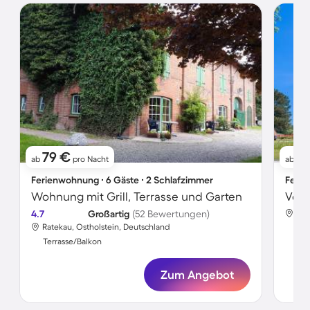
79 €
1
ab
pro Nacht
ab
Ferienwohnung ∙ 6 Gäste ∙ 2 Schlafzimmer
Ferie
Wohnung mit Grill, Terrasse und Garten
4.7
Großartig
(52 Bewertungen)
Rat
Ratekau, Ostholstein, Deutschland
Ter
Terrasse/Balkon
Zum Angebot