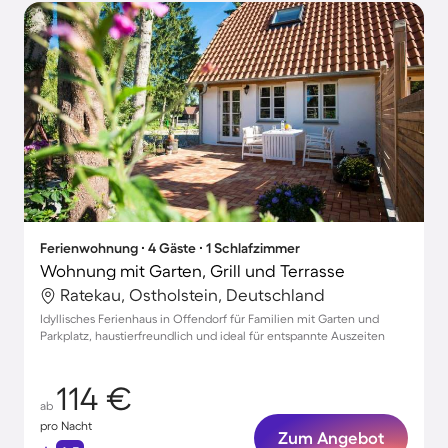
Ferienwohnung ∙ 4 Gäste ∙ 1 Schlafzimmer
Wohnung mit Garten, Grill und Terrasse
Ratekau, Ostholstein, Deutschland
Idyllisches Ferienhaus in Offendorf für Familien mit Garten und
Parkplatz, haustierfreundlich und ideal für entspannte Auszeiten
114 €
ab
pro Nacht
Zum Angebot