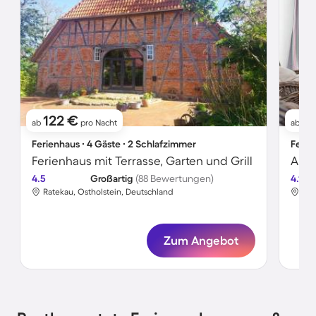
122 €
11
ab
pro Nacht
ab
Ferienhaus ∙ 4 Gäste ∙ 2 Schlafzimmer
Ferie
Ferienhaus mit Terrasse, Garten und Grill
Apar
4.5
Großartig
(88 Bewertungen)
4.1
Ratekau, Ostholstein, Deutschland
Rat
Zum Angebot