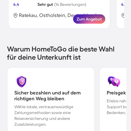
4.4
Sehr gut
(14 Bewertungen)
4.5
Ratekau, Ostholstein, Deutschland
R
Zum Angebot
Warum HomeToGo die beste Wahl
für deine Unterkunft ist
Sicher bezahlen und auf dem
Preisgekr
richtigen Weg bleiben
Erlebe nahtl
Wähle lokale, vertrauenswürdige
Support bei 
Zahlungsmethoden sowie eine
Bedenken.
Reiseversicherung und andere
Zusatzleistungen.