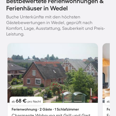
Bestbewertete Ferienwohnungen &
Ferienhäuser in Wedel
Buche Unterkünfte mit den höchsten
Gästebewertungen in Wedel, geprüft nach
Komfort, Lage, Ausstattung, Sauberkeit und Preis-
Leistung.
68 €
1
ab
pro Nacht
ab
Ferienwohnung ∙ 2 Gäste ∙ 1 Schlafzimmer
Ferie
Charmante Wohnung mit Grill und Garten | Naturblick | Haustiere erlaubt