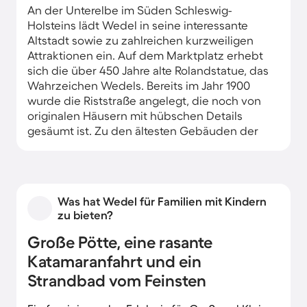
An der Unterelbe im Süden Schleswig-
Holsteins lädt Wedel in seine interessante
Altstadt sowie zu zahlreichen kurzweiligen
Attraktionen ein. Auf dem Marktplatz erhebt
sich die über 450 Jahre alte Rolandstatue, das
Wahrzeichen Wedels. Bereits im Jahr 1900
wurde die Riststraße angelegt, die noch von
originalen Häusern mit hübschen Details
gesäumt ist. Zu den ältesten Gebäuden der
Stadt gehört die im 14. Jhd erbaute
Wassermühle, die heute Wohnungen und ein
beliebtes Restaurant beherbergt. Komfortable
Unterkünfte finden Sie im gesamten
Was hat Wedel für Familien mit Kindern
Stadtgebiet, u.a. nahe der
zu bieten?
Schiffsbegrüßungsanlage Willkomm Höft.
Große Pötte, eine rasante
Katamaranfahrt und ein
Strandbad vom Feinsten