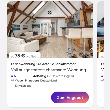
75 €
71
ab
pro Nacht
ab
Ferienwohnung ∙ 4 Gäste ∙ 2 Schlafzimmer
Ferie
Voll ausgestattete charmante Wohnung mit Terrasse, Garten und Grill | Panoramablick
4.5
Großartig
(15 Bewertungen)
4.8
Wedel, Pinneberg, Deutschland
Wed
Klimaanlage
Kli
Zum Angebot