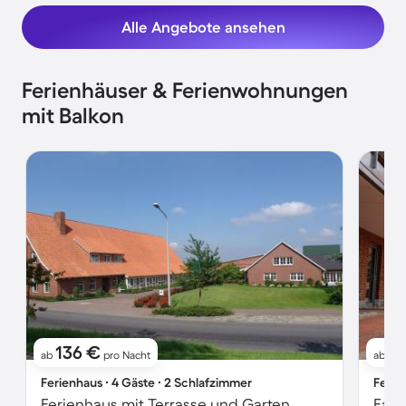
Alle Angebote ansehen
Ferienhäuser & Ferienwohnungen
mit Balkon
136 €
12
ab
pro Nacht
ab
Ferienhaus ∙ 4 Gäste ∙ 2 Schlafzimmer
Ferie
Ferienhaus mit Terrasse und Garten