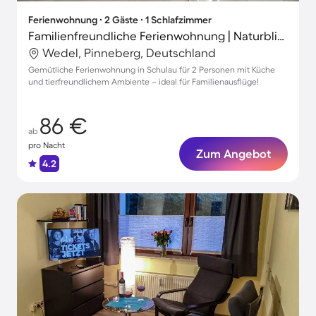
Ferienwohnung ∙ 2 Gäste ∙ 1 Schlafzimmer
Familienfreundliche Ferienwohnung | Naturblick | Hunde erlaubt
Wedel, Pinneberg, Deutschland
Gemütliche Ferienwohnung in Schulau für 2 Personen mit Küche
und tierfreundlichem Ambiente – ideal für Familienausflüge!
86 €
ab
pro Nacht
Zum Angebot
4.2