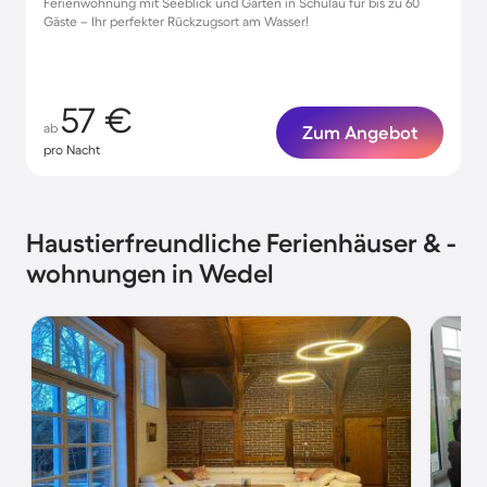
Ferienwohnung mit Seeblick und Garten in Schulau für bis zu 60
Gäste – Ihr perfekter Rückzugsort am Wasser!
57 €
ab
Zum Angebot
pro Nacht
Haustierfreundliche Ferienhäuser & -
wohnungen in Wedel