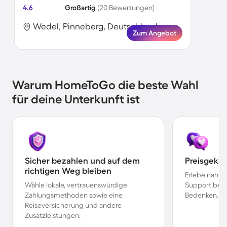
4.6
Großartig
(20 Bewertungen)
Wedel, Pinneberg, Deutschland
Zum Angebot
Warum HomeToGo die beste Wahl
für deine Unterkunft ist
Sicher bezahlen und auf dem
Preisgekr
richtigen Weg bleiben
Erlebe nahtl
Wähle lokale, vertrauenswürdige
Support bei 
Zahlungsmethoden sowie eine
Bedenken.
Reiseversicherung und andere
Zusatzleistungen.