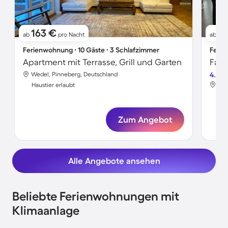
163 €
1
ab
pro Nacht
ab
Ferienwohnung ∙ 10 Gäste ∙ 3 Schlafzimmer
Ferie
Apartment mit Terrasse, Grill und Garten
Wedel, Pinneberg, Deutschland
4.6
Wed
Haustier erlaubt
Hau
Zum Angebot
Alle Angebote ansehen
Beliebte Ferienwohnungen mit
Klimaanlage