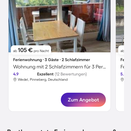
105 €
1
ab
pro Nacht
ab
Ferienwohnung ∙ 3 Gäste ∙ 2 Schlafzimmer
Ferie
Wohnung mit 2 Schlafzimmern für 3 Personen
Feri
4.9
Exzellent
(12 Bewertungen)
5.0
Wedel, Pinneberg, Deutschland
Wed
Zum Angebot