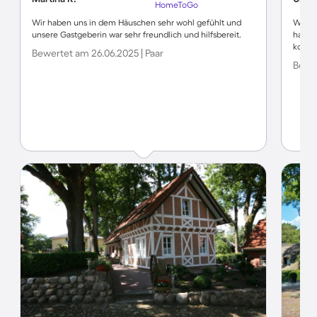
HomeToGo
Wir haben uns in dem Häuschen sehr wohl gefühlt und
Wir wo
unsere Gastgeberin war sehr freundlich und hilfsbereit.
hatten
konnt
Bewertet am 26.06.2025 | Paar
Bewer