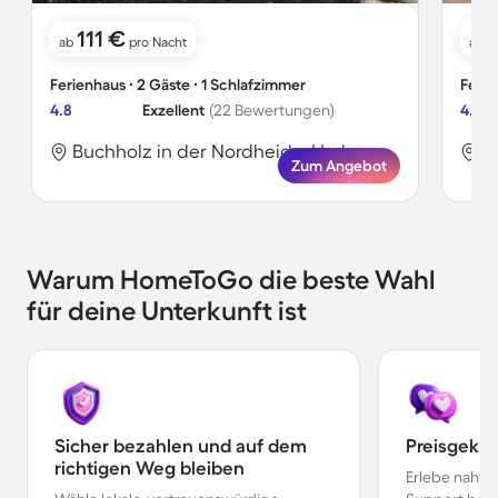
111 €
ab
pro Nacht
ab
Ferienhaus ∙ 2 Gäste ∙ 1 Schlafzimmer
Ferie
4.8
Exzellent
(22 Bewertungen)
4.9
Buchholz in der Nordheide, Harburg, Deutschland
Zum Angebot
Warum HomeToGo die beste Wahl
für deine Unterkunft ist
Sicher bezahlen und auf dem
Preisgekr
richtigen Weg bleiben
Erlebe nahtl