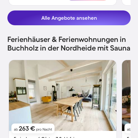
Alle Angebote ansehen
Ferienhäuser & Ferienwohnungen in
Buchholz in der Nordheide mit Sauna
263 €
7
ab
pro Nacht
ab