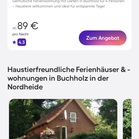
Gemütliche Ferienwohnung mit Garten in Buchholz für 4 Personen
– Haustiere willkommen und ideal für entspannte Tage!
89 €
ab
pro Nacht
Zum Angebot
4.3
Haustierfreundliche Ferienhäuser & -
wohnungen in Buchholz in der
Nordheide