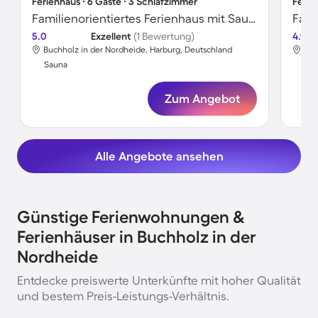
Ferienhaus ∙ 6 Gäste ∙ 3 Schlafzimmer
Ferie
Familienorientiertes Ferienhaus mit Sauna, Garten und Terrasse
5.0
Exzellent
(1 Bewertung)
4.9
Buchholz in der Nordheide, Harburg, Deutschland
Buc
Sauna
Sa
Zum Angebot
Alle Angebote ansehen
Günstige Ferienwohnungen &
Ferienhäuser in Buchholz in der
Nordheide
Entdecke preiswerte Unterkünfte mit hoher Qualität
und bestem Preis-Leistungs-Verhältnis.