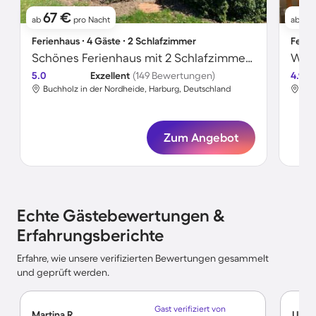
67 €
9
ab
pro Nacht
ab
Ferienhaus ∙ 4 Gäste ∙ 2 Schlafzimmer
Ferie
Schönes Ferienhaus mit 2 Schlafzimmern für 4 Personen
Wohn
5.0
Exzellent
(149 Bewertungen)
4.9
Buchholz in der Nordheide, Harburg, Deutschland
Buc
Zum Angebot
Echte Gästebewertungen &
Erfahrungsberichte
Erfahre, wie unsere verifizierten Bewertungen gesammelt
und geprüft werden.
Gast verifiziert von
Martina R.
Ulric