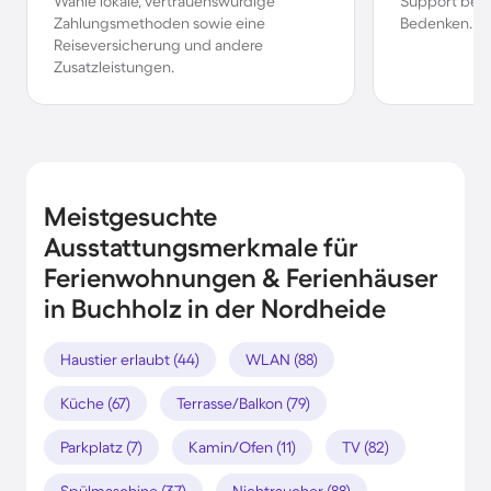
Wähle lokale, vertrauenswürdige
Support bei 
Zahlungsmethoden sowie eine
Bedenken.
Reiseversicherung und andere
Zusatzleistungen.
Meistgesuchte
Ausstattungsmerkmale für
Ferienwohnungen & Ferienhäuser
in Buchholz in der Nordheide
Haustier erlaubt (44)
WLAN (88)
Küche (67)
Terrasse/Balkon (79)
Parkplatz (7)
Kamin/Ofen (11)
TV (82)
Spülmaschine (37)
Nichtraucher (88)