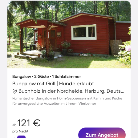
Bungalow ∙ 2 Gäste ∙ 1 Schlafzimmer
Bungalow mit Grill | Hunde erlaubt
Buchholz in der Nordheide, Harburg, Deutschland
Romantischer Bungalow in Holm-Seppensen mit Kamin und Küche
für unvergessliche Auszeiten mit Ihrem Vierbeiner
121 €
ab
pro Nacht
Zum Angebot