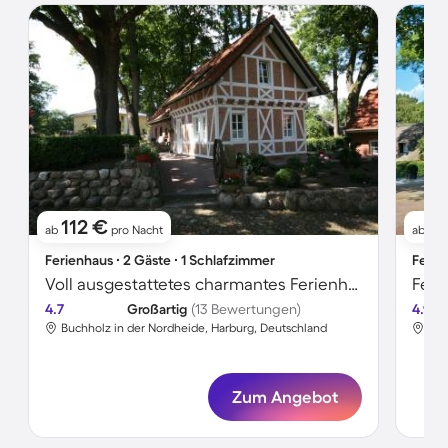
112 €
9
ab
pro Nacht
ab
Ferienhaus ∙ 2 Gäste ∙ 1 Schlafzimmer
Ferie
Voll ausgestattetes charmantes Ferienhaus mit Grill
Feri
4.7
Großartig
(13 Bewertungen)
4.9
Buchholz in der Nordheide, Harburg, Deutschland
Buc
Zum Angebot