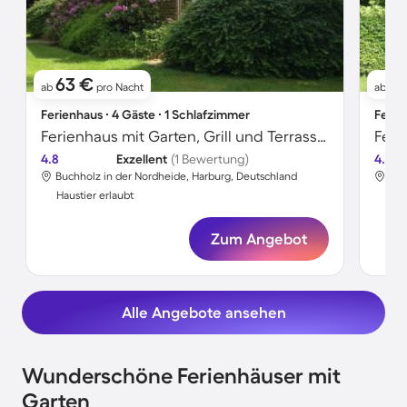
63 €
11
ab
pro Nacht
ab
Ferienhaus ∙ 4 Gäste ∙ 1 Schlafzimmer
Ferie
Ferienhaus mit Garten, Grill und Terrasse | Gartenblick
4.8
Exzellent
(1 Bewertung)
4.8
Buchholz in der Nordheide, Harburg, Deutschland
Buc
Haustier erlaubt
Hau
Zum Angebot
Alle Angebote ansehen
Wunderschöne Ferienhäuser mit
Garten