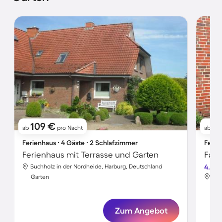
109 €
8
ab
pro Nacht
ab
Ferienhaus ∙ 4 Gäste ∙ 2 Schlafzimmer
Ferie
Ferienhaus mit Terrasse und Garten
Buchholz in der Nordheide, Harburg, Deutschland
4.6
Buc
Garten
Gar
Zum Angebot