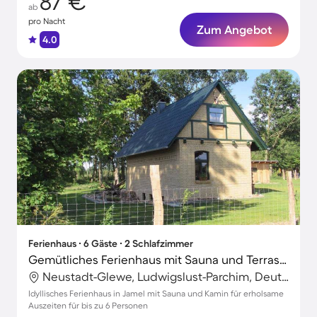
87 €
ab
pro Nacht
Zum Angebot
4.0
Ferienhaus ∙ 6 Gäste ∙ 2 Schlafzimmer
Gemütliches Ferienhaus mit Sauna und Terrasse
Neustadt-Glewe, Ludwigslust-Parchim, Deutschland
Idyllisches Ferienhaus in Jamel mit Sauna und Kamin für erholsame
Auszeiten für bis zu 6 Personen