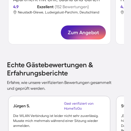
4.9
Exzellent
(152 Bewertungen)
4.4
Neustadt-Glewe, Ludwigslust-Parchim, Deutschland
Neu
Zum Angebot
Echte Gästebewertungen &
Erfahrungsberichte
Erfahre, wie unsere verifizierten Bewertungen gesammelt
und geprüft werden.
Gast verifiziert von
Jürgen S.
Stefa
HomeToGo
Die WLAN Verbindung ist leider nicht sehr zuverlässig.
„Eine
Musste mich mehrmals während einer Sitzung wieder
hilfsb
anmelden.
Dank d
Regen 