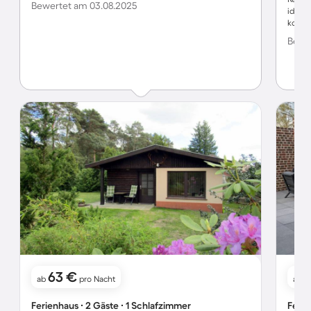
Bewertet am 03.08.2025
idylli
komme
Bewer
63 €
ab
pro Nacht
ab
Ferienhaus ∙ 2 Gäste ∙ 1 Schlafzimmer
Ferie