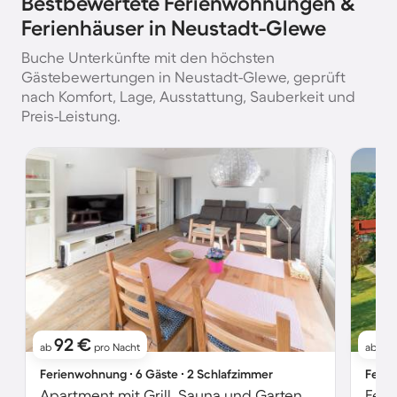
Bestbewertete Ferienwohnungen &
Ferienhäuser in Neustadt-Glewe
Buche Unterkünfte mit den höchsten
Gästebewertungen in Neustadt-Glewe, geprüft
nach Komfort, Lage, Ausstattung, Sauberkeit und
Preis-Leistung.
92 €
8
ab
pro Nacht
ab
Ferienwohnung ∙ 6 Gäste ∙ 2 Schlafzimmer
Ferie
Apartment mit Grill, Sauna und Garten
Feri