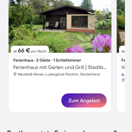
66 €
5
ab
pro Nacht
ab
Ferienhaus ∙ 2 Gäste ∙ 1 Schlafzimmer
Ferie
Ferienhaus mit Garten und Grill | Stadtblick
Neustadt-Glewe, Ludwigslust-Parchim, Deutschland
4.5
Neu
Zum Angebot