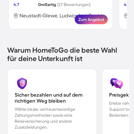
4.7
Großartig
(27 Bewertungen)
4.8
Neustadt-Glewe, Ludwigslust-Parchim, Deutschland
Zum Angebot
Warum HomeToGo die beste Wahl
für deine Unterkunft ist
Sicher bezahlen und auf dem
Preisgekr
richtigen Weg bleiben
Erlebe nahtl
Wähle lokale, vertrauenswürdige
Support bei 
Zahlungsmethoden sowie eine
Bedenken.
Reiseversicherung und andere
Zusatzleistungen.