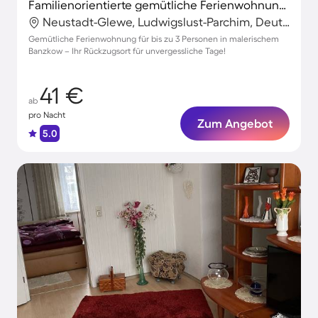
Familienorientierte gemütliche Ferienwohnung mit Terrasse, Whirlpool und Garten | Naturblick | Ideal für Homeoffice
Neustadt-Glewe, Ludwigslust-Parchim, Deutschland
Gemütliche Ferienwohnung für bis zu 3 Personen in malerischem
Banzkow – Ihr Rückzugsort für unvergessliche Tage!
41 €
ab
pro Nacht
Zum Angebot
5.0