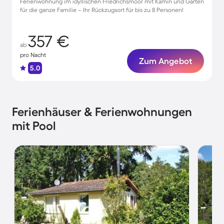
Ferienwohnung im idyllischen Friedrichsmoor mit Kamin und Garten
für die ganze Familie – Ihr Rückzugsort für bis zu 8 Personen!
357 €
ab
pro Nacht
Zum Angebot
5.0
Ferienhäuser & Ferienwohnungen
mit Pool