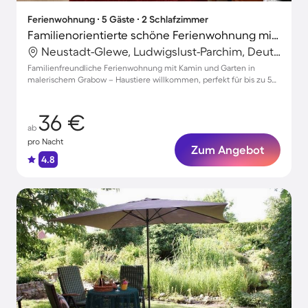
Ferienwohnung ∙ 5 Gäste ∙ 2 Schlafzimmer
Familienorientierte schöne Ferienwohnung mit Garten | Haustiere sind willkommen
Neustadt-Glewe, Ludwigslust-Parchim, Deutschland
Familienfreundliche Ferienwohnung mit Kamin und Garten in
malerischem Grabow – Haustiere willkommen, perfekt für bis zu 5
Gäste!
36 €
ab
pro Nacht
Zum Angebot
4.8