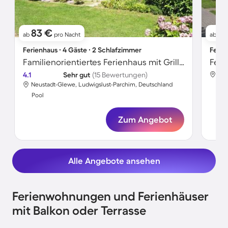
83 €
1
ab
pro Nacht
ab
Ferienhaus ∙ 4 Gäste ∙ 2 Schlafzimmer
Ferie
Familienorientiertes Ferienhaus mit Grill, Garten und Terrasse | Meerblick | Haustiere sind willkommen
Feri
4.1
Sehr gut
(15 Bewertungen)
Neu
Neustadt-Glewe, Ludwigslust-Parchim, Deutschland
Poo
Pool
Zum Angebot
Alle Angebote ansehen
Ferienwohnungen und Ferienhäuser
mit Balkon oder Terrasse