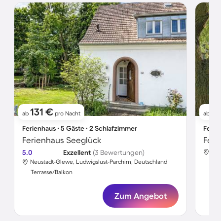
131 €
12
ab
pro Nacht
ab
Ferienhaus ∙ 5 Gäste ∙ 2 Schlafzimmer
Ferie
Ferienhaus Seeglück
Feri
5.0
Exzellent
(3 Bewertungen)
Neu
Neustadt-Glewe, Ludwigslust-Parchim, Deutschland
Ter
Terrasse/Balkon
Zum Angebot