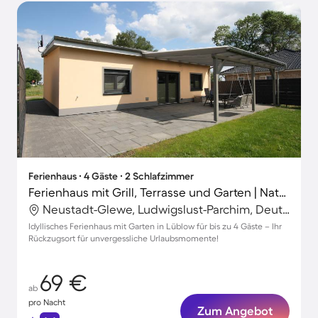
Ferienhaus ∙ 4 Gäste ∙ 2 Schlafzimmer
Ferienhaus mit Grill, Terrasse und Garten | Naturblick
Neustadt-Glewe, Ludwigslust-Parchim, Deutschland
Idyllisches Ferienhaus mit Garten in Lüblow für bis zu 4 Gäste – Ihr
Rückzugsort für unvergessliche Urlaubsmomente!
69 €
ab
pro Nacht
Zum Angebot