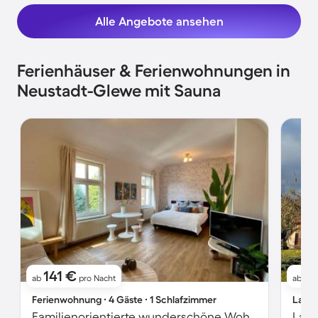
Alle Angebote ansehen
Ferienhäuser & Ferienwohnungen in
Neustadt-Glewe mit Sauna
141 €
2
ab
pro Nacht
ab
Ferienwohnung ∙ 4 Gäste ∙ 1 Schlafzimmer
Landh
Familienorientierte wunderschöne Wohnung mit Sauna | Hunde erlaubt
Land