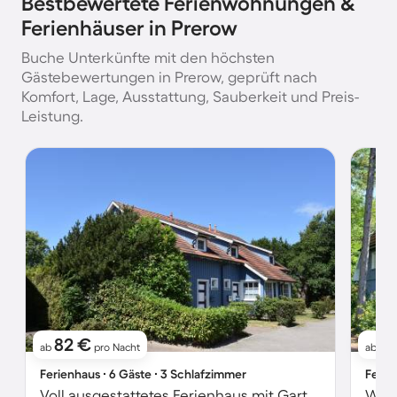
Bestbewertete Ferienwohnungen &
Ferienhäuser in Prerow
Buche Unterkünfte mit den höchsten
Gästebewertungen in Prerow, geprüft nach
Komfort, Lage, Ausstattung, Sauberkeit und Preis-
Leistung.
82 €
8
ab
pro Nacht
ab
Ferienhaus ∙ 6 Gäste ∙ 3 Schlafzimmer
Ferie
Voll ausgestattetes Ferienhaus mit Garten, Terrasse und Grill | Stadtblick | Haustiere sind willkommen
Woh