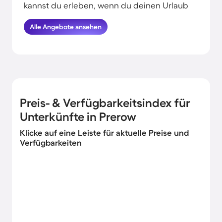
kannst du erleben, wenn du deinen Urlaub
in Strandnähe in Prerow verbringst.
HomeToGo hat für dich und deine Familie
Alle Angebote ansehen
die besten Angebote herausgesucht. Finde
und buche hier die schönsten
Ferienwohnungen am Meer in Prerow und
komme garantiert erholt und munter
wieder nachhause.
Preis- & Verfügbarkeitsindex für
Unterkünfte in Prerow
Klicke auf eine Leiste für aktuelle Preise und
Verfügbarkeiten