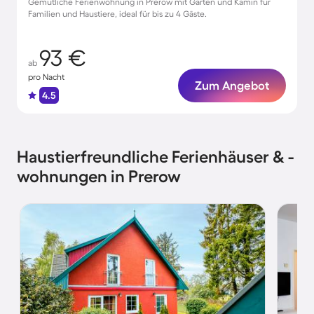
Gemütliche Ferienwohnung in Prerow mit Garten und Kamin für
Familien und Haustiere, ideal für bis zu 4 Gäste.
93 €
ab
pro Nacht
Zum Angebot
4.5
Haustierfreundliche Ferienhäuser & -
wohnungen in Prerow