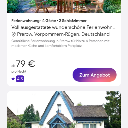
Ferienwohnung ∙ 4 Gäste ∙ 2 Schlafzimmer
Voll ausgestattete wunderschöne Ferienwohnung mit Terrasse
Prerow, Vorpommern-Rügen, Deutschland
Gemütliche Ferienwohnung in Prerow für bis zu 4 Personen mit
moderner Küche und komfortablem Parkplatz
79 €
ab
pro Nacht
Zum Angebot
4.3