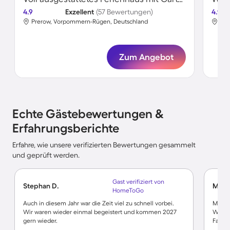
4.9
Exzellent
(57 Bewertungen)
4.9
Prerow, Vorpommern-Rügen, Deutschland
Pre
Zum Angebot
Echte Gästebewertungen &
Erfahrungsberichte
Erfahre, wie unsere verifizierten Bewertungen gesammelt
und geprüft werden.
Gast verifiziert von
Stephan D.
Miche
HomeToGo
Auch in diesem Jahr war die Zeit viel zu schnell vorbei.
Maiso
Wir waren wieder einmal begeistert und kommen 2027
Westst
gern wieder.
Famili