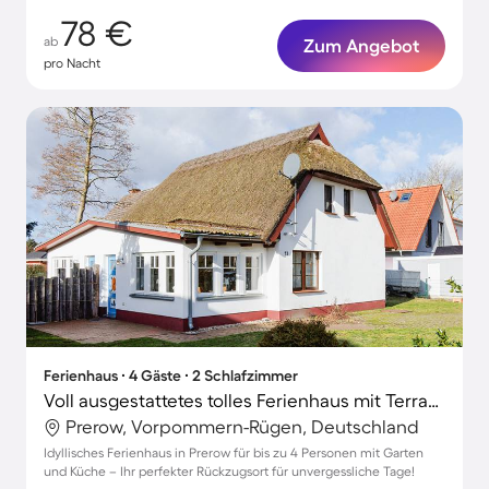
78 €
ab
Zum Angebot
pro Nacht
Ferienhaus ∙ 4 Gäste ∙ 2 Schlafzimmer
Voll ausgestattetes tolles Ferienhaus mit Terrasse und Garten | Hunde erlaubt
Prerow, Vorpommern-Rügen, Deutschland
Idyllisches Ferienhaus in Prerow für bis zu 4 Personen mit Garten
und Küche – Ihr perfekter Rückzugsort für unvergessliche Tage!