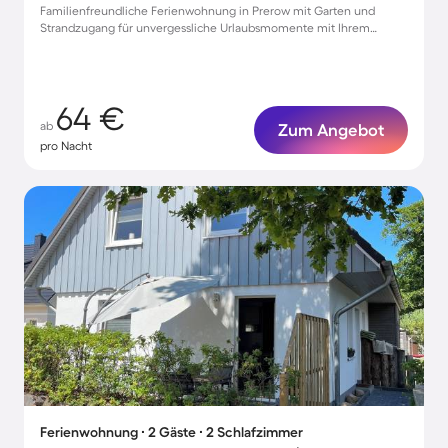
Familienfreundliche Ferienwohnung in Prerow mit Garten und
Strandzugang für unvergessliche Urlaubsmomente mit Ihrem
Haustier
64 €
ab
Zum Angebot
pro Nacht
Ferienwohnung ∙ 2 Gäste ∙ 2 Schlafzimmer