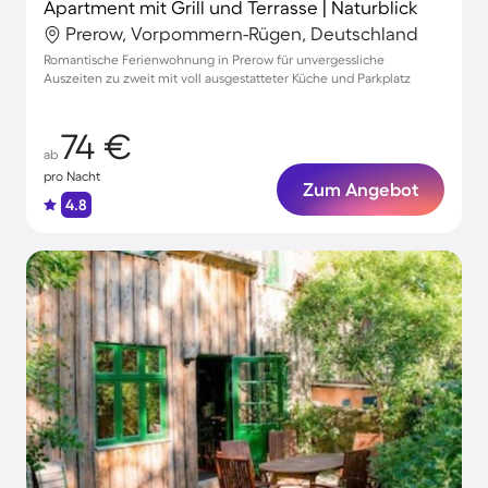
Apartment mit Grill und Terrasse | Naturblick
Prerow, Vorpommern-Rügen, Deutschland
Romantische Ferienwohnung in Prerow für unvergessliche
Auszeiten zu zweit mit voll ausgestatteter Küche und Parkplatz
74 €
ab
pro Nacht
Zum Angebot
4.8