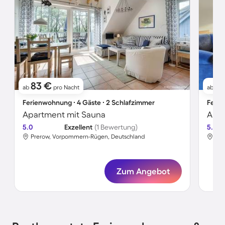
83 €
4
ab
pro Nacht
ab
Ferienwohnung ∙ 4 Gäste ∙ 2 Schlafzimmer
Ferie
Apartment mit Sauna
Apar
5.0
Exzellent
(1 Bewertung)
5.0
Prerow, Vorpommern-Rügen, Deutschland
Pre
Zum Angebot