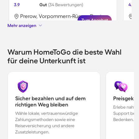
3.9
Gut
(34 Bewertungen)
4.6
Prerow, Vorpommern-Rügen, Deutschland
Zum Angebot
Mehr anzeigen
Warum HomeToGo die beste Wahl
für deine Unterkunft ist
Sicher bezahlen und auf dem
Preisgekr
richtigen Weg bleiben
Erlebe nahtl
Wähle lokale, vertrauenswürdige
Support bei 
Zahlungsmethoden sowie eine
Bedenken.
Reiseversicherung und andere
Zusatzleistungen.