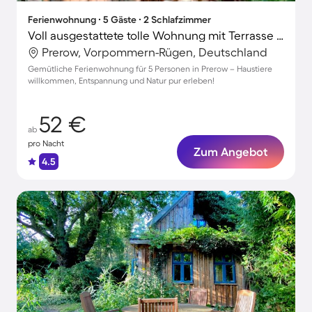
Ferienwohnung ∙ 5 Gäste ∙ 2 Schlafzimmer
Voll ausgestattete tolle Wohnung mit Terrasse | Hunde erlaubt
Prerow, Vorpommern-Rügen, Deutschland
Gemütliche Ferienwohnung für 5 Personen in Prerow – Haustiere
willkommen, Entspannung und Natur pur erleben!
52 €
ab
pro Nacht
Zum Angebot
4.5