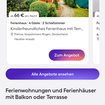
66 €
5
ab
pro Nacht
ab
Ferienhaus ∙ 4 Gäste ∙ 2 Schlafzimmer
Ferie
Kinderfreundliches Ferienhaus mit Terrasse | Hunde erlaubt
Feri
Prerow, Vorpommern-Rügen, Deutschland
4.0
Pre
Haustier erlaubt
Hau
Zum Angebot
Alle Angebote ansehen
Ferienwohnungen und Ferienhäuser
mit Balkon oder Terrasse