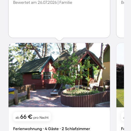
Bewertet am 26.07.2026 | Familie
Bewer
66 €
ab
pro Nacht
ab
Ferienwohnung ∙ 4 Gäste ∙ 2 Schlafzimmer
Ferie