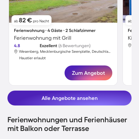
82 €
9
ab
pro Nacht
ab
Ferienwohnung ∙ 4 Gäste ∙ 2 Schlafzimmer
Ferie
Ferienwohnung mit Grill
4.8
Exzellent
(6 Bewertungen)
Wesenberg, Mecklenburgische Seenplatte, Deutschland
Hau
Haustier erlaubt
Zum Angebot
Alle Angebote ansehen
Ferienwohnungen und Ferienhäuser
mit Balkon oder Terrasse