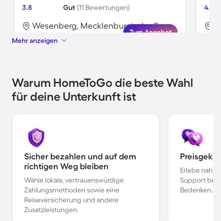
3.8
Gut
(11 Bewertungen)
4.8
Wesenberg, Mecklenburgische Seenplatte, Deutschland
Zum Angebot
Mehr anzeigen
Warum HomeToGo die beste Wahl
für deine Unterkunft ist
Sicher bezahlen und auf dem
Preisgekr
richtigen Weg bleiben
Erlebe nahtl
Wähle lokale, vertrauenswürdige
Support bei 
Zahlungsmethoden sowie eine
Bedenken.
Reiseversicherung und andere
Zusatzleistungen.