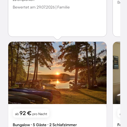
Bewer
Bewertet am 29.07.2026 | Familie
92 €
ab
pro Nacht
ab
Bungalow ∙ 5 Gäste ∙ 2 Schlafzimmer
Ferie