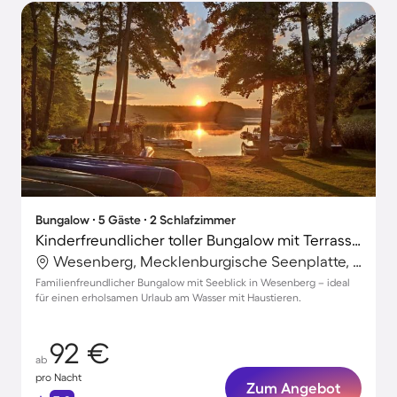
Bungalow ∙ 5 Gäste ∙ 2 Schlafzimmer
Kinderfreundlicher toller Bungalow mit Terrasse | Naturblick | Hunde erlaubt
Wesenberg, Mecklenburgische Seenplatte, Deutschland
Familienfreundlicher Bungalow mit Seeblick in Wesenberg – ideal
für einen erholsamen Urlaub am Wasser mit Haustieren.
92 €
ab
pro Nacht
Zum Angebot