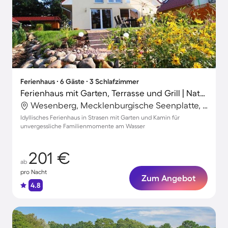
Ferienhaus ∙ 6 Gäste ∙ 3 Schlafzimmer
Ferienhaus mit Garten, Terrasse und Grill | Naturblick
Wesenberg, Mecklenburgische Seenplatte, Deutschland
Idyllisches Ferienhaus in Strasen mit Garten und Kamin für
unvergessliche Familienmomente am Wasser
201 €
ab
pro Nacht
Zum Angebot
4.8