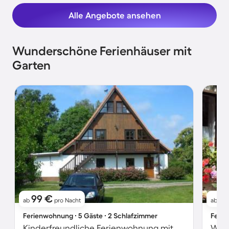
Alle Angebote ansehen
Wunderschöne Ferienhäuser mit
Garten
99 €
5
ab
pro Nacht
ab
Ferienwohnung ∙ 5 Gäste ∙ 2 Schlafzimmer
Ferie
Kinderfreundliche Ferienwohnung mit Garten und Grill
Wohn