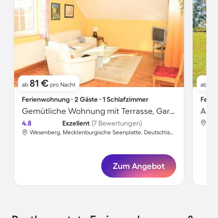
81 €
6
ab
pro Nacht
ab
Ferienwohnung ∙ 2 Gäste ∙ 1 Schlafzimmer
Ferie
Gemütliche Wohnung mit Terrasse, Garten und Grill
Apar
4.8
Exzellent
(7 Bewertungen)
Wesenberg, Mecklenburgische Seenplatte, Deutschland
Zum Angebot