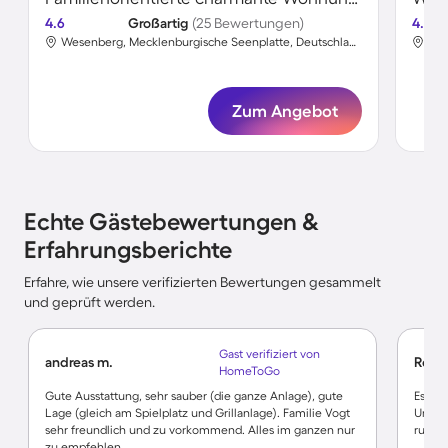
4.6
Großartig
(25 Bewertungen)
4.6
Wesenberg, Mecklenburgische Seenplatte, Deutschland
Zum Angebot
Echte Gästebewertungen &
Erfahrungsberichte
Erfahre, wie unsere verifizierten Bewertungen gesammelt
und geprüft werden.
Gast verifiziert von
andreas m.
René
HomeToGo
Gute Ausstattung, sehr sauber (die ganze Anlage), gute
Es war
Lage (gleich am Spielplatz und Grillanlage). Familie Vogt
Umgeb
sehr freundlich und zu vorkommend. Alles im ganzen nur
runte
zu empfehlen