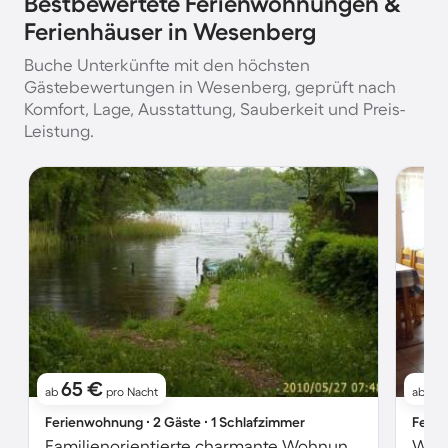
Bestbewertete Ferienwohnungen &
Ferienhäuser in Wesenberg
Buche Unterkünfte mit den höchsten
Gästebewertungen in Wesenberg, geprüft nach
Komfort, Lage, Ausstattung, Sauberkeit und Preis-
Leistung.
65 €
6
ab
pro Nacht
ab
Ferienwohnung ∙ 2 Gäste ∙ 1 Schlafzimmer
Ferie
Familienorientierte charmante Wohnung mit Grill und Garten
Wohn