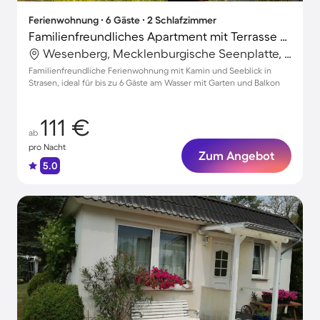
Ferienwohnung ∙ 6 Gäste ∙ 2 Schlafzimmer
Familienfreundliches Apartment mit Terrasse und Garten | Seeblick
Wesenberg, Mecklenburgische Seenplatte, Deutschland
Familienfreundliche Ferienwohnung mit Kamin und Seeblick in
Strasen, ideal für bis zu 6 Gäste am Wasser mit Garten und Balkon
111 €
ab
pro Nacht
Zum Angebot
5.0