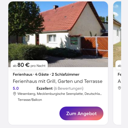
80 €
71
ab
pro Nacht
ab
Ferienhaus ∙ 4 Gäste ∙ 2 Schlafzimmer
Ferie
Ferienhaus mit Grill, Garten und Terrasse
Apar
5.0
Exzellent
(6 Bewertungen)
Wesenberg, Mecklenburgische Seenplatte, Deutschland
Ter
Terrasse/Balkon
Zum Angebot