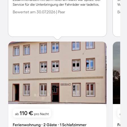
Service für die Unterbringung der Fahrräder war tadellos.
Weg.
Bewertet am 30.07.2026 | Paar
Bewer
110 €
ab
pro Nacht
ab
Ferienwohnung ∙ 2 Gäste ∙ 1 Schlafzimmer
Ferie