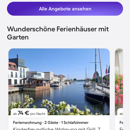
Alle Angebote ansehen
Wunderschöne Ferienhäuser mit
Garten
74 €
6
ab
pro Nacht
ab
Ferienwohnung ∙ 2 Gäste ∙ 1 Schlafzimmer
Ferie
Kinderfreundliche Wohnung mit Grill, Terrasse und Garten
Feri