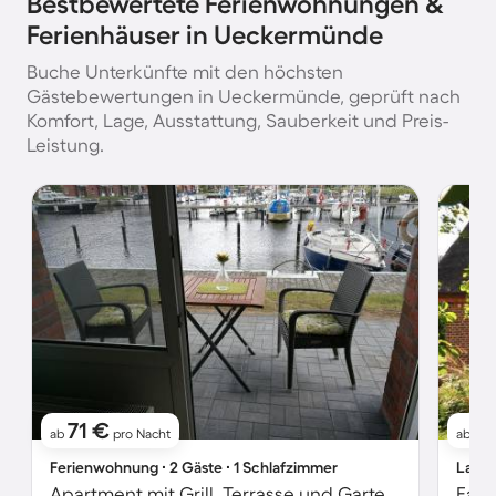
Bestbewertete Ferienwohnungen &
Ferienhäuser in Ueckermünde
Buche Unterkünfte mit den höchsten
Gästebewertungen in Ueckermünde, geprüft nach
Komfort, Lage, Ausstattung, Sauberkeit und Preis-
Leistung.
71 €
18
ab
pro Nacht
ab
Ferienwohnung ∙ 2 Gäste ∙ 1 Schlafzimmer
Landh
Apartment mit Grill, Terrasse und Garten | Meerblick