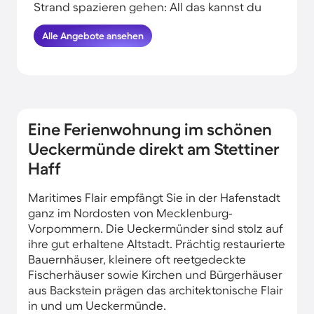
Strand spazieren gehen: All das kannst du
erleben, wenn du deinen Urlaub am
Alle Angebote ansehen
Wasser in Ueckermünde verbringst.
HomeToGo hat für dich die besten
Angebote herausgesucht. Buche hier die
schönsten Ferienwohnungen und
Ferienhäuser am Meer in Ueckermünde
und komme garantiert erholt und munter
Eine Ferienwohnung im schönen
wieder nachhause.
Ueckermünde direkt am Stettiner
Haff
Maritimes Flair empfängt Sie in der Hafenstadt
ganz im Nordosten von Mecklenburg-
Vorpommern. Die Ueckermünder sind stolz auf
ihre gut erhaltene Altstadt. Prächtig restaurierte
Bauernhäuser, kleinere oft reetgedeckte
Fischerhäuser sowie Kirchen und Bürgerhäuser
aus Backstein prägen das architektonische Flair
in und um Ueckermünde.