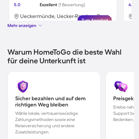
5.0
Exzellent
(1 Bewertung)
4.0
Ueckermünde, Uecker-Randow, Deutschland
Zum Angebot
Mehr anzeigen
Warum HomeToGo die beste Wahl
für deine Unterkunft ist
Sicher bezahlen und auf dem
Preisgekr
richtigen Weg bleiben
Erlebe nahtl
Wähle lokale, vertrauenswürdige
Support bei 
Zahlungsmethoden sowie eine
Bedenken.
Reiseversicherung und andere
Zusatzleistungen.