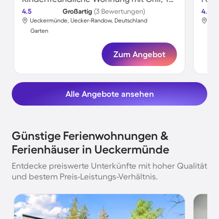
4.5
Großartig
(3 Bewertungen)
4.4
Ueckermünde, Uecker-Randow, Deutschland
Uec
Garten
Gar
Zum Angebot
Alle Angebote ansehen
Günstige Ferienwohnungen &
Ferienhäuser in Ueckermünde
Entdecke preiswerte Unterkünfte mit hoher Qualität
und bestem Preis-Leistungs-Verhältnis.