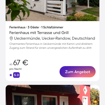
Ferienhaus ∙ 3 Gäste ∙ 1 Schlafzimmer
Ferienhaus mit Terrasse und Grill
Ueckermünde, Uecker-Randow, Deutschland
Charmantes Ferienhaus in Ueckermünde mit Kamin und direktem
Zugang zum Strand für einen unvergesslichen Aufenthalt zu dritt
67 €
ab
pro Nacht
Zum Angebot
5.0