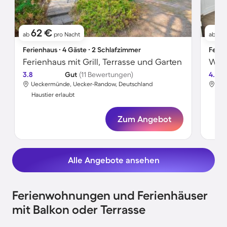
62 €
5
ab
pro Nacht
ab
Ferienhaus ∙ 4 Gäste ∙ 2 Schlafzimmer
Ferie
Ferienhaus mit Grill, Terrasse und Garten
Wohn
3.8
Gut
(11 Bewertungen)
4.0
Ueckermünde, Uecker-Randow, Deutschland
Uec
Haustier erlaubt
Hau
Zum Angebot
Alle Angebote ansehen
Ferienwohnungen und Ferienhäuser
mit Balkon oder Terrasse