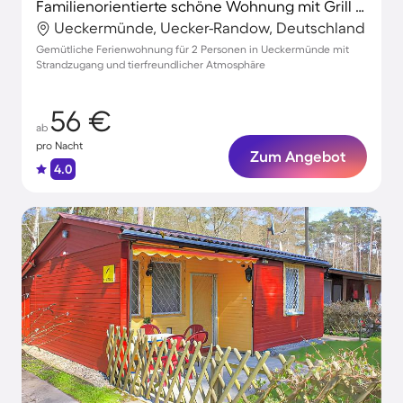
Familienorientierte schöne Wohnung mit Grill und Terrasse | Nah am Strand | Hunde erlaubt
Ueckermünde, Uecker-Randow, Deutschland
Gemütliche Ferienwohnung für 2 Personen in Ueckermünde mit
Strandzugang und tierfreundlicher Atmosphäre
56 €
ab
pro Nacht
Zum Angebot
4.0