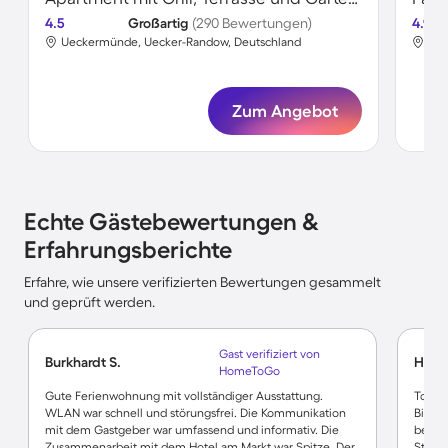
4.5
Großartig
(290 Bewertungen)
4.9
Ueckermünde, Uecker-Randow, Deutschland
Uec
Zum Angebot
Echte Gästebewertungen &
Erfahrungsberichte
Erfahre, wie unsere verifizierten Bewertungen gesammelt
und geprüft werden.
Gast verifiziert von
Burkhardt S.
Hans
HomeToGo
Gute Ferienwohnung mit vollständiger Ausstattung.
Tolle
WLAN war schnell und störungsfrei. Die Kommunikation
Bistr
mit dem Gastgeber war umfassend und informativ. Die
bewach
Zusammenarbeit mit dem Hotel am Markt war Spitze. Der
Strand