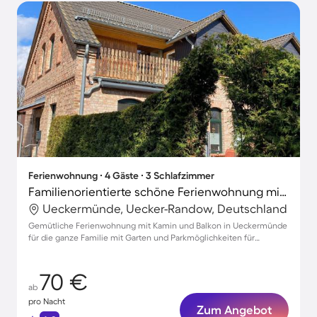
Ferienwohnung ∙ 4 Gäste ∙ 3 Schlafzimmer
Familienorientierte schöne Ferienwohnung mit Grill, Terrasse und Garten | Naturblick
Ueckermünde, Uecker-Randow, Deutschland
Gemütliche Ferienwohnung mit Kamin und Balkon in Ueckermünde
für die ganze Familie mit Garten und Parkmöglichkeiten für
unvergessliche Urlaubstage
70 €
ab
pro Nacht
Zum Angebot