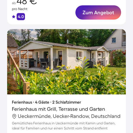
48 €
ab
pro Nacht
Zum Angebot
4.0
Ferienhaus ∙ 4 Gäste ∙ 2 Schlafzimmer
Ferienhaus mit Grill, Terrasse und Garten
Ueckermünde, Uecker-Randow, Deutschland
Gemütliches Ferienhaus in Ueckermünde mit Kamin und Garten,
ideal für Familien und nur einen Schritt vom Strand entfernt