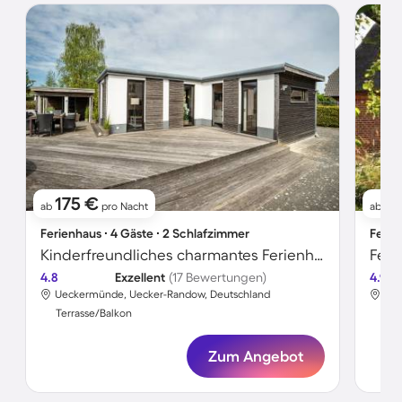
175 €
1
ab
pro Nacht
ab
Ferienhaus ∙ 4 Gäste ∙ 2 Schlafzimmer
Ferie
Kinderfreundliches charmantes Ferienhaus mit schnellem Internet, Garten und Grill | Hunde erlaubt
4.8
Exzellent
(17 Bewertungen)
4.9
Ueckermünde, Uecker-Randow, Deutschland
Uec
Terrasse/Balkon
Ter
Zum Angebot