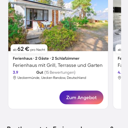
62 €
5
ab
pro Nacht
ab
Ferienhaus ∙ 2 Gäste ∙ 2 Schlafzimmer
Ferie
Ferienhaus mit Grill, Terrasse und Garten
3.9
Gut
(15 Bewertungen)
4.0
Ueckermünde, Uecker-Randow, Deutschland
Uec
Zum Angebot