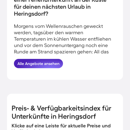
für deinen nächsten Urlaub in
Heringsdorf?
Morgens vom Wellenrauschen geweckt
werden, tagsüber den warmen
Temperaturen im kühlen Wasser entfliehen
und vor dem Sonnenuntergang noch eine
Runde am Strand spazieren gehen: All das
kannst du erleben, wenn du deinen Urlaub
Alle Angebote ansehen
in Strandnähe in Heringsdorf verbringst.
HomeToGo hat für dich und deine Familie
die besten Angebote herausgesucht.
Buche hier die schönsten
Ferienunterkünfte am Meer in Heringsdorf
und komme garantiert erholt und munter
wieder nachhause.
Preis- & Verfügbarkeitsindex für
Unterkünfte in Heringsdorf
Klicke auf eine Leiste für aktuelle Preise und