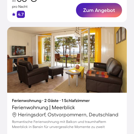
ab
pro Nacht
Zum Angebot
4.7
Ferienwohnung ∙ 2 Gäste ∙ 1 Schlafzimmer
Ferienwohnung | Meerblick
Heringsdorf, Ostvorpommern, Deutschland
Romantische Ferienwohnung mit Balkon und traumhaftem
Meerblick in Bansin für unvergessliche Momente zu zweit