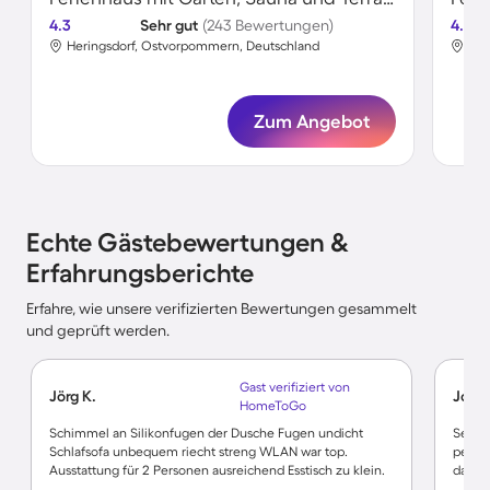
4.3
Sehr gut
(243 Bewertungen)
4.8
Heringsdorf, Ostvorpommern, Deutschland
Her
Zum Angebot
Echte Gästebewertungen &
Erfahrungsberichte
Erfahre, wie unsere verifizierten Bewertungen gesammelt
und geprüft werden.
Gast verifiziert von
Jörg K.
Joch
HomeToGo
Schimmel an Silikonfugen der Dusche Fugen undicht
Sehr 
Schlafsofa unbequem riecht streng WLAN war top.
perfek
Ausstattung für 2 Personen ausreichend Esstisch zu klein.
da, wa