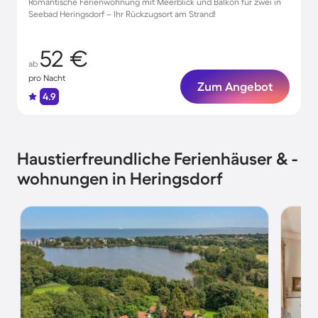
Romantische Ferienwohnung mit Meerblick und Balkon für zwei in
Seebad Heringsdorf – Ihr Rückzugsort am Strand!
52 €
ab
pro Nacht
Zum Angebot
4.9
Haustierfreundliche Ferienhäuser & -
wohnungen in Heringsdorf