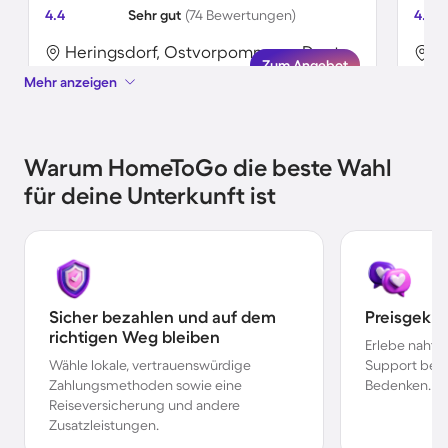
4.4
Sehr gut
(74 Bewertungen)
4.9
Heringsdorf, Ostvorpommern, Deutschland
Zum Angebot
Mehr anzeigen
Warum HomeToGo die beste Wahl
für deine Unterkunft ist
Sicher bezahlen und auf dem
Preisgekr
richtigen Weg bleiben
Erlebe nahtl
Wähle lokale, vertrauenswürdige
Support bei 
Zahlungsmethoden sowie eine
Bedenken.
Reiseversicherung und andere
Zusatzleistungen.