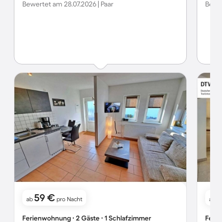
Bewertet am 28.07.2026 | Paar
Bewer
59 €
ab
pro Nacht
ab
Ferienwohnung ∙ 2 Gäste ∙ 1 Schlafzimmer
Ferie