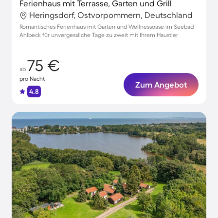
Ferienhaus mit Terrasse, Garten und Grill
Heringsdorf, Ostvorpommern, Deutschland
Romantisches Ferienhaus mit Garten und Wellnessoase im Seebad
Ahlbeck für unvergessliche Tage zu zweit mit Ihrem Haustier
75 €
ab
pro Nacht
Zum Angebot
4.8