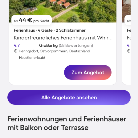
44 €
6
ab
pro Nacht
ab
Ferienhaus ∙ 4 Gäste ∙ 2 Schlafzimmer
Ferie
Kinderfreundliches Ferienhaus mit Whirlpool, Terrasse und Sauna | Haustierfreundlich
Feri
4.7
Großartig
(58 Bewertungen)
4.7
Heringsdorf, Ostvorpommern, Deutschland
Her
Haustier erlaubt
Hau
Zum Angebot
Alle Angebote ansehen
Ferienwohnungen und Ferienhäuser
mit Balkon oder Terrasse