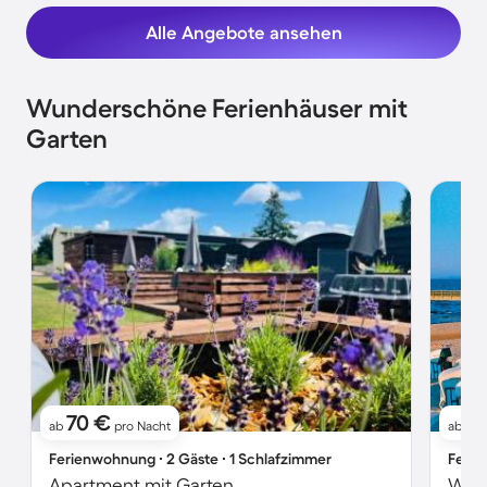
Alle Angebote ansehen
Wunderschöne Ferienhäuser mit
Garten
70 €
7
ab
pro Nacht
ab
Ferienwohnung ∙ 2 Gäste ∙ 1 Schlafzimmer
Ferie
Apartment mit Garten
Wohn