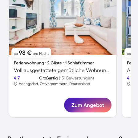
98 €
5
ab
pro Nacht
ab
Ferienwohnung ∙ 2 Gäste ∙ 1 Schlafzimmer
Ferie
Voll ausgestattete gemütliche Wohnung | Strand in der Nähe
4.7
Großartig
(151 Bewertungen)
4.7
Heringsdorf, Ostvorpommern, Deutschland
Her
Zum Angebot