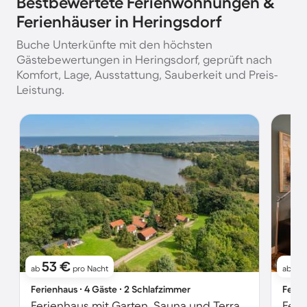
Bestbewertete Ferienwohnungen &
Ferienhäuser in Heringsdorf
Buche Unterkünfte mit den höchsten
Gästebewertungen in Heringsdorf, geprüft nach
Komfort, Lage, Ausstattung, Sauberkeit und Preis-
Leistung.
53 €
5
ab
pro Nacht
ab
Ferienhaus ∙ 4 Gäste ∙ 2 Schlafzimmer
Ferie
Ferienhaus mit Garten, Sauna und Terrasse