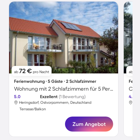
72 €
9
ab
pro Nacht
ab
Ferienwohnung ∙ 5 Gäste ∙ 2 Schlafzimmer
Ferie
Wohnung mit 2 Schlafzimmern für 5 Personen
5.0
Exzellent
(1 Bewertung)
4.6
Heringsdorf, Ostvorpommern, Deutschland
Her
Terrasse/Balkon
Ter
Zum Angebot