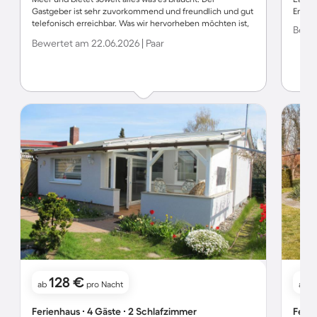
Gastgeber ist sehr zuvorkommend und freundlich und gut
Entsc
telefonisch erreichbar. Was wir hervorheben möchten ist,
Bewer
es hat sehr bequeme Betten, hervorragendes WLAN
Bewertet am 22.06.2026 | Paar
(wichtig wenn man arbeiten muss), Fernseher mit Netflix
für die Regentage und das Haus war sehr sauber und
gepflegt. Da es vor Ort kein Lebensmittelgeschäft gibt
waren wir sehe froh dass man auf dem Campingplatz,
täglich frische Brötchen, Kuchen und sonstige Sachen
kaufen kann.
128 €
ab
pro Nacht
ab
Ferienhaus ∙ 4 Gäste ∙ 2 Schlafzimmer
Ferie