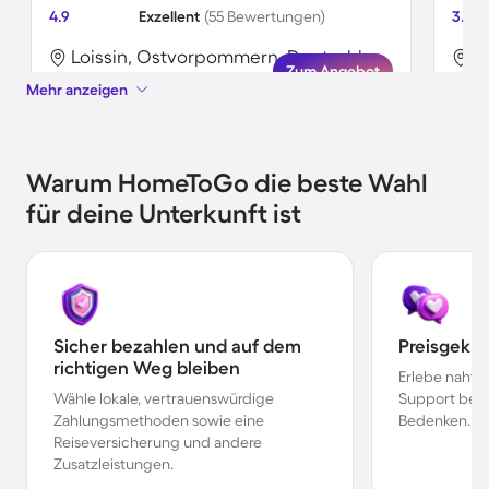
4.9
Exzellent
(55 Bewertungen)
3.8
Loissin, Ostvorpommern, Deutschland
Zum Angebot
Mehr anzeigen
Warum HomeToGo die beste Wahl
für deine Unterkunft ist
Sicher bezahlen und auf dem
Preisgekr
richtigen Weg bleiben
Erlebe nahtl
Wähle lokale, vertrauenswürdige
Support bei 
Zahlungsmethoden sowie eine
Bedenken.
Reiseversicherung und andere
Zusatzleistungen.