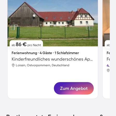
86 €
11
ab
pro Nacht
ab
Ferienwohnung ∙ 4 Gäste ∙ 1 Schlafzimmer
Ferie
Kinderfreundliches wunderschönes Apartment mit Terrasse und Grill
Feri
Loissin, Ostvorpommern, Deutschland
4.0
Loi
Zum Angebot