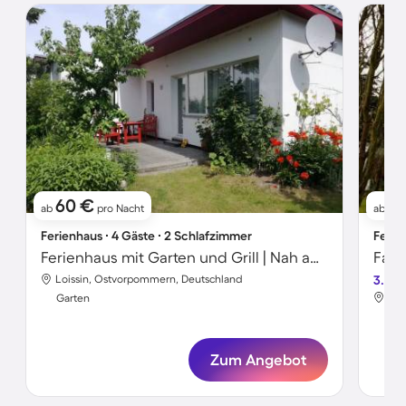
60 €
5
ab
pro Nacht
ab
Ferienhaus ∙ 4 Gäste ∙ 2 Schlafzimmer
Ferie
Ferienhaus mit Garten und Grill | Nah am Strand
Loissin, Ostvorpommern, Deutschland
3.5
Loi
Garten
Gar
Zum Angebot