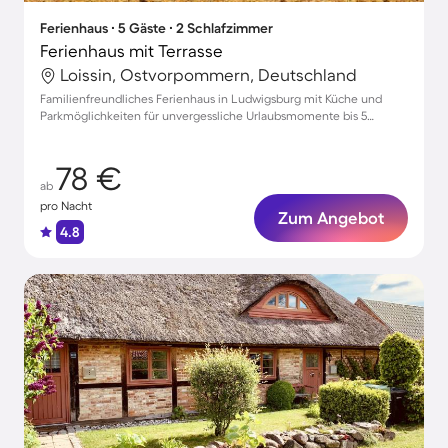
Ferienhaus ∙ 5 Gäste ∙ 2 Schlafzimmer
Ferienhaus mit Terrasse
Loissin, Ostvorpommern, Deutschland
Familienfreundliches Ferienhaus in Ludwigsburg mit Küche und
Parkmöglichkeiten für unvergessliche Urlaubsmomente bis 5
Personen
78 €
ab
pro Nacht
Zum Angebot
4.8