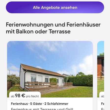
Alle Angebote ansehen
Ferienwohnungen und Ferienhäuser
mit Balkon oder Terrasse
98 €
1
ab
pro Nacht
ab
Ferienhaus ∙ 5 Gäste ∙ 2 Schlafzimmer
Ferie
Ferienhaus mit Terrasse und Grill