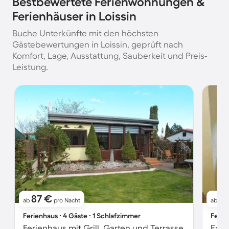
Bestbewertete Ferienwohnungen &
Ferienhäuser in Loissin
Buche Unterkünfte mit den höchsten
Gästebewertungen in Loissin, geprüft nach
Komfort, Lage, Ausstattung, Sauberkeit und Preis-
Leistung.
87 €
1
ab
pro Nacht
ab
Ferienhaus ∙ 4 Gäste ∙ 1 Schlafzimmer
Ferie
Ferienhaus mit Grill, Garten und Terrasse