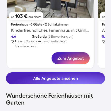
103 €
11
ab
pro Nacht
ab
Ferienhaus ∙ 6 Gäste ∙ 2 Schlafzimmer
Ferie
Kinderfreundliches Ferienhaus mit Grill, Terrasse und Garten | Haustiere sind willkommen
Apar
4.6
Großartig
(5 Bewertungen)
5.0
Loissin, Ostvorpommern, Deutschland
Loi
Haustier erlaubt
Hau
Zum Angebot
Alle Angebote ansehen
Wunderschöne Ferienhäuser mit
Garten