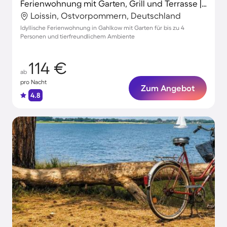
Ferienwohnung mit Garten, Grill und Terrasse | Neben dem Strand | Haustiere sind willkommen
Loissin, Ostvorpommern, Deutschland
Idyllische Ferienwohnung in Gahlkow mit Garten für bis zu 4
Personen und tierfreundlichem Ambiente
114 €
ab
pro Nacht
Zum Angebot
4.8