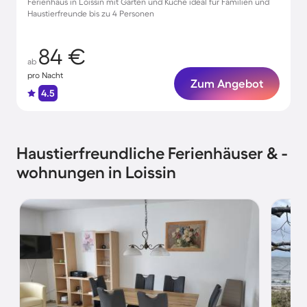
Ferienhaus in Loissin mit Garten und Küche ideal für Familien und
Haustierfreunde bis zu 4 Personen
84 €
ab
pro Nacht
Zum Angebot
4.5
Haustierfreundliche Ferienhäuser & -
wohnungen in Loissin