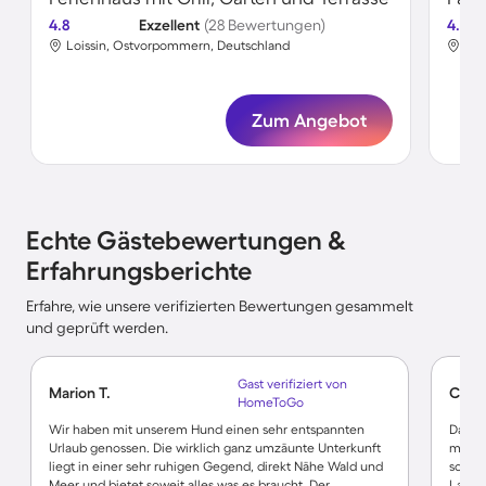
4.8
Exzellent
(28 Bewertungen)
4.8
Loissin, Ostvorpommern, Deutschland
Loi
Zum Angebot
Echte Gästebewertungen &
Erfahrungsberichte
Erfahre, wie unsere verifizierten Bewertungen gesammelt
und geprüft werden.
Gast verifiziert von
Marion T.
Corne
HomeToGo
Wir haben mit unserem Hund einen sehr entspannten
Das Hä
Urlaub genossen. Die wirklich ganz umzäunte Unterkunft
man br
liegt in einer sehr ruhigen Gegend, direkt Nähe Wald und
schön.
Meer und bietet soweit alles was es braucht. Der
Lage i