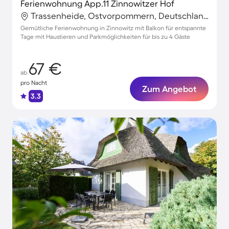
Ferienwohnung App.11 Zinnowitzer Hof
Trassenheide, Ostvorpommern, Deutschland
Gemütliche Ferienwohnung in Zinnowitz mit Balkon für entspannte
Tage mit Haustieren und Parkmöglichkeiten für bis zu 4 Gäste
67 €
ab
pro Nacht
Zum Angebot
3.3