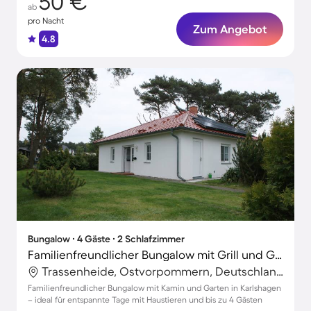
50 €
ab
pro Nacht
Zum Angebot
4.8
Bungalow ∙ 4 Gäste ∙ 2 Schlafzimmer
Familienfreundlicher Bungalow mit Grill und Garten | Panoramablick | Hunde erlaubt
Trassenheide, Ostvorpommern, Deutschland
Familienfreundlicher Bungalow mit Kamin und Garten in Karlshagen
– ideal für entspannte Tage mit Haustieren und bis zu 4 Gästen