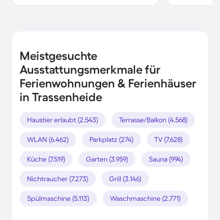
Meistgesuchte
Ausstattungsmerkmale für
Ferienwohnungen & Ferienhäuser
in Trassenheide
Haustier erlaubt (2.543)
Terrasse/Balkon (4.568)
WLAN (6.462)
Parkplatz (274)
TV (7.628)
Küche (7.519)
Garten (3.959)
Sauna (994)
Nichtraucher (7.273)
Grill (3.146)
Spülmaschine (5.113)
Waschmaschine (2.771)