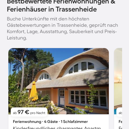
Bestbewertete Ferienwohnungen &
Ferienhäuser in Trassenheide
Buche Unterkünfte mit den höchsten
Gästebewertungen in Trassenheide, geprüft nach
Komfort, Lage, Ausstattung, Sauberkeit und Preis-
Leistung.
97 €
4
ab
pro Nacht
ab
Ferienwohnung ∙ 4 Gäste ∙ 1 Schlafzimmer
Ferie
Kinderfreundliches charmantes Apartment mit Grill, Terrasse und Garten | Strand in der Nähe
Feri