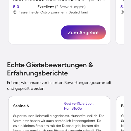
5.0
Exzellent
(2 Bewertungen)
5.0
Trassenheide, Ostvorpommern, Deutschland
Tra
Zum Angebot
Echte Gästebewertungen &
Erfahrungsberichte
Erfahre, wie unsere verifizierten Bewertungen gesammelt
und geprüft werden.
Gast verifiziert von
Sabine N.
Barb
HomeToGo
Super sauber, liebevoll eingerichtet. Hundefreundlich. Die
Gemütl
Vermieter haben wir auch persönlich kennengelernt. Da
Schne
es ein kleines Problem mit der Dusche gab, kamen die
klein
Vermieter persönlich und lösten dieses sehr schnell. Sie
koche