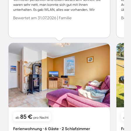
waren sehr nett, man konnte sich gut mit ihnen
Aufmer
unterhalten. Es gab WLAN, alles war vorhanden. Wir
überl
kommen sehr gerne wieder.
Gross 
Bewertet am 31.07.2026 | Familie
Bewer
mehr 
85 €
ab
pro Nacht
ab
Ferienwohnung ∙ 6 Gäste ∙ 2 Schlafzimmer
Ferie