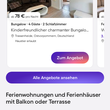
78 €
76
ab
pro Nacht
ab
Bungalow ∙ 4 Gäste ∙ 2 Schlafzimmer
Ferie
Kinderfreundlicher charmanter Bungalow mit Terrasse, Garten und Grill | Haustierfreundlich
Wohn
Trassenheide, Ostvorpommern, Deutschland
3.6
Tra
Haustier erlaubt
Hau
Zum Angebot
Alle Angebote ansehen
Ferienwohnungen und Ferienhäuser
mit Balkon oder Terrasse