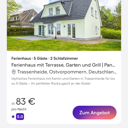
Ferienhaus ∙ 5 Gäste ∙ 2 Schlafzimmer
Ferienhaus mit Terrasse, Garten und Grill | Panoramablick
Trassenheide, Ostvorpommern, Deutschland
Idyllisches Ferienhaus mit Kamin und Garten in Trassenheide für bis
zu 5 Gäste – Ihr perfekter Rückzugsort an der Küste!
83 €
ab
pro Nacht
Zum Angebot
5.0