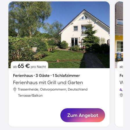
65 €
5
ab
pro Nacht
ab
Ferienhaus ∙ 3 Gäste ∙ 1 Schlafzimmer
Ferie
Ferienhaus mit Grill und Garten
Wohn
Trassenheide, Ostvorpommern, Deutschland
4.2
Tra
Terrasse/Balkon
Ter
Zum Angebot