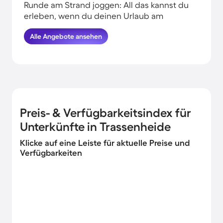
Runde am Strand joggen: All das kannst du
erleben, wenn du deinen Urlaub am
Wasser in Trassenheide verbringst.
Alle Angebote ansehen
HomeToGo hat für dich und deine Familie
die besten Angebote herausgesucht.
Buche hier die schönsten
Ferienwohnungen in der Nähe von der
Küste in Trassenheide und komme
garantiert erholt und munter wieder
nachhause.
Preis- & Verfügbarkeitsindex für
Unterkünfte in Trassenheide
Klicke auf eine Leiste für aktuelle Preise und
Verfügbarkeiten