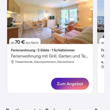
70 €
6
ab
pro Nacht
ab
Ferienwohnung ∙ 2 Gäste ∙ 1 Schlafzimmer
Ferie
Ferienwohnung mit Grill, Garten und Terrasse
Trassenheide, Ostvorpommern, Deutschland
4.6
Tra
Zum Angebot