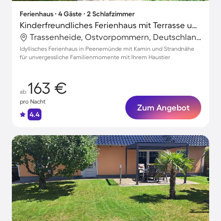
Ferienhaus ∙ 4 Gäste ∙ 2 Schlafzimmer
Kinderfreundliches Ferienhaus mit Terrasse und Grill | Neben dem Strand | Haustiere sind willkommen
Trassenheide, Ostvorpommern, Deutschland
Idyllisches Ferienhaus in Peenemünde mit Kamin und Strandnähe
für unvergessliche Familienmomente mit Ihrem Haustier
163 €
ab
pro Nacht
Zum Angebot
4.4