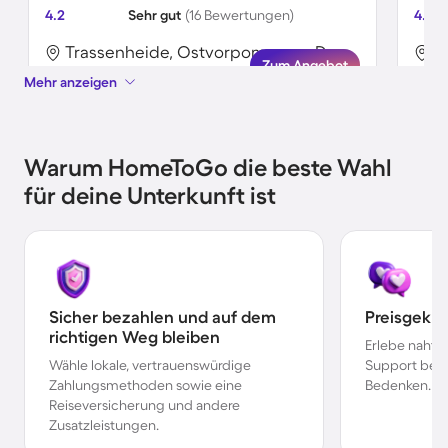
4.2
Sehr gut
(16 Bewertungen)
4.0
Trassenheide, Ostvorpommern, Deutschland
Zum Angebot
Mehr anzeigen
Warum HomeToGo die beste Wahl
für deine Unterkunft ist
Sicher bezahlen und auf dem
Preisgekr
richtigen Weg bleiben
Erlebe nahtl
Wähle lokale, vertrauenswürdige
Support bei 
Zahlungsmethoden sowie eine
Bedenken.
Reiseversicherung und andere
Zusatzleistungen.