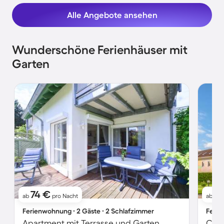
Alle Angebote ansehen
Wunderschöne Ferienhäuser mit
Garten
74 €
4
ab
pro Nacht
ab
Ferienwohnung ∙ 2 Gäste ∙ 2 Schlafzimmer
Ferie
Apartment mit Terrasse und Garten
Cha