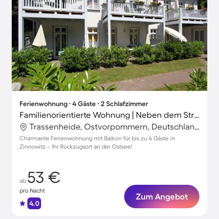
Ferienwohnung ∙ 4 Gäste ∙ 2 Schlafzimmer
Familienorientierte Wohnung | Neben dem Strand
Trassenheide, Ostvorpommern, Deutschland
Charmante Ferienwohnung mit Balkon für bis zu 4 Gäste in
Zinnowitz – Ihr Rückzugsort an der Ostsee!
53 €
ab
pro Nacht
Zum Angebot
4.0