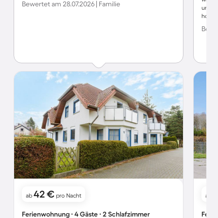
Bewertet am 28.07.2026 | Familie
unetrs
hohem
Bewer
42 €
ab
pro Nacht
ab
Ferienwohnung ∙ 4 Gäste ∙ 2 Schlafzimmer
Ferie