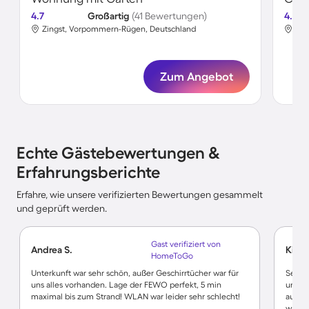
4.7
Großartig
(41 Bewertungen)
4.6
Zingst, Vorpommern-Rügen, Deutschland
Zin
Zum Angebot
Echte Gästebewertungen &
Erfahrungsberichte
Erfahre, wie unsere verifizierten Bewertungen gesammelt
und geprüft werden.
Gast verifiziert von
Andrea S.
Kirst
HomeToGo
Unterkunft war sehr schön, außer Geschirrtücher war für
Sehr 
uns alles vorhanden. Lage der FEWO perfekt, 5 min
uns (M
maximal bis zum Strand! WLAN war leider sehr schlecht!
außer 
wäre e