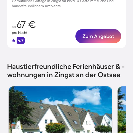
Gemütliches Cottage in Zingst für bis zu 4 Gäste mit Küche und
hundefreundlichem Ambiente
67 €
ab
pro Nacht
Zum Angebot
4.7
Haustierfreundliche Ferienhäuser & -
wohnungen in Zingst an der Ostsee