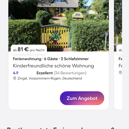
81 €
51
ab
pro Nacht
ab
Ferienwohnung ∙ 6 Gäste ∙ 3 Schlafzimmer
Ferie
Kinderfreundliche schöne Wohnung
Feri
4.9
Exzellent
(34 Bewertungen)
Zin
Zingst, Vorpommern-Rügen, Deutschland
Zum Angebot