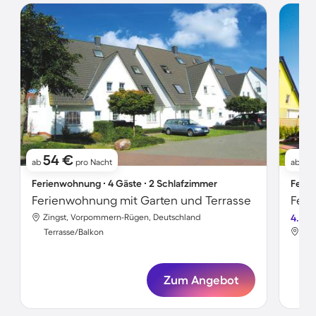
54 €
7
ab
pro Nacht
ab
Ferienwohnung ∙ 4 Gäste ∙ 2 Schlafzimmer
Ferie
Ferienwohnung mit Garten und Terrasse
Zingst, Vorpommern-Rügen, Deutschland
4.0
Zin
Terrasse/Balkon
Ter
Zum Angebot