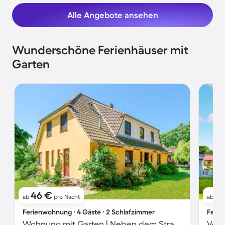
Alle Angebote ansehen
Wunderschöne Ferienhäuser mit
Garten
46 €
4
ab
pro Nacht
ab
Ferienwohnung ∙ 4 Gäste ∙ 2 Schlafzimmer
Ferie
Wohnung mit Garten | Neben dem Strand