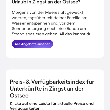
Urlaub in Zingst an der Ostsee?
Morgens von der Meeresluft geweckt
werden, tagsüber mit deiner Familie am
Wasser entspannen und vor dem
Sonnenuntergang noch eine Runde am
Strand spazieren gehen: All das kannst du
erleben, wenn du deinen Urlaub am
Alle Angebote ansehen
Wasser in Zingst an der Ostsee verbringst.
HomeToGo hat für dich die besten
Angebote herausgesucht. Finde und
buche hier die schönsten Ferienhäuser an
der Küste in Zingst an der Ostsee und
komme garantiert erholt und munter
wieder nachhause.
Preis- & Verfügbarkeitsindex für
Unterkünfte in Zingst an der
Ostsee
Klicke auf eine Leiste für aktuelle Preise und
Verfügbarkeiten