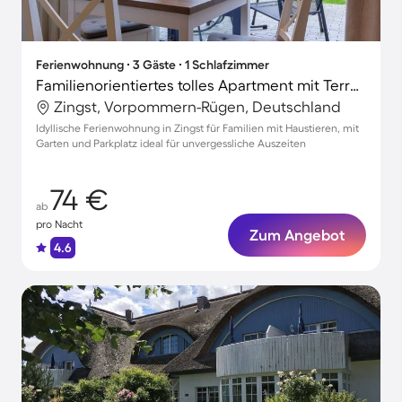
Ferienwohnung ∙ 3 Gäste ∙ 1 Schlafzimmer
Familienorientiertes tolles Apartment mit Terrasse und Garten | Nah am Strand | Haustiere erlaubt
Zingst, Vorpommern-Rügen, Deutschland
Idyllische Ferienwohnung in Zingst für Familien mit Haustieren, mit
Garten und Parkplatz ideal für unvergessliche Auszeiten
74 €
ab
pro Nacht
Zum Angebot
4.6