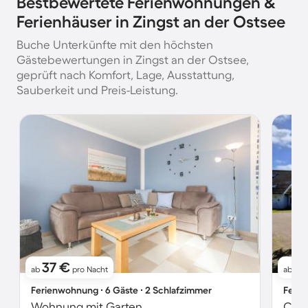
Bestbewertete Ferienwohnungen &
Ferienhäuser in Zingst an der Ostsee
Buche Unterkünfte mit den höchsten
Gästebewertungen in Zingst an der Ostsee,
geprüft nach Komfort, Lage, Ausstattung,
Sauberkeit und Preis-Leistung.
37 €
6
ab
pro Nacht
ab
Ferienwohnung ∙ 6 Gäste ∙ 2 Schlafzimmer
Ferie
Wohnung mit Garten