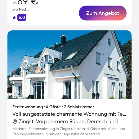
89 €
ab
pro Nacht
Zum Angebot
5.0
Ferienwohnung ∙ 4 Gäste ∙ 2 Schlafzimmer
Voll ausgestattete charmante Wohnung mit Terrasse
Zingst, Vorpommern-Rügen, Deutschland
Moderne Ferienwohnung in Zingst für bis zu 4 Gäste mit Küche und
Parkmöglichkeiten in ruhiger Lage nahe dem Strand