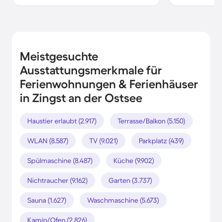
Meistgesuchte
Ausstattungsmerkmale für
Ferienwohnungen & Ferienhäuser
in Zingst an der Ostsee
Haustier erlaubt (2.917)
Terrasse/Balkon (5.150)
WLAN (8.587)
TV (9.021)
Parkplatz (439)
Spülmaschine (8.487)
Küche (9.902)
Nichtraucher (9.162)
Garten (3.737)
Sauna (1.627)
Waschmaschine (5.673)
Kamin/Ofen (2.826)