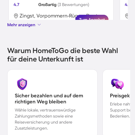
4.7
Großartig
(3 Bewertungen)
4.3
Zingst, Vorpommern-Rügen, Deutschland
Zum Angebot
Mehr anzeigen
Warum HomeToGo die beste Wahl
für deine Unterkunft ist
Sicher bezahlen und auf dem
Preisgekr
richtigen Weg bleiben
Erlebe nahtl
Wähle lokale, vertrauenswürdige
Support bei 
Zahlungsmethoden sowie eine
Bedenken.
Reiseversicherung und andere
Zusatzleistungen.