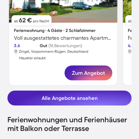
62 €
5
ab
pro Nacht
ab
Ferienwohnung ∙ 4 Gäste ∙ 2 Schlafzimmer
Ferie
Voll ausgestattetes charmantes Apartment | Nah am Strand | Haustiere erlaubt
3.6
Gut
(16 Bewertungen)
4.4
Zingst, Vorpommern-Rügen, Deutschland
Zin
Haustier erlaubt
Hau
Zum Angebot
Alle Angebote ansehen
Ferienwohnungen und Ferienhäuser
mit Balkon oder Terrasse