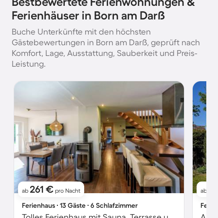
Bestbewertete Ferienwohnungen &
Ferienhäuser in Born am Darß
Buche Unterkünfte mit den höchsten
Gästebewertungen in Born am Darß, geprüft nach
Komfort, Lage, Ausstattung, Sauberkeit und Preis-
Leistung.
261 €
7
ab
pro Nacht
ab
Ferienhaus ∙ 13 Gäste ∙ 6 Schlafzimmer
Ferie
Tolles Ferienhaus mit Sauna, Terrasse und Garten | Haustierfreundlich
Apar