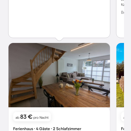
für un
Bewer
83 €
ab
pro Nacht
ab
Ferienhaus ∙ 4 Gäste ∙ 2 Schlafzimmer
Ferie