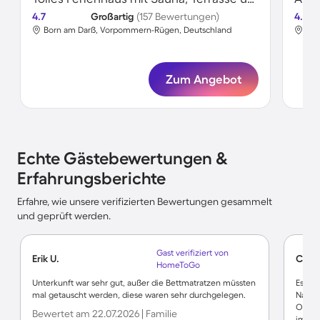
4.7
Großartig
(157 Bewertungen)
4.6
Born am Darß, Vorpommern-Rügen, Deutschland
Bor
Zum Angebot
Echte Gästebewertungen &
Erfahrungsberichte
Erfahre, wie unsere verifizierten Bewertungen gesammelt
und geprüft werden.
Gast verifiziert von
Erik U.
Chris
HomeToGo
Unterkunft war sehr gut, außer die Bettmatratzen müssten
Es war
mal getauscht werden, diese waren sehr durchgelegen.
Nachte
Ohne F
Bewertet am 22.07.2026 | Familie
immer 