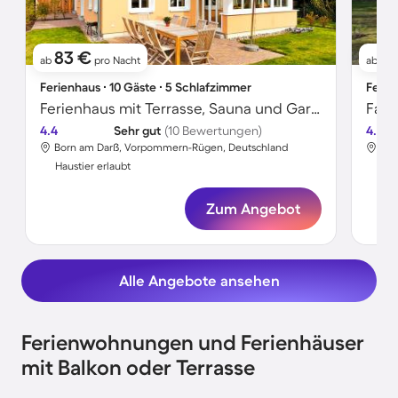
83 €
7
ab
pro Nacht
ab
Ferienhaus ∙ 10 Gäste ∙ 5 Schlafzimmer
Ferie
Ferienhaus mit Terrasse, Sauna und Garten
4.4
Sehr gut
(10 Bewertungen)
4.7
Born am Darß, Vorpommern-Rügen, Deutschland
Bor
Haustier erlaubt
Hau
Zum Angebot
Alle Angebote ansehen
Ferienwohnungen und Ferienhäuser
mit Balkon oder Terrasse