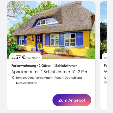
57 €
7
ab
pro Nacht
ab
Ferienwohnung ∙ 2 Gäste ∙ 1 Schlafzimmer
Ferie
Apartment mit 1 Schlafzimmer für 2 Personen
Born am Darß, Vorpommern-Rügen, Deutschland
5.0
Bor
Terrasse/Balkon
Ter
Zum Angebot