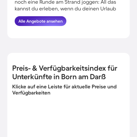
noch eine Runde am Strand joggen: All das
kannst du erleben, wenn du deinen Urlaub
in Strandnähe in Born am Darß verbringst.
Alle Angebote ansehen
HomeToGo hat für euch die besten
Angebote herausgesucht. Buche hier die
schönsten Ferienunterkünfte am Meer in
Born am Darß und komme garantiert erholt
und munter wieder nachhause.
Preis- & Verfügbarkeitsindex für
Unterkünfte in Born am Darß
Klicke auf eine Leiste für aktuelle Preise und
Verfügbarkeiten