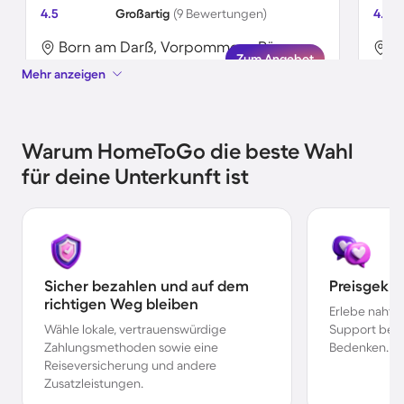
4.5
Großartig
(9 Bewertungen)
4.9
Born am Darß, Vorpommern-Rügen, Deutschland
Zum Angebot
Mehr anzeigen
Warum HomeToGo die beste Wahl
für deine Unterkunft ist
Sicher bezahlen und auf dem
Preisgekr
richtigen Weg bleiben
Erlebe nahtl
Wähle lokale, vertrauenswürdige
Support bei 
Zahlungsmethoden sowie eine
Bedenken.
Reiseversicherung und andere
Zusatzleistungen.