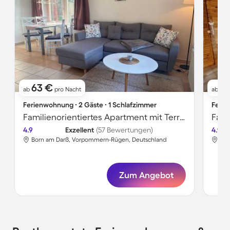
63 €
9
ab
pro Nacht
ab
Ferienwohnung ∙ 2 Gäste ∙ 1 Schlafzimmer
Ferie
Familienorientiertes Apartment mit Terrasse und Garten
4.9
Exzellent
(57 Bewertungen)
4.9
Born am Darß, Vorpommern-Rügen, Deutschland
Bor
Zum Angebot