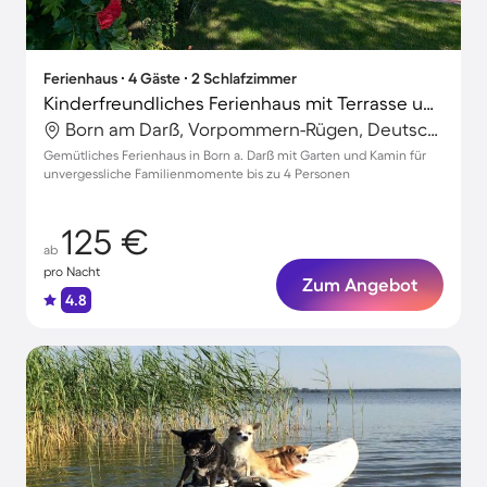
Ferienhaus ∙ 4 Gäste ∙ 2 Schlafzimmer
Kinderfreundliches Ferienhaus mit Terrasse und Garten | Gartenblick | Perfekt für die Arbeit von Zuhause
Born am Darß, Vorpommern-Rügen, Deutschland
Gemütliches Ferienhaus in Born a. Darß mit Garten und Kamin für
unvergessliche Familienmomente bis zu 4 Personen
125 €
ab
pro Nacht
Zum Angebot
4.8