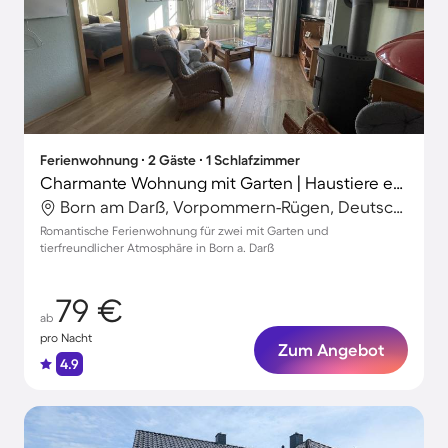
Ferienwohnung ∙ 2 Gäste ∙ 1 Schlafzimmer
Charmante Wohnung mit Garten | Haustiere erlaubt
Born am Darß, Vorpommern-Rügen, Deutschland
Romantische Ferienwohnung für zwei mit Garten und
tierfreundlicher Atmosphäre in Born a. Darß
79 €
ab
pro Nacht
Zum Angebot
4.9