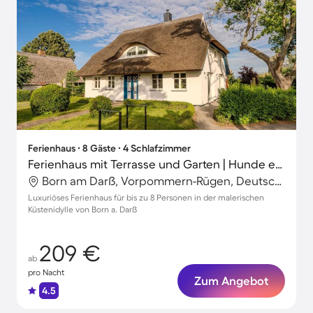
Ferienhaus ∙ 8 Gäste ∙ 4 Schlafzimmer
Ferienhaus mit Terrasse und Garten | Hunde erlaubt
Born am Darß, Vorpommern-Rügen, Deutschland
Luxuriöses Ferienhaus für bis zu 8 Personen in der malerischen
Küstenidylle von Born a. Darß
209 €
ab
pro Nacht
Zum Angebot
4.5