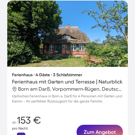
Ferienhaus ∙ 4 Gäste ∙ 3 Schlafzimmer
Ferienhaus mit Garten und Terrasse | Naturblick
Born am Darß, Vorpommern-Rügen, Deutschland
Idyllisches Ferienhaus in Born a. Darß für 4 Personen mit Garten und
Kamin – Ihr perfekter Rückzugsort für die ganze Familie
153 €
ab
pro Nacht
Zum Angebot