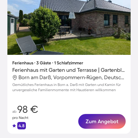
Ferienhaus ∙ 3 Gäste ∙ 1 Schlafzimmer
Ferienhaus mit Garten und Terrasse | Gartenblick
Born am Darß, Vorpommern-Rügen, Deutschland
Gemütliches Ferienhaus in Born a. Darß mit Garten und Kamin für
unvergessliche Familienmomente mit Haustieren willkommen
98 €
ab
pro Nacht
Zum Angebot
4.8