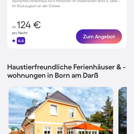
Idyllisches Ferienhaus für 6 Personen im malerischen Born a. Darß –
Ihr Rückzugsort an der Ostsee
124 €
ab
pro Nacht
Zum Angebot
4.6
Haustierfreundliche Ferienhäuser & -
wohnungen in Born am Darß