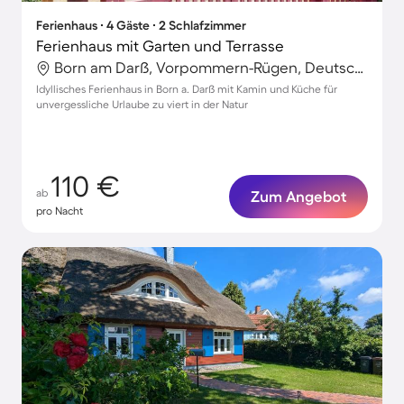
Ferienhaus ∙ 4 Gäste ∙ 2 Schlafzimmer
Ferienhaus mit Garten und Terrasse
Born am Darß, Vorpommern-Rügen, Deutschland
Idyllisches Ferienhaus in Born a. Darß mit Kamin und Küche für
unvergessliche Urlaube zu viert in der Natur
110 €
ab
Zum Angebot
pro Nacht