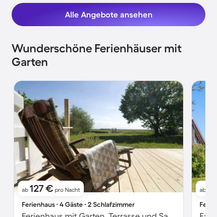
Alle Angebote ansehen
Wunderschöne Ferienhäuser mit
Garten
127 €
1
ab
pro Nacht
ab
Ferienhaus ∙ 4 Gäste ∙ 2 Schlafzimmer
Ferie
Ferienhaus mit Garten, Terrasse und Sauna