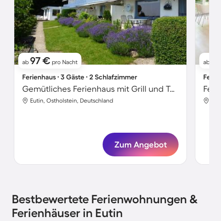
97 €
1
ab
pro Nacht
ab
Ferienhaus ∙ 3 Gäste ∙ 2 Schlafzimmer
Ferie
Gemütliches Ferienhaus mit Grill und Terrasse
Feri
Eutin, Ostholstein, Deutschland
Eut
Zum Angebot
Bestbewertete Ferienwohnungen &
Ferienhäuser in Eutin