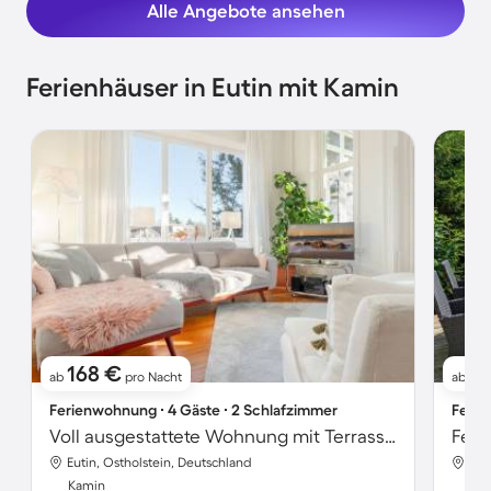
Alle Angebote ansehen
Ferienhäuser in Eutin mit Kamin
168 €
19
ab
pro Nacht
ab
Ferienwohnung ∙ 4 Gäste ∙ 2 Schlafzimmer
Ferie
Voll ausgestattete Wohnung mit Terrasse, Garten und Grill
Feri
Eutin, Ostholstein, Deutschland
Eut
Kamin
Ka