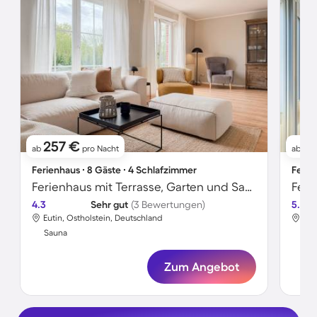
257 €
1
ab
pro Nacht
ab
Ferienhaus ∙ 8 Gäste ∙ 4 Schlafzimmer
Ferie
Ferienhaus mit Terrasse, Garten und Sauna
4.3
Sehr gut
(3 Bewertungen)
5.0
Eutin, Ostholstein, Deutschland
Eut
Sauna
Sa
Zum Angebot