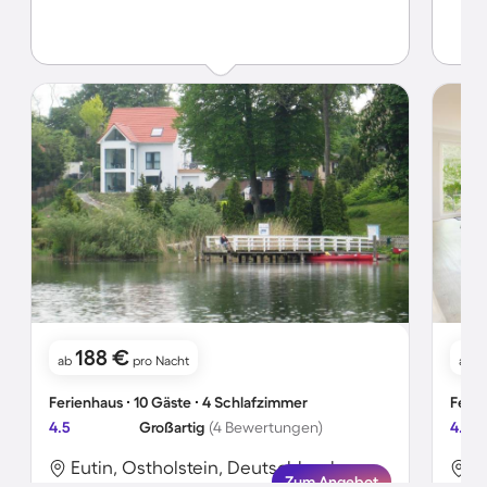
188 €
1
ab
pro Nacht
ab
Ferienhaus ∙ 10 Gäste ∙ 4 Schlafzimmer
Ferie
4.5
Großartig
(4 Bewertungen)
4.3
Eutin, Ostholstein, Deutschland
E
Zum Angebot