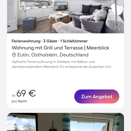
Ferienwohnung ∙ 3 Gäste ∙ 1 Schlafzimmer
Wohnung mit Grill und Terrasse | Meerblick
Eutin, Ostholstein, Deutschland
Idyllische Ferienwohnung in Sielbeck mit Balkon und
atemberaubendem Meerblick für entspannende Auszeiten mit
Ihrem Haustier
69 €
ab
Zum Angebot
pro Nacht