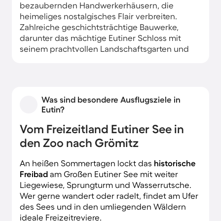
bezaubernden Handwerkerhäusern, die
heimeliges nostalgisches Flair verbreiten.
Zahlreiche geschichtsträchtige Bauwerke,
darunter das mächtige Eutiner Schloss mit
seinem prachtvollen Landschaftsgarten und
die romanische Michaeliskirche, laden zu
mußevollen Entdeckungen ein. Keine Wünsche
offen lassen die modernen Ferienhäuser und
Apartments rund um die Altstadt und am
Was sind besondere Ausflugsziele in
Kleinen Eutiner See.
Eutin?
Vom Freizeitland Eutiner See in
den Zoo nach Grömitz
An heißen Sommertagen lockt das
historische
Freibad
am Großen Eutiner See mit weiter
Liegewiese, Sprungturm und Wasserrutsche.
Wer gerne wandert oder radelt, findet am Ufer
des Sees und in den umliegenden Wäldern
ideale Freizeitreviere.