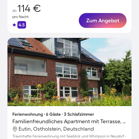
114 €
ab
pro Nacht
Zum Angebot
4.5
Ferienwohnung ∙ 6 Gäste ∙ 3 Schlafzimmer
Familienfreundliches Apartment mit Terrasse, Grill und Garten | Seeblick
Eutin, Ostholstein, Deutschland
Traumhafte Ferienwohnung mit Seeblick und Whirlpool in Neudorf -