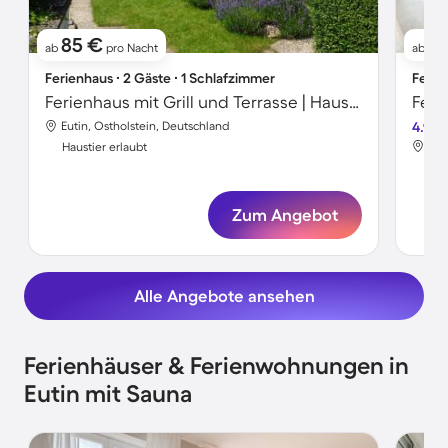
85 €
1
ab
pro Nacht
ab
Ferienhaus ∙ 2 Gäste ∙ 1 Schlafzimmer
Ferie
Ferienhaus mit Grill und Terrasse | Haustiere sind willkommen
Feri
Eutin, Ostholstein, Deutschland
4.9
Eut
Haustier erlaubt
Hau
Zum Angebot
Alle Angebote ansehen
Ferienhäuser & Ferienwohnungen in
Eutin mit Sauna