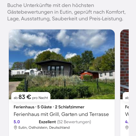
Buche Unterkünfte mit den höchsten
Gästebewertungen in Eutin, geprüft nach Komfort,
Lage, Ausstattung, Sauberkeit und Preis-Leistung.
83 €
10
ab
pro Nacht
ab
Ferienhaus ∙ 5 Gäste ∙ 2 Schlafzimmer
Ferie
Ferienhaus mit Grill, Garten und Terrasse
Wohn
5.0
Exzellent
(52 Bewertungen)
4.6
Eutin, Ostholstein, Deutschland
Eut