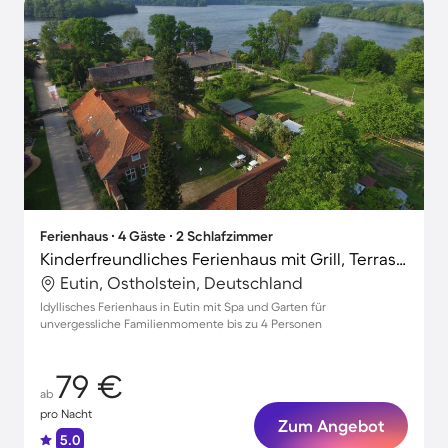
Ferienhaus ∙ 4 Gäste ∙ 2 Schlafzimmer
Kinderfreundliches Ferienhaus mit Grill, Terrasse und Garten | Stadtblick | Ideal für Homeoffice
Eutin, Ostholstein, Deutschland
Idyllisches Ferienhaus in Eutin mit Spa und Garten für
unvergessliche Familienmomente bis zu 4 Personen
79 €
ab
pro Nacht
Zum Angebot
5.0