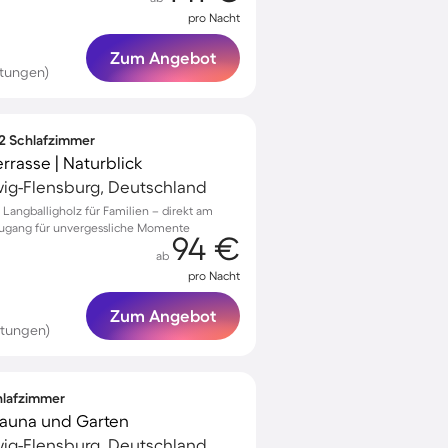
pro Nacht
Zum Angebot
tungen)
 2 Schlafzimmer
rasse | Naturblick
wig-Flensburg, Deutschland
Langballigholz für Familien – direkt am
zugang für unvergessliche Momente
94 €
ab
pro Nacht
Zum Angebot
rtungen)
chlafzimmer
 Sauna und Garten
wig-Flensburg, Deutschland