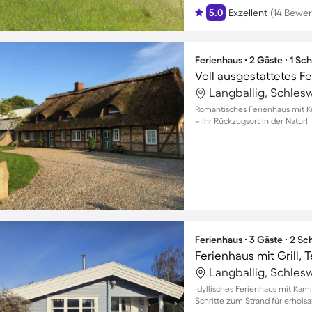
5.0
Exzellent
(14 Bewe
Ferienhaus ∙ 2 Gäste ∙ 1 Sc
Langballig, Schles
Romantisches Ferienhaus mit K
– Ihr Rückzugsort in der Natur!
Ferienhaus ∙ 3 Gäste ∙ 2 S
Langballig, Schles
Idyllisches Ferienhaus mit Kam
Schritte zum Strand für erhols