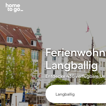
Ferienwohn
Langballig
Entdecke 430 verfügbare Unt