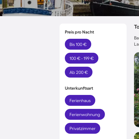
T
Preis pro Nacht
Ba
La
Bis 100 €
100 € - 199 €
Ab 200 €
Unterkunftsart
Ferienhaus
Ferienwohnung
Privatzimmer