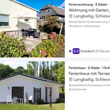
Ferienwohnung ∙ 2 Gäste ∙
Langballig, Schles
Romantische Ferienwohnung in
Haustieren willkommen
5.0
Exzellent
(57 Bewe
Ferienhaus ∙ 2 Gäste ∙ 1 Sc
Ferienhaus mit Terras
Langballig, Schles
Romantisches Ferienhaus mit Kü
Bockholmwik