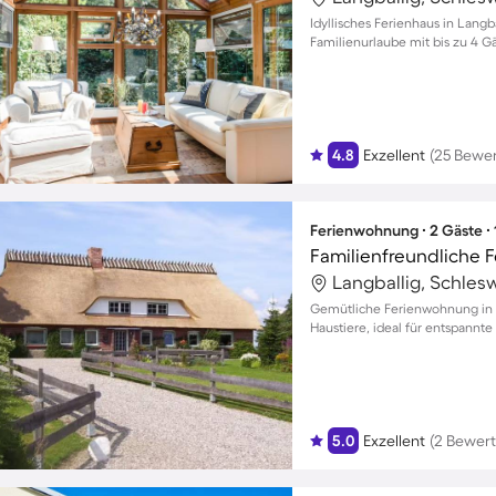
Idyllisches Ferienhaus in Lang
Familienurlaube mit bis zu 4 G
4.8
Exzellent
(25 Bewe
Ferienwohnung ∙ 2 Gäste ∙
Langballig, Schles
Gemütliche Ferienwohnung in D
Haustiere, ideal für entspannte
5.0
Exzellent
(2 Bewer