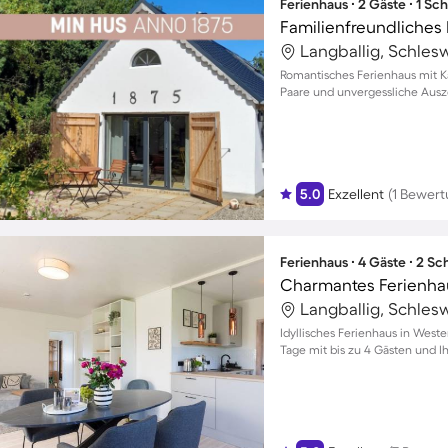
Ferienhaus ∙ 2 Gäste ∙ 1 Sc
Langballig, Schles
Romantisches Ferienhaus mit K
Paare und unvergessliche Ausz
5.0
Exzellent
(1 Bewert
Ferienhaus ∙ 4 Gäste ∙ 2 S
Charmantes Ferienhau
Langballig, Schles
Idyllisches Ferienhaus in West
Tage mit bis zu 4 Gästen und I