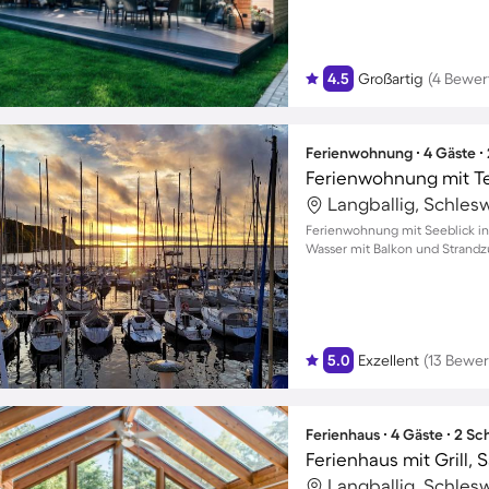
4.5
Großartig
(4 Bewer
Ferienwohnung ∙ 4 Gäste ∙
Ferienwohnung mit Ter
Langballig, Schles
Ferienwohnung mit Seeblick in 
Wasser mit Balkon und Strand
5.0
Exzellent
(13 Bewe
Ferienhaus ∙ 4 Gäste ∙ 2 S
Ferienhaus mit Grill,
Langballig, Schles