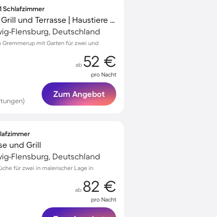
 1 Schlafzimmer
Wohnung mit Garten, Grill und Terrasse | Haustiere sind willkommen
wig-Flensburg, Deutschland
 Gremmerup mit Garten für zwei und
52 €
ab
pro Nacht
Zum Angebot
rtungen)
hlafzimmer
se und Grill
wig-Flensburg, Deutschland
che für zwei in malerischer Lage in
82 €
ab
pro Nacht