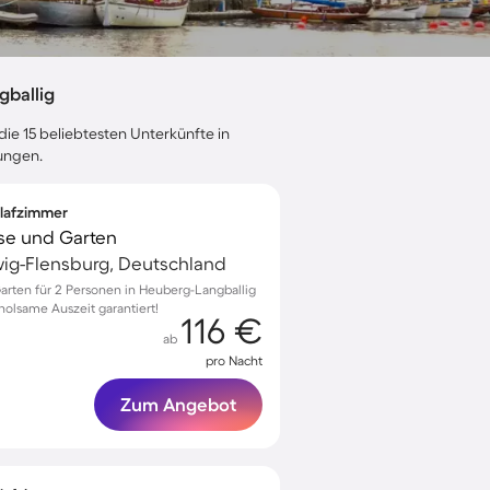
gballig
die 15 beliebtesten Unterkünfte in
tungen.
hlafzimmer
sse und Garten
wig-Flensburg, Deutschland
arten für 2 Personen in Heuberg-Langballig
olsame Auszeit garantiert!
116 €
ab
pro Nacht
Zum Angebot