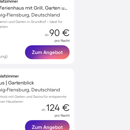
hlafzimmer
Familienfreundliches Ferienhaus mit Grill, Garten und Terrasse
wig-Flensburg, Deutschland
amin und Garten in Grundhof – Ideal für
eiten
90 €
ab
pro Nacht
Zum Angebot
ung)
chlafzimmer
s | Gartenblick
wig-Flensburg, Deutschland
erholz mit Garten und Sauna für entspannte
hren Haustieren
124 €
ab
pro Nacht
Zum Angebot