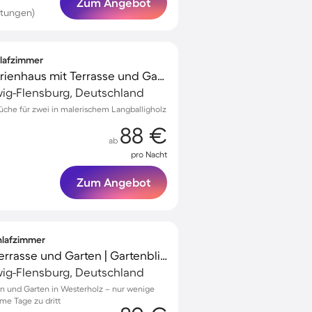
Zum Angebot
rtungen)
hlafzimmer
Voll ausgestattetes Ferienhaus mit Terrasse und Garten
wig-Flensburg, Deutschland
üche für zwei in malerischem Langballigholz
88 €
ab
pro Nacht
Zum Angebot
chlafzimmer
Ferienhaus mit Grill, Terrasse und Garten | Gartenblick
wig-Flensburg, Deutschland
in und Garten in Westerholz – nur wenige
ame Tage zu dritt