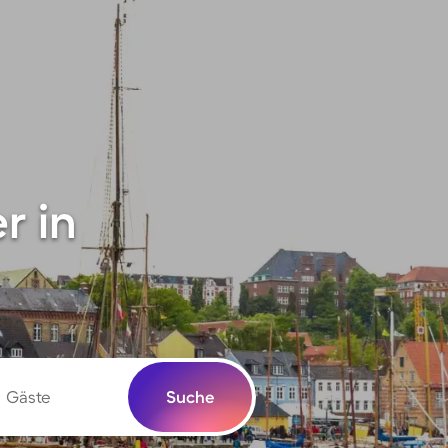
r in
Gäste
Suche