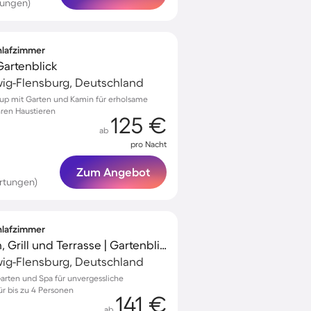
tungen)
chlafzimmer
 Gartenblick
wig-Flensburg, Deutschland
trup mit Garten und Kamin für erholsame
hren Haustieren
125 €
ab
pro Nacht
Zum Angebot
rtungen)
chlafzimmer
Ferienhaus mit Garten, Grill und Terrasse | Gartenblick
wig-Flensburg, Deutschland
arten und Spa für unvergessliche
r bis zu 4 Personen
141 €
ab