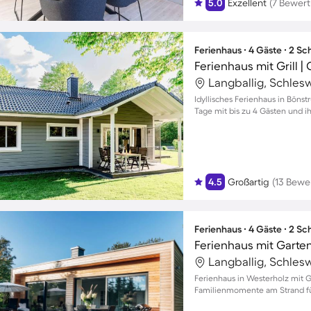
5.0
Exzellent
(7 Bewer
Ferienhaus ∙ 4 Gäste ∙ 2 S
Ferienhaus mit Grill |
Langballig, Schles
Idyllisches Ferienhaus in Böns
Tage mit bis zu 4 Gästen und i
4.5
Großartig
(13 Bewe
Ferienhaus ∙ 4 Gäste ∙ 2 S
Langballig, Schles
Ferienhaus in Westerholz mit G
Familienmomente am Strand fü