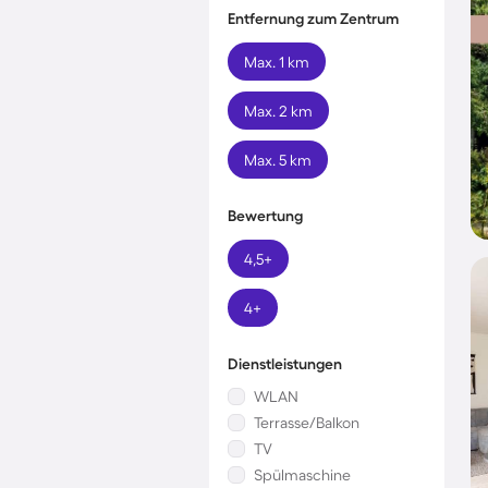
Entfernung zum Zentrum
Max. 1 km
Max. 2 km
Max. 5 km
Bewertung
4,5+
4+
Dienstleistungen
WLAN
Terrasse/Balkon
TV
Spülmaschine