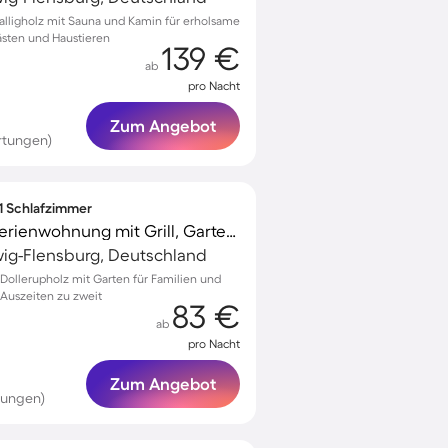
balligholz mit Sauna und Kamin für erholsame
ästen und Haustieren
139 €
ab
pro Nacht
Zum Angebot
rtungen)
 1 Schlafzimmer
Familienfreundliche Ferienwohnung mit Grill, Garten und Terrasse | Hunde erlaubt
wig-Flensburg, Deutschland
ollerupholz mit Garten für Familien und
 Auszeiten zu zweit
83 €
ab
pro Nacht
Zum Angebot
tungen)