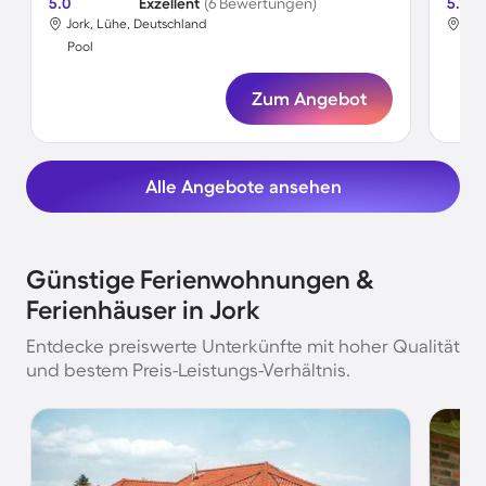
5.0
Exzellent
(6 Bewertungen)
5.0
Jork, Lühe, Deutschland
Jor
Pool
Poo
Zum Angebot
Alle Angebote ansehen
Günstige Ferienwohnungen &
Ferienhäuser in Jork
Entdecke preiswerte Unterkünfte mit hoher Qualität
und bestem Preis-Leistungs-Verhältnis.