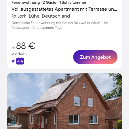
Ferienwohnung ∙ 2 Gäste ∙ 1 Schlafzimmer
Voll ausgestattetes Apartment mit Terrasse und Garten | Strand in der Nähe
Jork, Lühe, Deutschland
Gemütliche Ferienwohnung mit Garten für zwei in Wisch – Ihr
Rückzugsort für entspannte Tage!
88 €
ab
pro Nacht
Zum Angebot
4.4