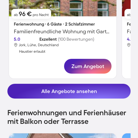
96 €
11
ab
pro Nacht
ab
Ferienwohnung ∙ 6 Gäste ∙ 2 Schlafzimmer
Ferie
Familienfreundliche Wohnung mit Garten | Naturblick | Haustierfreundlich
5.0
Exzellent
(100 Bewertungen)
4.8
Jork, Lühe, Deutschland
Jor
Haustier erlaubt
Hau
Zum Angebot
Alle Angebote ansehen
Ferienwohnungen und Ferienhäuser
mit Balkon oder Terrasse