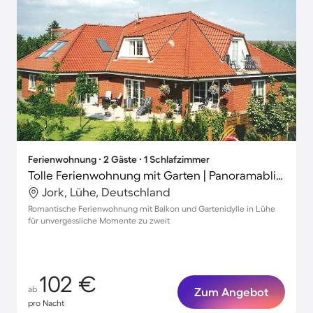
Ferienwohnung ∙ 2 Gäste ∙ 1 Schlafzimmer
Tolle Ferienwohnung mit Garten | Panoramablick
Jork, Lühe, Deutschland
Romantische Ferienwohnung mit Balkon und Gartenidylle in Lühe
für unvergessliche Momente zu zweit
102 €
ab
Zum Angebot
pro Nacht