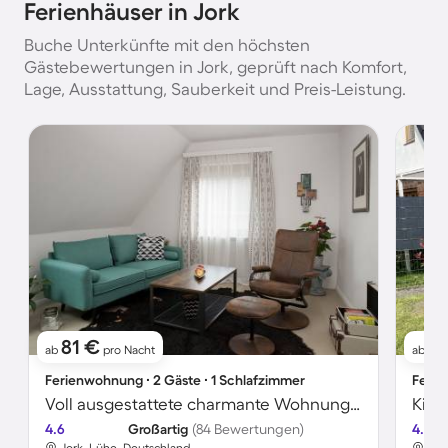
Ferienhäuser in Jork
Buche Unterkünfte mit den höchsten
Gästebewertungen in Jork, geprüft nach Komfort,
Lage, Ausstattung, Sauberkeit und Preis-Leistung.
81 €
11
ab
pro Nacht
ab
Ferienwohnung ∙ 2 Gäste ∙ 1 Schlafzimmer
Ferie
Voll ausgestattete charmante Wohnung mit Garten und Terrasse | Naturblick
4.6
Großartig
(84 Bewertungen)
4.8
Jork, Lühe, Deutschland
Jor