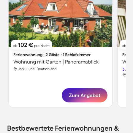
102 €
8
ab
pro Nacht
ab
Ferienwohnung ∙ 2 Gäste ∙ 1 Schlafzimmer
Ferie
Wohnung mit Garten | Panoramablick
Wohn
Jork, Lühe, Deutschland
3.0
Jor
Zum Angebot
Bestbewertete Ferienwohnungen &