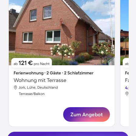
121 €
9
ab
pro Nacht
ab
Ferienwohnung ∙ 2 Gäste ∙ 2 Schlafzimmer
Ferie
Wohnung mit Terrasse
Fami
Jork, Lühe, Deutschland
4.9
Jor
Terrasse/Balkon
Ter
Zum Angebot