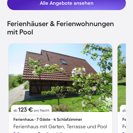
Alle Angebote ansehen
Ferienhäuser & Ferienwohnungen
mit Pool
123 €
7
ab
pro Nacht
ab
Ferienhaus ∙ 7 Gäste ∙ 4 Schlafzimmer
Ferie
Ferienhaus mit Garten, Terrasse und Pool
Feri