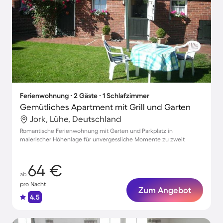
Ferienwohnung ∙ 2 Gäste ∙ 1 Schlafzimmer
Gemütliches Apartment mit Grill und Garten
Jork, Lühe, Deutschland
Romantische Ferienwohnung mit Garten und Parkplatz in
malerischer Höhenlage für unvergessliche Momente zu zweit
64 €
ab
pro Nacht
Zum Angebot
4.5