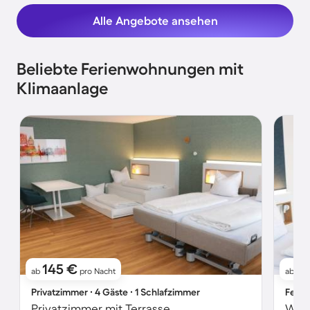
Alle Angebote ansehen
Beliebte Ferienwohnungen mit
Klimaanlage
145 €
1
ab
pro Nacht
ab
Privatzimmer ∙ 4 Gäste ∙ 1 Schlafzimmer
Ferie
Privatzimmer mit Terrasse