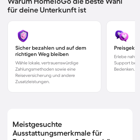
Warum HomeToGo die beste Wahl
für deine Unterkunft ist
Sicher bezahlen und auf dem
Preisgekr
richtigen Weg bleiben
Erlebe nahtl
Wähle lokale, vertrauenswürdige
Support bei 
Zahlungsmethoden sowie eine
Bedenken.
Reiseversicherung und andere
Zusatzleistungen.
Meistgesuchte
Ausstattungsmerkmale für