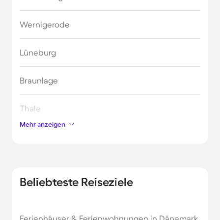
Wernigerode
Lüneburg
Braunlage
Thale
Mehr anzeigen
Diemelsee
Hameln
Beliebteste Reiseziele
Braunschweig
Ferienhäuser & Ferienwohnungen in Dänemark