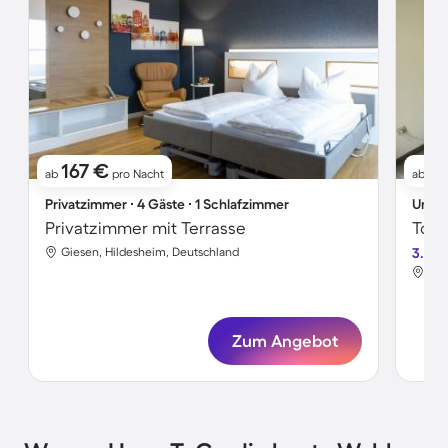
167 €
5
ab
pro Nacht
ab
Privatzimmer ∙ 4 Gäste ∙ 1 Schlafzimmer
Unter
Privatzimmer mit Terrasse
Toll
Giesen, Hildesheim, Deutschland
3.5
Gie
Zum Angebot