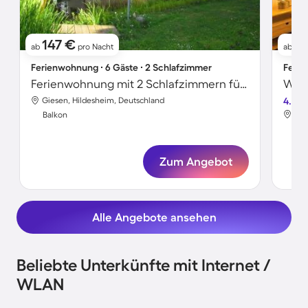
147 €
1
ab
pro Nacht
ab
Ferienwohnung ∙ 6 Gäste ∙ 2 Schlafzimmer
Ferie
Ferienwohnung mit 2 Schlafzimmern für 6 Personen
Wohn
Giesen, Hildesheim, Deutschland
4.5
Gie
Balkon
Bal
Zum Angebot
Alle Angebote ansehen
Beliebte Unterkünfte mit Internet /
WLAN