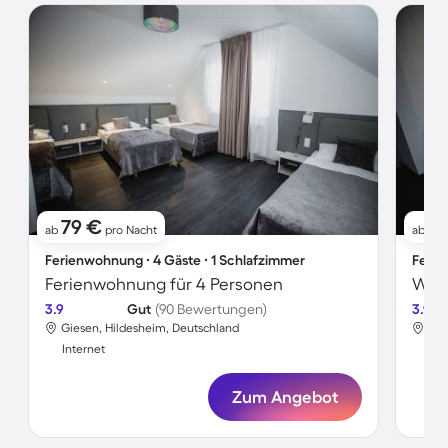
79 €
6
ab
pro Nacht
ab
Ferienwohnung ∙ 4 Gäste ∙ 1 Schlafzimmer
Ferie
Ferienwohnung für 4 Personen
3.9
Gut
(90 Bewertungen)
3.9
Giesen, Hildesheim, Deutschland
Gie
Internet
Int
Zum Angebot