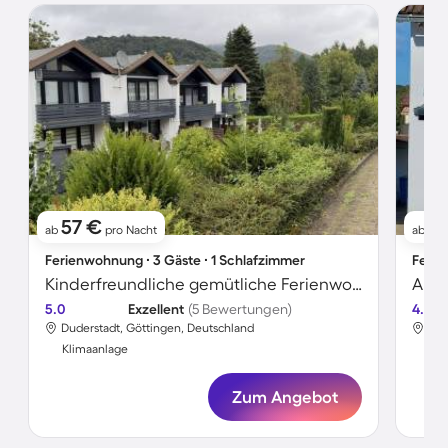
57 €
5
ab
pro Nacht
ab
Ferienwohnung ∙ 3 Gäste ∙ 1 Schlafzimmer
Ferie
Kinderfreundliche gemütliche Ferienwohnung | Bergblick
Apar
5.0
Exzellent
(5 Bewertungen)
4.8
Duderstadt, Göttingen, Deutschland
Dud
Klimaanlage
Kli
Zum Angebot