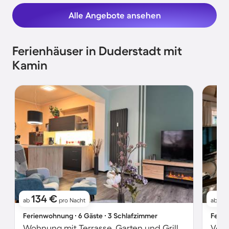
Alle Angebote ansehen
Ferienhäuser in Duderstadt mit
Kamin
134 €
9
ab
pro Nacht
ab
Ferienwohnung ∙ 6 Gäste ∙ 3 Schlafzimmer
Ferie
Wohnung mit Terrasse, Garten und Grill