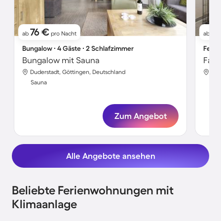
76 €
76
ab
pro Nacht
ab
Bungalow ∙ 4 Gäste ∙ 2 Schlafzimmer
Ferie
Bungalow mit Sauna
Duderstadt, Göttingen, Deutschland
Dud
Sauna
Sa
Zum Angebot
Alle Angebote ansehen
Beliebte Ferienwohnungen mit
Klimaanlage