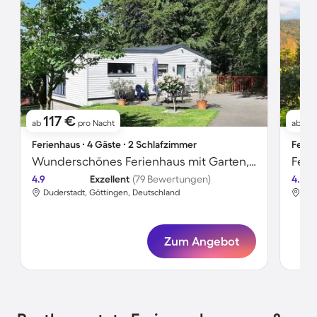
117 €
12
ab
pro Nacht
ab
Ferienhaus ∙ 4 Gäste ∙ 2 Schlafzimmer
Ferie
Wunderschönes Ferienhaus mit Garten, Terrasse und Grill | Haustiere erlaubt
4.9
Exzellent
(79 Bewertungen)
4.6
Duderstadt, Göttingen, Deutschland
Dud
Zum Angebot