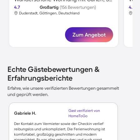
4.7
Großartig
(156 Bewertungen)
4.7
Duderstadt, Göttingen, Deutschland
Dud
Zum Angebot
Echte Gästebewertungen &
Erfahrungsberichte
Erfahre, wie unsere verifizierten Bewertungen gesammelt
und geprüft werden.
Gast verifiziert von
Gabriele H.
HomeToGo
Der Kontakt zum Vermieter sowie der Checkin verlief
reibungslos und unkompliziert. Die Ferienwohnung ist
komfortabel, großzügig geschnitten und modern
eingerichtet. Es war alles sehr sauber und auch sonst