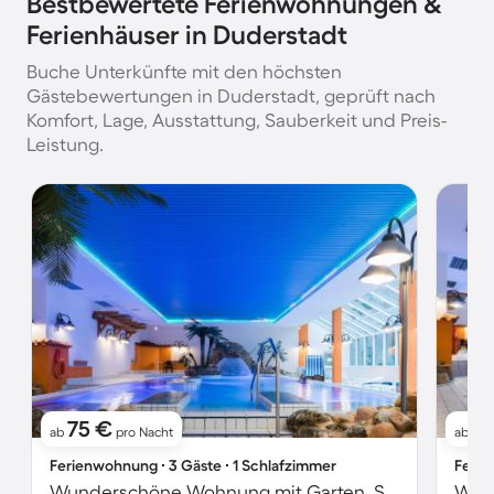
Bestbewertete Ferienwohnungen &
Ferienhäuser in Duderstadt
Buche Unterkünfte mit den höchsten
Gästebewertungen in Duderstadt, geprüft nach
Komfort, Lage, Ausstattung, Sauberkeit und Preis-
Leistung.
75 €
11
ab
pro Nacht
ab
Ferienwohnung ∙ 3 Gäste ∙ 1 Schlafzimmer
Ferie
Wunderschöne Wohnung mit Garten, Sauna und Pool | Haustierfreundlich