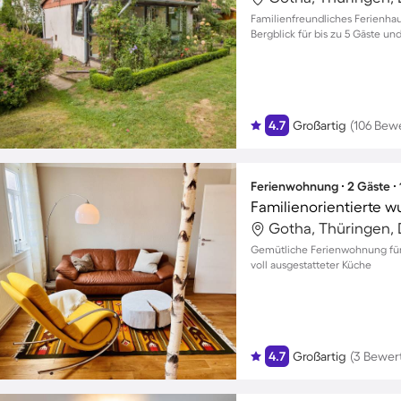
Familienfreundliches Ferienha
Bergblick für bis zu 5 Gäste u
4.7
Großartig
(106 Bew
Ferienwohnung ∙ 2 Gäste ∙
Gotha, Thüringen,
Gemütliche Ferienwohnung für 
voll ausgestatteter Küche
4.7
Großartig
(3 Bewer