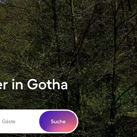
r in Gotha
Gäste
Suche