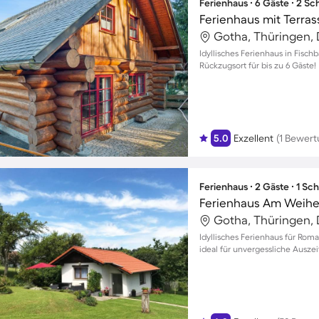
Ferienhaus ∙ 6 Gäste ∙ 2 S
Ferienhaus mit Terra
Gotha, Thüringen,
Idyllisches Ferienhaus in Fisch
Rückzugsort für bis zu 6 Gäste!
5.0
Exzellent
(1 Bewert
Ferienhaus ∙ 2 Gäste ∙ 1 Sc
Ferienhaus Am Weihe
Gotha, Thüringen,
Idyllisches Ferienhaus für Roma
ideal für unvergessliche Auszei