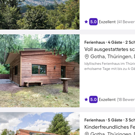
5.0
Exzellent
(41 Bewe
Ferienhaus ∙ 4 Gäste ∙ 2 S
Gotha, Thüringen,
Idyllisches Ferienhaus im Thür
erholsame Tage mit bis zu 4 G
5.0
Exzellent
(18 Bewe
Ferienhaus ∙ 5 Gäste ∙ 3 S
Gotha, Thüringen,