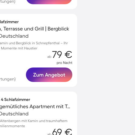
rtungen)
hlafzimmer
 Terrasse und Grill | Bergblick
 Deutschland
amin und Bergblick in Schnepfenthal – Ihr
e Momente mit Haustier
79 €
ab
pro Nacht
Zum Angebot
rtungen)
∙ 4 Schlafzimmer
Familienfreundliches gemütliches Apartment mit Terrasse, Grill und Garten | Seeblick
 Deutschland
 Altenbergen mit Kamin und traumhaftem
Familienmomente
69 €
ab