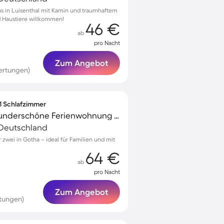
us in Luisenthal mit Kamin und traumhaftem
nd Haustiere willkommen!
46 €
ab
pro Nacht
Zum Angebot
ertungen)
 1 Schlafzimmer
Familienorientierte wunderschöne Ferienwohnung | Stadtblick
 Deutschland
zwei in Gotha – ideal für Familien und mit
64 €
ab
pro Nacht
Zum Angebot
tungen)