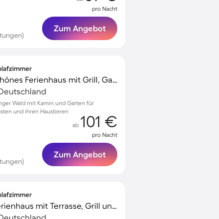
pro Nacht
Zum Angebot
rtungen)
chlafzimmer
Voll ausgestattetes schönes Ferienhaus mit Grill, Garten und Terrasse | Haustierfreundlich
 Deutschland
inger Wald mit Kamin und Garten für
ästen und ihren Haustieren
101 €
ab
pro Nacht
Zum Angebot
rtungen)
chlafzimmer
Kinderfreundliches Ferienhaus mit Terrasse, Grill und Garten | Naturblick | Haustierfreundlich
 Deutschland