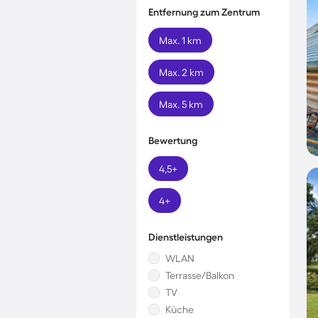
Entfernung zum Zentrum
Max. 1 km
Max. 2 km
Max. 5 km
Bewertung
4,5+
4+
Dienstleistungen
WLAN
Terrasse/Balkon
TV
Küche