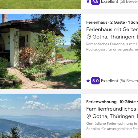
4.8
Exzellent
(58 Bewe
Ferienhaus ∙ 2 Gäste ∙ 1 Sc
Ferienhaus mit Garten,
Gotha, Thüringen,
Romantisches Ferienhaus mit K
Rückzugsort für unvergesslich
5.0
Exzellent
(54 Bewe
Ferienwohnung ∙ 10 Gäste 
Gotha, Thüringen,
Gemütliche Ferienwohnung in
Seeblick für unvergessliche 