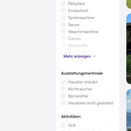
Parkplatz
Kinderbett
Spülmaschine
Sauna
Waschmaschine
Garten
Mikrowelle
Kamin/Ofen
Mehr anzeigen
Klimaanlage
Ausstattungsmerkmale
Haustier erlaubt
Nichtraucher
Barrierefrei
Haustiere nicht gestattet
Aktivitäten
Grill