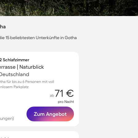
tha
die 15 beliebtesten Unterkünfte in Gotha
 2 Schlafzimmer
rasse | Naturblick
 Deutschland
a für bis zu 6 Personen mit voll
enlosem Parkplatz
71 €
ab
pro Nacht
Zum Angebot
tungen)