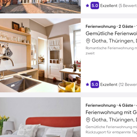
5.0
Exzellent
(5 Bewer
Ferienwohnung ∙ 2 Gäste ∙
Gemütliche Ferienwo
Gotha, Thüringen,
Romantische Ferienwohnung mi
zweit
5.0
Exzellent
(12 Bewe
Ferienwohnung ∙ 4 Gäste ∙
Ferienwohnung mit Gar
Gotha, Thüringen,
Gemütliche Ferienwohnung mit G
Rückzugsort für entspannte Ta