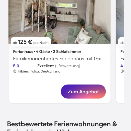
125 €
6
ab
pro Nacht
ab
Ferienhaus ∙ 4 Gäste ∙ 2 Schlafzimmer
Ferie
Familienorientiertes Ferienhaus mit Garten, Grill und Terrasse | Gartenblick
5.0
Exzellent
(1 Bewertung)
4.9
Hilders, Fulda, Deutschland
Hil
Zum Angebot
Bestbewertete Ferienwohnungen &