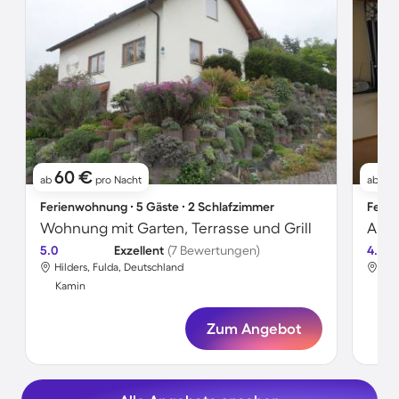
60 €
9
ab
pro Nacht
ab
Ferienwohnung ∙ 5 Gäste ∙ 2 Schlafzimmer
Ferie
Wohnung mit Garten, Terrasse und Grill
Apar
5.0
Exzellent
(7 Bewertungen)
4.0
Hilders, Fulda, Deutschland
Hil
Kamin
Ka
Zum Angebot