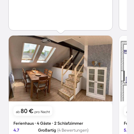
80 €
ab
pro Nacht
ab
Ferienhaus ∙ 4 Gäste ∙ 2 Schlafzimmer
Ferie
4.7
Großartig
(4 Bewertungen)
5.0