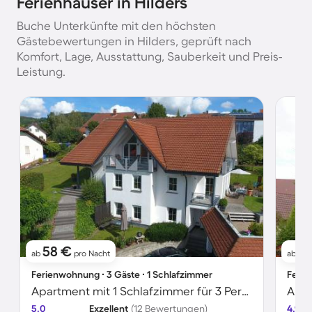
Ferienhäuser in Hilders
Buche Unterkünfte mit den höchsten
Gästebewertungen in Hilders, geprüft nach
Komfort, Lage, Ausstattung, Sauberkeit und Preis-
Leistung.
58 €
5
ab
pro Nacht
ab
Ferienwohnung ∙ 3 Gäste ∙ 1 Schlafzimmer
Ferie
Apartment mit 1 Schlafzimmer für 3 Personen
5.0
Exzellent
(12 Bewertungen)
4.9