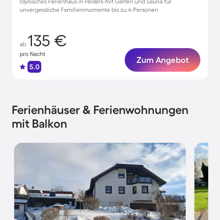
Idyllisches Ferienhaus in Hilders mit Garten und Sauna für
unvergessliche Familienmomente bis zu 4 Personen
135 €
ab
pro Nacht
Zum Angebot
5.0
Ferienhäuser & Ferienwohnungen
mit Balkon