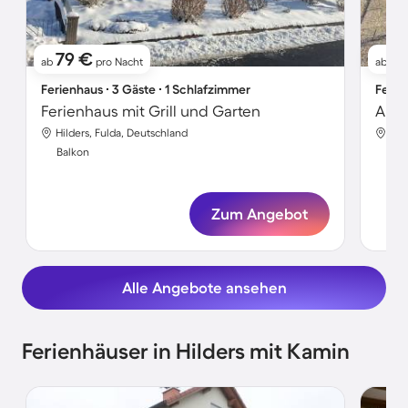
79 €
7
ab
pro Nacht
ab
Ferienhaus ∙ 3 Gäste ∙ 1 Schlafzimmer
Ferie
Ferienhaus mit Grill und Garten
Hilders, Fulda, Deutschland
Hil
Balkon
Bal
Zum Angebot
Alle Angebote ansehen
Ferienhäuser in Hilders mit Kamin