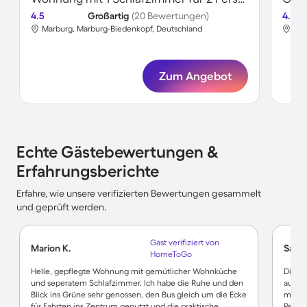
4.5
Großartig
(20 Bewertungen)
4.6
Marburg, Marburg-Biedenkopf, Deutschland
Mar
Zum Angebot
Echte Gästebewertungen &
Erfahrungsberichte
Erfahre, wie unsere verifizierten Bewertungen gesammelt
und geprüft werden.
Gast verifiziert von
Marion K.
Sabin
HomeToGo
Helle, gepflegte Wohnung mit gemütlicher Wohnküche
Die W
und seperatem Schlafzimmer. Ich habe die Ruhe und den
ausges
Blick ins Grüne sehr genossen, den Bus gleich um die Ecke
mit vi
für Fahrten ins Zentrum genutzt und die praktische
Restau