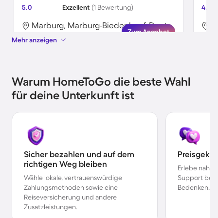
5.0
Exzellent
(1 Bewertung)
4.0
Marburg, Marburg-Biedenkopf, Deutschland
Zum Angebot
Mehr anzeigen
Warum HomeToGo die beste Wahl
für deine Unterkunft ist
Sicher bezahlen und auf dem
Preisgekr
richtigen Weg bleiben
Erlebe nahtl
Wähle lokale, vertrauenswürdige
Support bei 
Zahlungsmethoden sowie eine
Bedenken.
Reiseversicherung und andere
Zusatzleistungen.