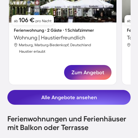
106 €
10
ab
pro Nacht
ab
Ferienwohnung ∙ 2 Gäste ∙ 1 Schlafzimmer
Ferie
Wohnung | Haustierfreundlich
Toll
Marburg, Marburg-Biedenkopf, Deutschland
Mar
Haustier erlaubt
Hau
Zum Angebot
Alle Angebote ansehen
Ferienwohnungen und Ferienhäuser
mit Balkon oder Terrasse