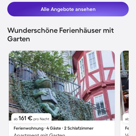
Alle Angebote ansehen
Wunderschöne Ferienhäuser mit
Garten
161 €
17
ab
pro Nacht
ab
Ferienwohnung ∙ 4 Gäste ∙ 2 Schlafzimmer
Ferie
Apartment mit Garten