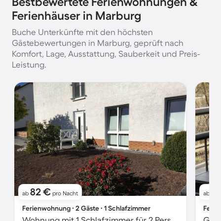
Bestbewertete Ferienwohnungen &
Ferienhäuser in Marburg
Buche Unterkünfte mit den höchsten
Gästebewertungen in Marburg, geprüft nach
Komfort, Lage, Ausstattung, Sauberkeit und Preis-
Leistung.
82 €
11
ab
pro Nacht
ab
Ferienwohnung ∙ 2 Gäste ∙ 1 Schlafzimmer
Ferie
Wohnung mit 1 Schlafzimmer für 2 Personen