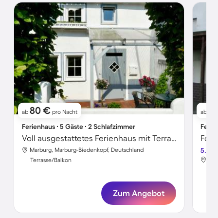
80 €
7
ab
pro Nacht
ab
Ferienhaus ∙ 5 Gäste ∙ 2 Schlafzimmer
Ferie
Voll ausgestattetes Ferienhaus mit Terrasse | Perfekt für die Arbeit von Zuhause
Feri
Marburg, Marburg-Biedenkopf, Deutschland
5.0
Mar
Terrasse/Balkon
Ter
Zum Angebot