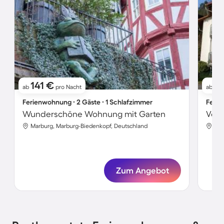
141 €
1
ab
pro Nacht
ab
Ferienwohnung ∙ 2 Gäste ∙ 1 Schlafzimmer
Ferie
Wunderschöne Wohnung mit Garten
Marburg, Marburg-Biedenkopf, Deutschland
Mar
Zum Angebot