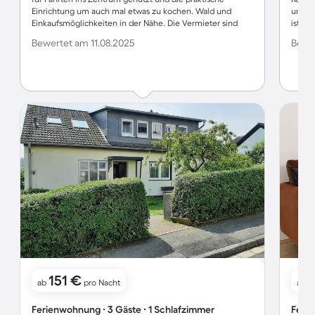
Einrichtung um auch mal etwas zu kochen. Wald und
um die
Einkaufsmöglichkeiten in der Nähe. Die Vermieter sind
ist ha
freundlich und ruhig.
schnel
Bewertet am 11.08.2025
Bewer
reibu
Schlüs
ist). 
umgehe
große 
Abstel
Müllco
Wohnun
Umgeb
151 €
1
ab
pro Nacht
ab
Ferienwohnung ∙ 3 Gäste ∙ 1 Schlafzimmer
Ferie