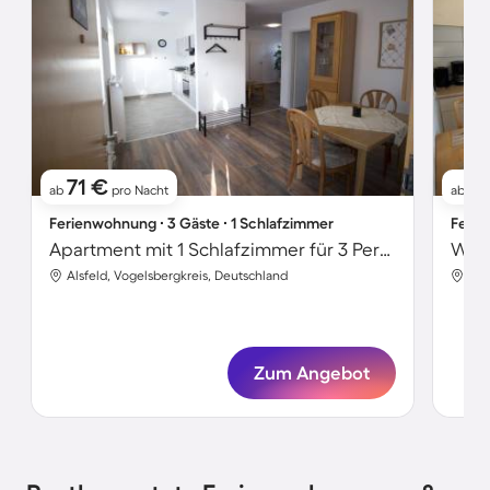
71 €
8
ab
pro Nacht
ab
Ferienwohnung ∙ 3 Gäste ∙ 1 Schlafzimmer
Ferie
Apartment mit 1 Schlafzimmer für 3 Personen
Alsfeld, Vogelsbergkreis, Deutschland
Als
Zum Angebot