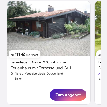
111 €
91
ab
pro Nacht
ab
Ferienhaus ∙ 5 Gäste ∙ 2 Schlafzimmer
Ferie
Ferienhaus mit Terrasse und Grill
Feri
Alsfeld, Vogelsbergkreis, Deutschland
3.2
Als
Balkon
Bal
Zum Angebot