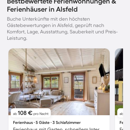
Bestbewertete Ferienwohnungen &
Ferienhäuser in Alsfeld
Buche Unterkünfte mit den höchsten
Gästebewertungen in Alsfeld, geprüft nach
Komfort, Lage, Ausstattung, Sauberkeit und Preis-
Leistung.
108 €
13
ab
pro Nacht
ab
Ferienhaus ∙ 5 Gäste ∙ 3 Schlafzimmer
Ferie
Ferienhaus mit Garten, schnellem Internet und Terrasse | Gartenblick | Perfekt für die Arbeit von Zuhause