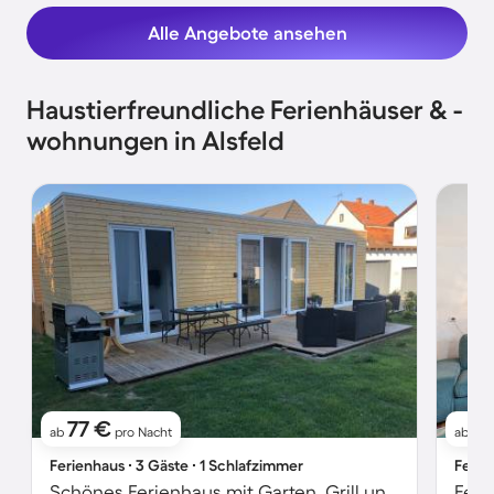
Alle Angebote ansehen
Haustierfreundliche Ferienhäuser & -
wohnungen in Alsfeld
77 €
9
ab
pro Nacht
ab
Ferienhaus ∙ 3 Gäste ∙ 1 Schlafzimmer
Ferie
Schönes Ferienhaus mit Garten, Grill und Terrasse | Haustiere erlaubt