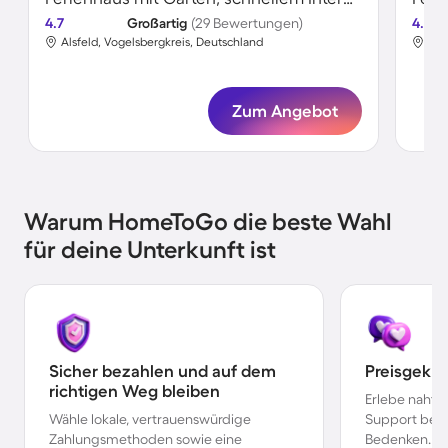
4.7
Großartig
(29 Bewertungen)
4.8
Alsfeld, Vogelsbergkreis, Deutschland
Als
Zum Angebot
Warum HomeToGo die beste Wahl
für deine Unterkunft ist
Sicher bezahlen und auf dem
Preisgekr
richtigen Weg bleiben
Erlebe nahtl
Wähle lokale, vertrauenswürdige
Support bei 
Zahlungsmethoden sowie eine
Bedenken.