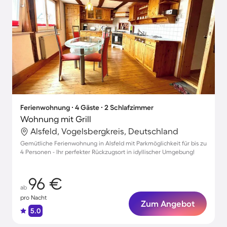
Ferienwohnung ∙ 4 Gäste ∙ 2 Schlafzimmer
Wohnung mit Grill
Alsfeld, Vogelsbergkreis, Deutschland
Gemütliche Ferienwohnung in Alsfeld mit Parkmöglichkeit für bis zu
4 Personen - Ihr perfekter Rückzugsort in idyllischer Umgebung!
96 €
ab
pro Nacht
Zum Angebot
5.0