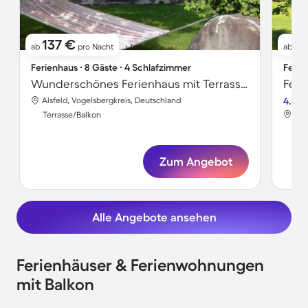
137 €
14
ab
pro Nacht
ab
Ferienhaus ∙ 8 Gäste ∙ 4 Schlafzimmer
Ferie
Wunderschönes Ferienhaus mit Terrasse, Grill und Garten
Feri
Alsfeld, Vogelsbergkreis, Deutschland
4.3
Als
Terrasse/Balkon
Ter
Zum Angebot
Alle Angebote ansehen
Ferienhäuser & Ferienwohnungen
mit Balkon