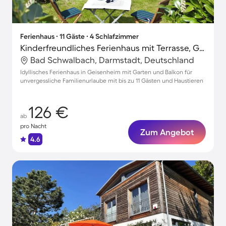
Ferienhaus ∙ 11 Gäste ∙ 4 Schlafzimmer
Kinderfreundliches Ferienhaus mit Terrasse, Garten und Grill | Haustiere erlaubt
Bad Schwalbach, Darmstadt, Deutschland
Idyllisches Ferienhaus in Geisenheim mit Garten und Balkon für
unvergessliche Familienurlaube mit bis zu 11 Gästen und Haustieren
126 €
ab
pro Nacht
Zum Angebot
4.6