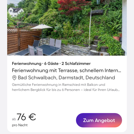
Ferienwohnung ∙ 6 Gäste ∙ 2 Schlafzimmer
Ferienwohnung mit Terrasse, schnellem Internet und Garten | Gartenblick
Bad Schwalbach, Darmstadt, Deutschland
Gemütliche Ferienwohnung in Ramschied mit Balkon und
herrlichem Bergblick für bis zu 6 Personen – ideal für Ihren Urlaub
mit Hund!
76 €
ab
Zum Angebot
pro Nacht