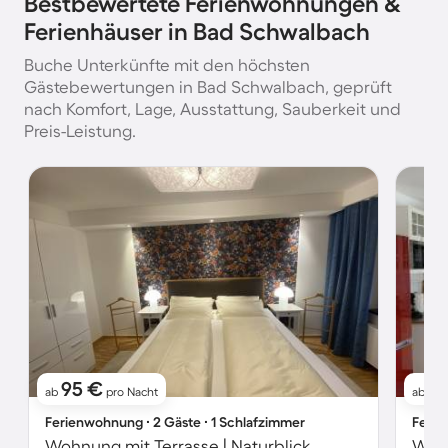
Bestbewertete Ferienwohnungen &
Ferienhäuser in Bad Schwalbach
Buche Unterkünfte mit den höchsten
Gästebewertungen in Bad Schwalbach, geprüft
nach Komfort, Lage, Ausstattung, Sauberkeit und
Preis-Leistung.
95 €
7
ab
pro Nacht
ab
Ferienwohnung ∙ 2 Gäste ∙ 1 Schlafzimmer
Ferie
Wohnung mit Terrasse | Naturblick
Wohn