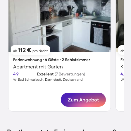
112 €
6
ab
pro Nacht
ab
Ferienwohnung ∙ 4 Gäste ∙ 2 Schlafzimmer
Ferie
Apartment mit Garten
4.9
Exzellent
(7 Bewertungen)
4.9
Bad Schwalbach, Darmstadt, Deutschland
Bad
Zum Angebot