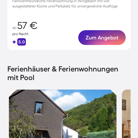
Familienfreundliche Ferienwohnung in Wingsbach mit voll
ausgestatteter Küche und Parkplatz für unvergessliche Ausflüge
57 €
ab
pro Nacht
Zum Angebot
5.0
Ferienhäuser & Ferienwohnungen
mit Pool