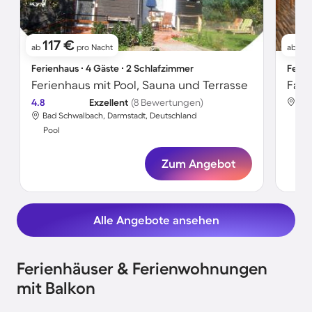
117 €
3
ab
pro Nacht
ab
Ferienhaus ∙ 4 Gäste ∙ 2 Schlafzimmer
Ferie
Ferienhaus mit Pool, Sauna und Terrasse
4.8
Exzellent
(8 Bewertungen)
Bad
Bad Schwalbach, Darmstadt, Deutschland
Poo
Pool
Zum Angebot
Alle Angebote ansehen
Ferienhäuser & Ferienwohnungen
mit Balkon