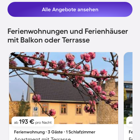
Alle Angebote ansehen
Ferienwohnungen und Ferienhäuser
mit Balkon oder Terrasse
193 €
1
ab
pro Nacht
ab
Ferienwohnung ∙ 3 Gäste ∙ 1 Schlafzimmer
Ferie
Apartment mit Terrasse
Feri