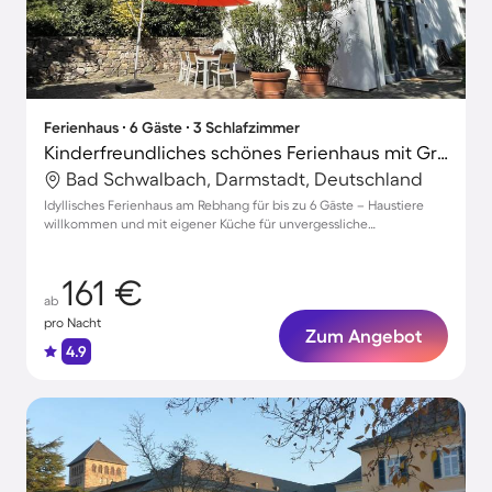
Ferienhaus ∙ 6 Gäste ∙ 3 Schlafzimmer
Kinderfreundliches schönes Ferienhaus mit Grill | Haustiere sind willkommen
Bad Schwalbach, Darmstadt, Deutschland
Idyllisches Ferienhaus am Rebhang für bis zu 6 Gäste – Haustiere
willkommen und mit eigener Küche für unvergessliche
Urlaubsmomente!
161 €
ab
pro Nacht
Zum Angebot
4.9