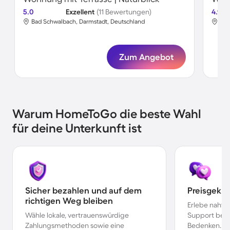
5.0
Exzellent
(11 Bewertungen)
4.9
Bad Schwalbach, Darmstadt, Deutschland
Bad
Zum Angebot
Warum HomeToGo die beste Wahl
für deine Unterkunft ist
Sicher bezahlen und auf dem
Preisgekr
richtigen Weg bleiben
Erlebe nahtl
Wähle lokale, vertrauenswürdige
Support bei 
Zahlungsmethoden sowie eine
Bedenken.