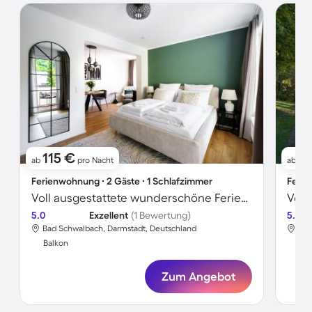
115 €
5
ab
pro Nacht
ab
Ferienwohnung ∙ 2 Gäste ∙ 1 Schlafzimmer
Ferie
Voll ausgestattete wunderschöne Ferienwohnung
Voll
5.0
Exzellent
(1 Bewertung)
5.0
Bad Schwalbach, Darmstadt, Deutschland
Bad
Balkon
Bal
Zum Angebot