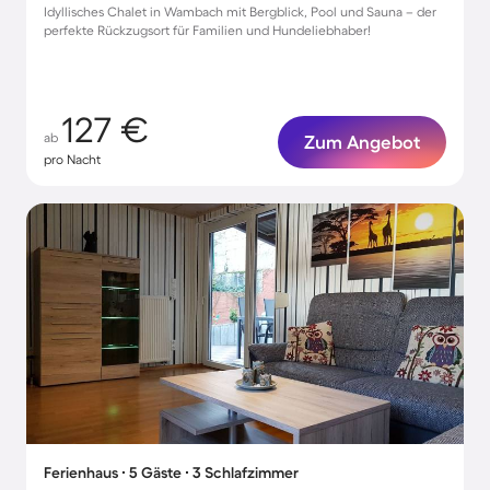
Idyllisches Chalet in Wambach mit Bergblick, Pool und Sauna – der
perfekte Rückzugsort für Familien und Hundeliebhaber!
127 €
ab
Zum Angebot
pro Nacht
Ferienhaus ∙ 5 Gäste ∙ 3 Schlafzimmer