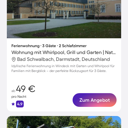
Ferienwohnung ∙ 3 Gäste ∙ 2 Schlafzimmer
Wohnung mit Whirlpool, Grill und Garten | Naturblick
Bad Schwalbach, Darmstadt, Deutschland
Idyllische Ferienwohnung in Windeck mit Garten und Whirlpool für
Familien mit Bergblick – der perfekte Rückzugsort für 3 Gäste.
49 €
ab
pro Nacht
Zum Angebot
4.9