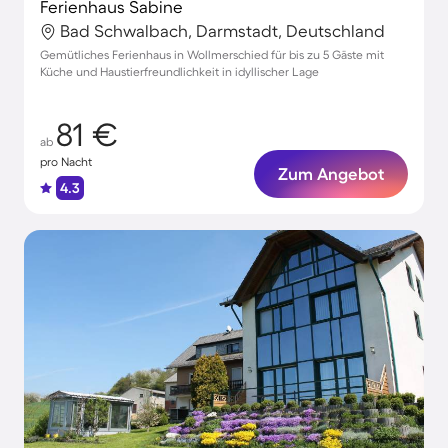
Ferienhaus Sabine
Bad Schwalbach, Darmstadt, Deutschland
Gemütliches Ferienhaus in Wollmerschied für bis zu 5 Gäste mit
Küche und Haustierfreundlichkeit in idyllischer Lage
81 €
ab
pro Nacht
Zum Angebot
4.3