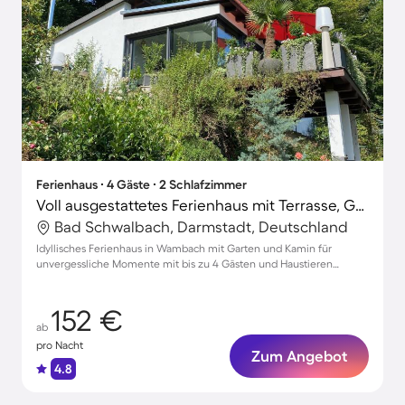
Ferienhaus ∙ 4 Gäste ∙ 2 Schlafzimmer
Voll ausgestattetes Ferienhaus mit Terrasse, Grill und Garten | Hunde erlaubt
Bad Schwalbach, Darmstadt, Deutschland
Idyllisches Ferienhaus in Wambach mit Garten und Kamin für
unvergessliche Momente mit bis zu 4 Gästen und Haustieren
willkommen!
152 €
ab
pro Nacht
Zum Angebot
4.8