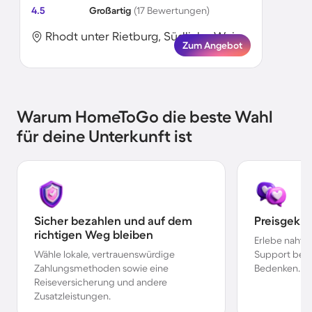
4.5
Großartig
(17 Bewertungen)
Rhodt unter Rietburg, Südliche Weinstraße, Deutschland
Zum Angebot
Warum HomeToGo die beste Wahl
für deine Unterkunft ist
Sicher bezahlen und auf dem
Preisgekr
richtigen Weg bleiben
Erlebe nahtl
Wähle lokale, vertrauenswürdige
Support bei 
Zahlungsmethoden sowie eine
Bedenken.
Reiseversicherung und andere
Zusatzleistungen.