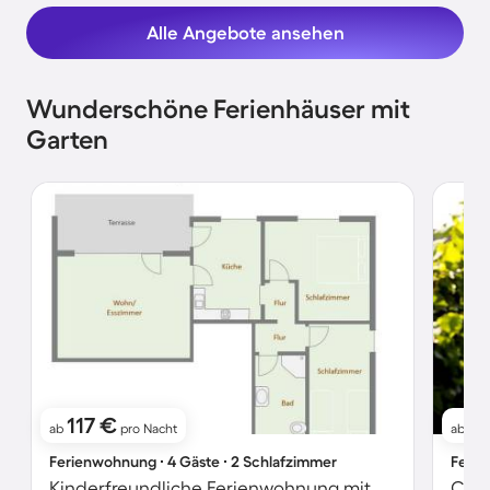
Alle Angebote ansehen
Wunderschöne Ferienhäuser mit
Garten
117 €
1
ab
pro Nacht
ab
Ferienwohnung ∙ 4 Gäste ∙ 2 Schlafzimmer
Ferie
Kinderfreundliche Ferienwohnung mit Garten und Terrasse