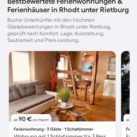
Bestbewertete Ferienwohnungen &
Ferienhäuser in Rhodt unter Rietburg
Buche Unterkünfte mit den höchsten
Gästebewertungen in Rhodt unter Rietburg,
geprüft nach Komfort, Lage, Ausstattung,
Sauberkeit und Preis-Leistung.
90 €
9
ab
pro Nacht
ab
Ferienwohnung ∙ 3 Gäste ∙ 1 Schlafzimmer
Ferie
Wohnung mit 1 Schlafzimmer für 3 Personen