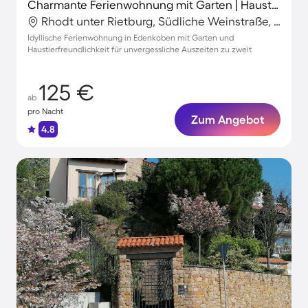
Charmante Ferienwohnung mit Garten | Haustiere sind willkommen
Rhodt unter Rietburg, Südliche Weinstraße, Deutschland
Idyllische Ferienwohnung in Edenkoben mit Garten und
Haustierfreundlichkeit für unvergessliche Auszeiten zu zweit
125 €
ab
pro Nacht
Zum Angebot
4.8