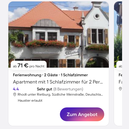
71 €
11
ab
pro Nacht
ab
Ferienwohnung ∙ 2 Gäste ∙ 1 Schlafzimmer
Ferie
Apartment mit 1 Schlafzimmer für 2 Personen
4.4
Sehr gut
(8 Bewertungen)
Rhodt unter Rietburg, Südliche Weinstraße, Deutschland
Hau
Haustier erlaubt
Zum Angebot