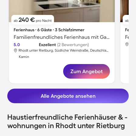
240 €
17
ab
pro Nacht
ab
Ferienhaus ∙ 6 Gäste ∙ 3 Schlafzimmer
Ferie
Familienfreundliches Ferienhaus mit Garten und Grill | Panoramablick
5.0
Exzellent
(2 Bewertungen)
Rhodt unter Rietburg, Südliche Weinstraße, Deutschland
Ka
Kamin
Zum Angebot
Alle Angebote ansehen
Haustierfreundliche Ferienhäuser & -
wohnungen in Rhodt unter Rietburg