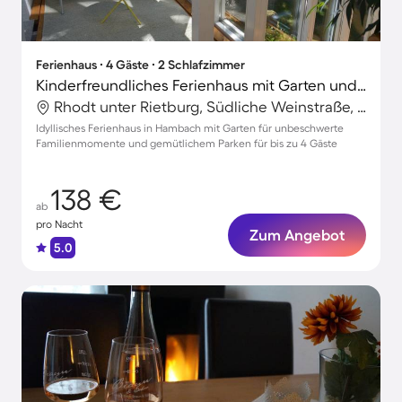
Ferienhaus ∙ 4 Gäste ∙ 2 Schlafzimmer
Kinderfreundliches Ferienhaus mit Garten und Terrasse | Gartenblick
Rhodt unter Rietburg, Südliche Weinstraße, Deutschland
Idyllisches Ferienhaus in Hambach mit Garten für unbeschwerte
Familienmomente und gemütlichem Parken für bis zu 4 Gäste
138 €
ab
pro Nacht
Zum Angebot
5.0