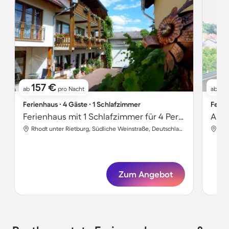
157 €
11
ab
pro Nacht
ab
Ferienhaus ∙ 4 Gäste ∙ 1 Schlafzimmer
Ferie
Ferienhaus mit 1 Schlafzimmer für 4 Personen
Apar
Rhodt unter Rietburg, Südliche Weinstraße, Deutschland
Zum Angebot