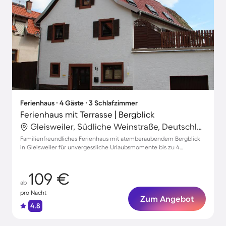
Ferienhaus ∙ 4 Gäste ∙ 3 Schlafzimmer
Ferienhaus mit Terrasse | Bergblick
Gleisweiler, Südliche Weinstraße, Deutschland
Familienfreundliches Ferienhaus mit atemberaubendem Bergblick
in Gleisweiler für unvergessliche Urlaubsmomente bis zu 4
Personen
109 €
ab
pro Nacht
Zum Angebot
4.8