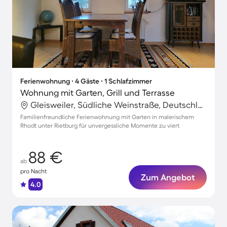
Ferienwohnung ∙ 4 Gäste ∙ 1 Schlafzimmer
Wohnung mit Garten, Grill und Terrasse
Gleisweiler, Südliche Weinstraße, Deutschland
Familienfreundliche Ferienwohnung mit Garten in malerischem
Rhodt unter Rietburg für unvergessliche Momente zu viert
88 €
ab
pro Nacht
Zum Angebot
4.0