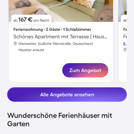
167 €
1
ab
pro Nacht
ab
Ferienwohnung ∙ 2 Gäste ∙ 1 Schlafzimmer
Ferie
Schönes Apartment mit Terrasse | Haustiere sind willkommen
Feri
Gleisweiler, Südliche Weinstraße, Deutschland
5.0
Gle
Haustier erlaubt
Hau
Zum Angebot
Alle Angebote ansehen
Wunderschöne Ferienhäuser mit
Garten