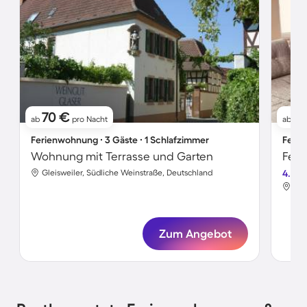
70 €
9
ab
pro Nacht
ab
Ferienwohnung ∙ 3 Gäste ∙ 1 Schlafzimmer
Ferie
Wohnung mit Terrasse und Garten
Feri
Gleisweiler, Südliche Weinstraße, Deutschland
4.8
Gle
Zum Angebot