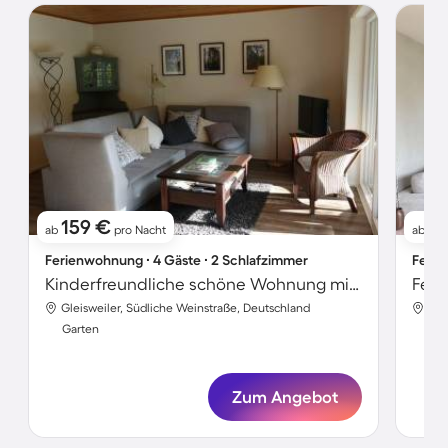
159 €
2
ab
pro Nacht
ab
Ferienwohnung ∙ 4 Gäste ∙ 2 Schlafzimmer
Ferie
Kinderfreundliche schöne Wohnung mit Terrasse und Garten
Feri
Gleisweiler, Südliche Weinstraße, Deutschland
Gle
Garten
Gar
Zum Angebot