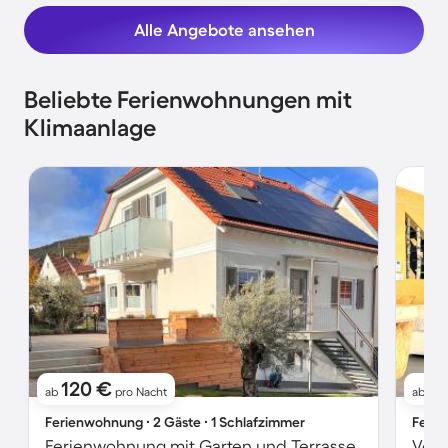
Alle Angebote ansehen
Beliebte Ferienwohnungen mit
Klimaanlage
120 €
11
ab
pro Nacht
ab
Ferienwohnung ∙ 2 Gäste ∙ 1 Schlafzimmer
Ferie
Ferienwohnung mit Garten und Terrasse