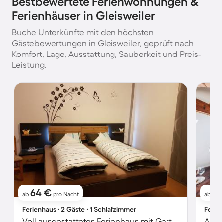
Bestbewertete Ferienwohnungen &
Ferienhäuser in Gleisweiler
Buche Unterkünfte mit den höchsten
Gästebewertungen in Gleisweiler, geprüft nach
Komfort, Lage, Ausstattung, Sauberkeit und Preis-
Leistung.
64 €
12
ab
pro Nacht
ab
Ferienhaus ∙ 2 Gäste ∙ 1 Schlafzimmer
Ferie
Voll ausgestattetes Ferienhaus mit Garten, Grill und Terrasse | Bergblick
Apar