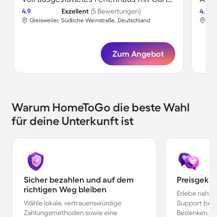
4.9
Exzellent
(5 Bewertungen)
4.8
Gleisweiler, Südliche Weinstraße, Deutschland
Gle
Zum Angebot
Warum HomeToGo die beste Wahl
für deine Unterkunft ist
Sicher bezahlen und auf dem
Preisgekr
richtigen Weg bleiben
Erlebe nahtl
Wähle lokale, vertrauenswürdige
Support bei 
Zahlungsmethoden sowie eine
Bedenken.