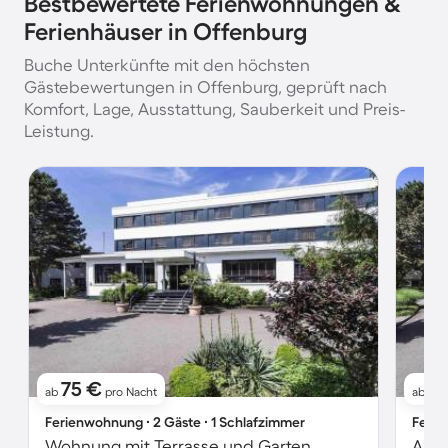
Bestbewertete Ferienwohnungen &
Ferienhäuser in Offenburg
Buche Unterkünfte mit den höchsten
Gästebewertungen in Offenburg, geprüft nach
Komfort, Lage, Ausstattung, Sauberkeit und Preis-
Leistung.
75 €
8
ab
pro Nacht
ab
Ferienwohnung ∙ 2 Gäste ∙ 1 Schlafzimmer
Ferie
Wohnung mit Terrasse und Garten