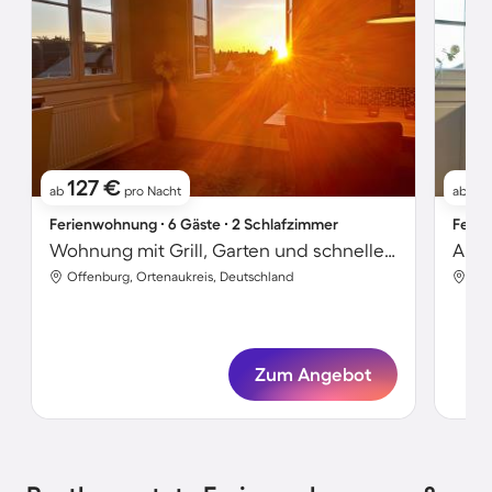
127 €
1
ab
pro Nacht
ab
Ferienwohnung ∙ 6 Gäste ∙ 2 Schlafzimmer
Ferie
Wohnung mit Grill, Garten und schnellem Internet | Gartenblick | Ideal für Homeoffice
Offenburg, Ortenaukreis, Deutschland
Off
Zum Angebot