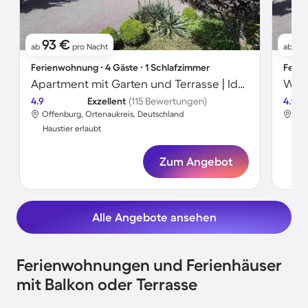
93 €
8
ab
pro Nacht
ab
Ferienwohnung ∙ 4 Gäste ∙ 1 Schlafzimmer
Ferie
Apartment mit Garten und Terrasse | Ideal für Homeoffice
Wohn
4.9
Exzellent
(115 Bewertungen)
4.9
Offenburg, Ortenaukreis, Deutschland
Off
Haustier erlaubt
Hau
Zum Angebot
Alle Angebote ansehen
Ferienwohnungen und Ferienhäuser
mit Balkon oder Terrasse