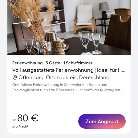
Ferienwohnung ∙ 5 Gäste ∙ 1 Schlafzimmer
Voll ausgestattete Ferienwohnung | Ideal für Homeoffice
Offenburg, Ortenaukreis, Deutschland
Gemütliche Ferienwohnung in Zunsweier mit Balkon und
Parkmöglichkeit für bis zu 5 Personen – Ihr perfekter Rückzugsort!
80 €
ab
Zum Angebot
pro Nacht