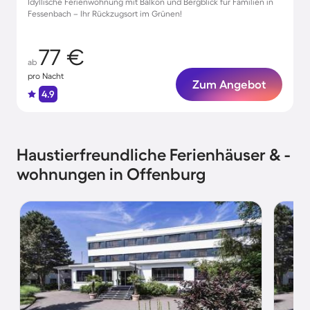
Idyllische Ferienwohnung mit Balkon und Bergblick für Familien in
Fessenbach – Ihr Rückzugsort im Grünen!
77 €
ab
pro Nacht
Zum Angebot
4.9
Haustierfreundliche Ferienhäuser & -
wohnungen in Offenburg