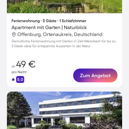
Ferienwohnung ∙ 3 Gäste ∙ 1 Schlafzimmer
Apartment mit Garten | Naturblick
Offenburg, Ortenaukreis, Deutschland
Gemütliche Ferienwohnung mit Garten in Zell-Weierbach für bis zu
3 Gäste ideal für entspannte Auszeiten in der Natur
49 €
ab
pro Nacht
Zum Angebot
5.0