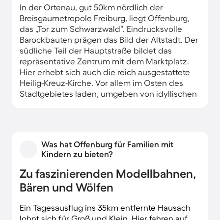
In der Ortenau, gut 50km nördlich der
Breisgaumetropole Freiburg, liegt Offenburg,
das „Tor zum Schwarzwald“. Eindrucksvolle
Barockbauten prägen das Bild der Altstadt. Der
südliche Teil der Hauptstraße bildet das
repräsentative Zentrum mit dem Marktplatz.
Hier erhebt sich auch die reich ausgestattete
Heilig-Kreuz-Kirche. Vor allem im Osten des
Stadtgebietes laden, umgeben von idyllischen
Weingärten, zahlreiche Ferienhäuser und -
wohnungen zu entspannten Urlaubstagen ein.
Was hat Offenburg für Familien mit
Kindern zu bieten?
Zu faszinierenden Modellbahnen,
Bären und Wölfen
Ein Tagesausflug ins 35km entfernte Hausach
lohnt sich für Groß und Klein. Hier fahren auf