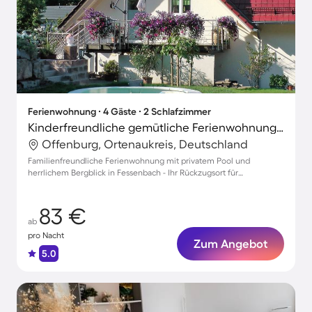
Ferienwohnung ∙ 4 Gäste ∙ 2 Schlafzimmer
Kinderfreundliche gemütliche Ferienwohnung mit privatem Pool, Garten und Terrasse | Bergblick
Offenburg, Ortenaukreis, Deutschland
Familienfreundliche Ferienwohnung mit privatem Pool und
herrlichem Bergblick in Fessenbach - Ihr Rückzugsort für
unvergessliche Tage!
83 €
ab
pro Nacht
Zum Angebot
5.0