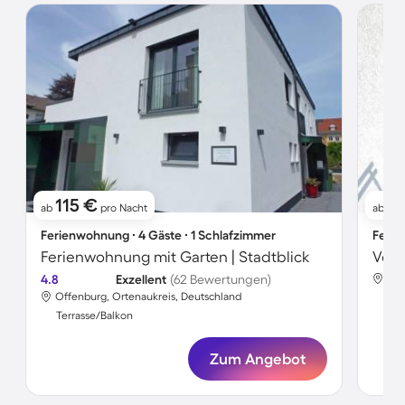
115 €
3
ab
pro Nacht
ab
Ferienwohnung ∙ 4 Gäste ∙ 1 Schlafzimmer
Ferie
Ferienwohnung mit Garten | Stadtblick
4.8
Exzellent
(62 Bewertungen)
Off
Offenburg, Ortenaukreis, Deutschland
Ter
Terrasse/Balkon
Zum Angebot