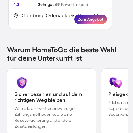
4.3
Sehr gut
(88 Bewertungen)
Offenburg, Ortenaukreis, Deutschland
Zum Angebot
Warum HomeToGo die beste Wahl
für deine Unterkunft ist
Sicher bezahlen und auf dem
Preisgekr
richtigen Weg bleiben
Erlebe nahtl
Wähle lokale, vertrauenswürdige
Support bei 
Zahlungsmethoden sowie eine
Bedenken.
Reiseversicherung und andere
Zusatzleistungen.