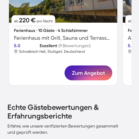
220 €
3
ab
pro Nacht
ab
Ferienhaus ∙ 10 Gäste ∙ 4 Schlafzimmer
Ferie
Ferienhaus mit Grill, Sauna und Terrasse | Meerblick
Apar
5.0
Exzellent
(9 Bewertungen)
5.0
Schwäbisch Hall, Stuttgart, Deutschland
Sch
Zum Angebot
Echte Gästebewertungen &
Erfahrungsberichte
Erfahre, wie unsere verifizierten Bewertungen gesammelt
und geprüft werden.