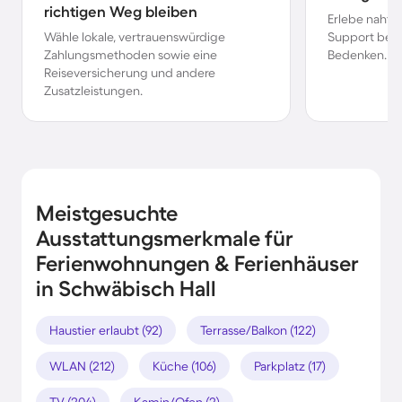
richtigen Weg bleiben
Erlebe nahtl
Wähle lokale, vertrauenswürdige
Support bei 
Zahlungsmethoden sowie eine
Bedenken.
Reiseversicherung und andere
Zusatzleistungen.
Meistgesuchte
Ausstattungsmerkmale für
Ferienwohnungen & Ferienhäuser
in Schwäbisch Hall
Haustier erlaubt (92)
Terrasse/Balkon (122)
WLAN (212)
Küche (106)
Parkplatz (17)
TV (204)
Kamin/Ofen (2)