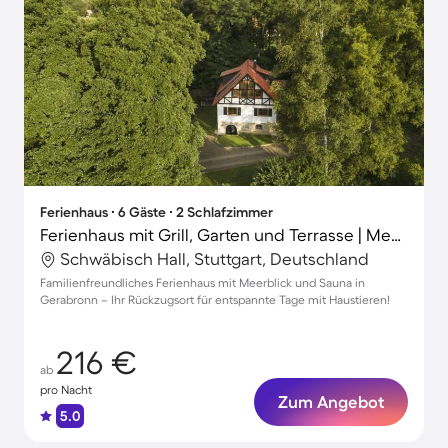
Ferienhaus ∙ 6 Gäste ∙ 2 Schlafzimmer
Ferienhaus mit Grill, Garten und Terrasse | Meerblick
Schwäbisch Hall, Stuttgart, Deutschland
Familienfreundliches Ferienhaus mit Meerblick und Sauna in
Gerabronn – Ihr Rückzugsort für entspannte Tage mit Haustieren!
216 €
ab
pro Nacht
Zum Angebot
5.0