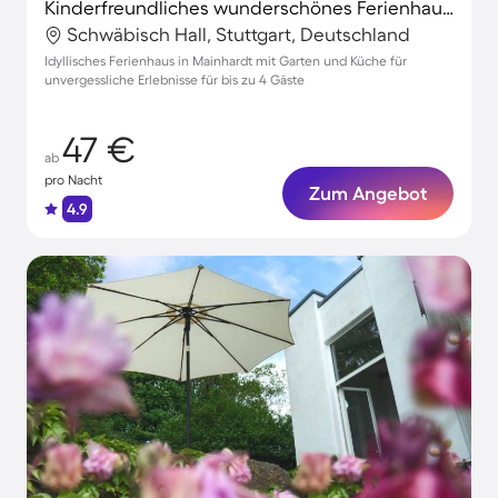
Kinderfreundliches wunderschönes Ferienhaus mit Garten | Gartenblick
Schwäbisch Hall, Stuttgart, Deutschland
Idyllisches Ferienhaus in Mainhardt mit Garten und Küche für
unvergessliche Erlebnisse für bis zu 4 Gäste
47 €
ab
pro Nacht
Zum Angebot
4.9