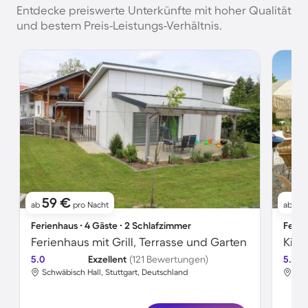
Entdecke preiswerte Unterkünfte mit hoher Qualität
und bestem Preis-Leistungs-Verhältnis.
59 €
1
ab
pro Nacht
ab
Ferienhaus ∙ 4 Gäste ∙ 2 Schlafzimmer
Ferie
Ferienhaus mit Grill, Terrasse und Garten
5.0
Exzellent
(121 Bewertungen)
5.0
Schwäbisch Hall, Stuttgart, Deutschland
Sch