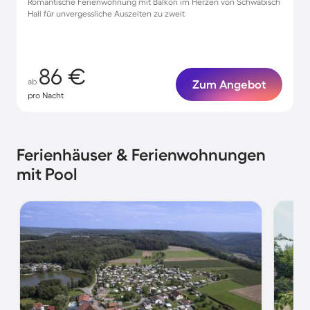
Romantische Ferienwohnung mit Balkon im Herzen von Schwäbisch
Hall für unvergessliche Auszeiten zu zweit
86 €
ab
Zum Angebot
pro Nacht
Ferienhäuser & Ferienwohnungen
mit Pool