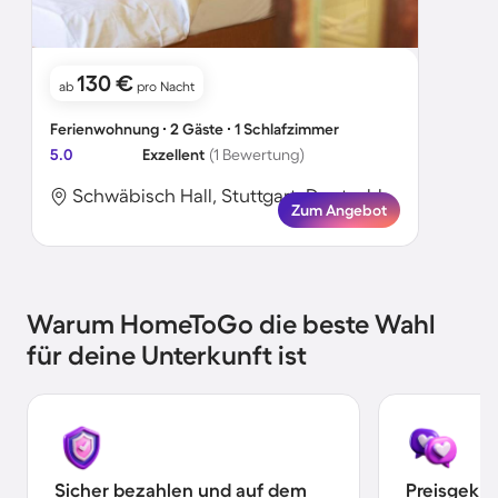
130 €
ab
pro Nacht
Ferienwohnung ∙ 2 Gäste ∙ 1 Schlafzimmer
5.0
Exzellent
(1 Bewertung)
Schwäbisch Hall, Stuttgart, Deutschland
Zum Angebot
Warum HomeToGo die beste Wahl
für deine Unterkunft ist
Sicher bezahlen und auf dem
Preisgekr