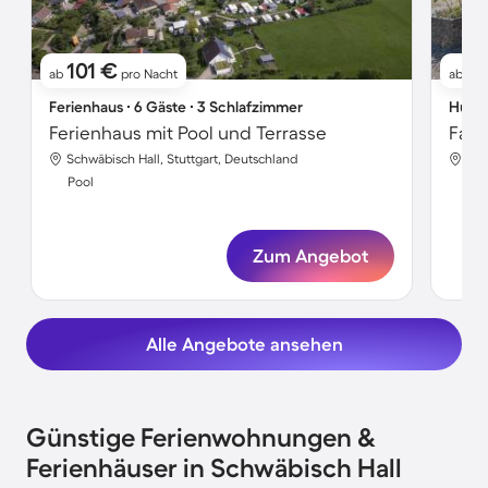
101 €
6
ab
pro Nacht
ab
Ferienhaus ∙ 6 Gäste ∙ 3 Schlafzimmer
Hütte
Ferienhaus mit Pool und Terrasse
Schwäbisch Hall, Stuttgart, Deutschland
Sch
Pool
Poo
Zum Angebot
Alle Angebote ansehen
Günstige Ferienwohnungen &
Ferienhäuser in Schwäbisch Hall