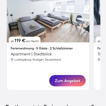
119 €
1
ab
pro Nacht
ab
Ferienwohnung ∙ 5 Gäste ∙ 2 Schlafzimmer
Ferie
Apartment | Stadtblick
Ludwigsburg, Stuttgart, Deutschland
Lud
Zum Angebot