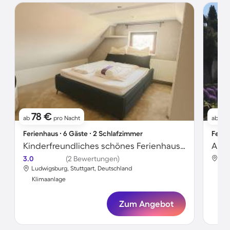
78 €
9
ab
pro Nacht
ab
Ferienhaus ∙ 6 Gäste ∙ 2 Schlafzimmer
Ferie
Kinderfreundliches schönes Ferienhaus mit Grill | Haustiere erlaubt
Apar
3.0
(2 Bewertungen)
Lud
Ludwigsburg, Stuttgart, Deutschland
Kli
Klimaanlage
Zum Angebot