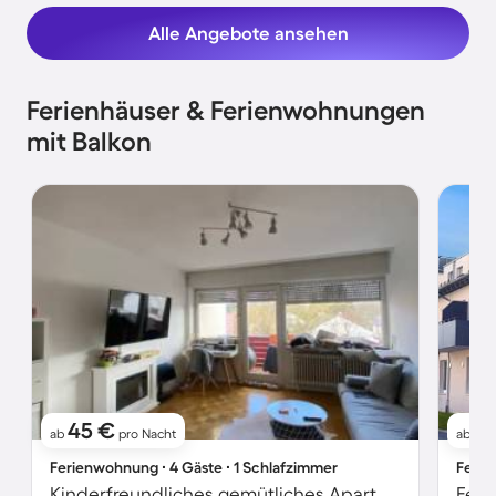
Alle Angebote ansehen
Ferienhäuser & Ferienwohnungen
mit Balkon
45 €
10
ab
pro Nacht
ab
Ferienwohnung ∙ 4 Gäste ∙ 1 Schlafzimmer
Ferie
Kinderfreundliches gemütliches Apartment mit Grill | Naturblick | Haustiere erlaubt