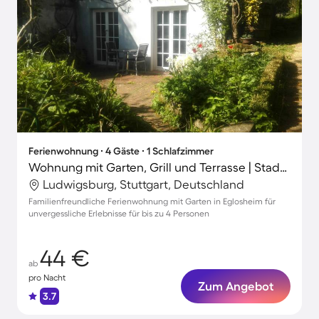
Ferienwohnung ∙ 4 Gäste ∙ 1 Schlafzimmer
Wohnung mit Garten, Grill und Terrasse | Stadtblick
Ludwigsburg, Stuttgart, Deutschland
Familienfreundliche Ferienwohnung mit Garten in Eglosheim für
unvergessliche Erlebnisse für bis zu 4 Personen
44 €
ab
pro Nacht
Zum Angebot
3.7