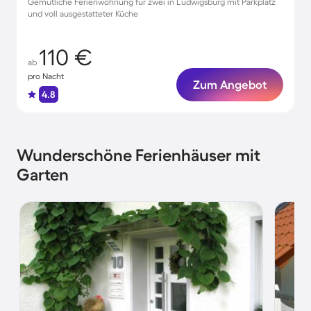
Gemütliche Ferienwohnung für zwei in Ludwigsburg mit Parkplatz
und voll ausgestatteter Küche
110 €
ab
pro Nacht
Zum Angebot
4.8
Wunderschöne Ferienhäuser mit
Garten