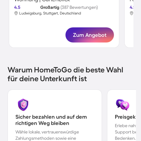
4.5
Großartig
(387 Bewertungen)
4.9
Ludwigsburg, Stuttgart, Deutschland
Lud
Zum Angebot
Warum HomeToGo die beste Wahl
für deine Unterkunft ist
Sicher bezahlen und auf dem
Preisgekr
richtigen Weg bleiben
Erlebe nahtl
Wähle lokale, vertrauenswürdige
Support bei 
Zahlungsmethoden sowie eine
Bedenken.