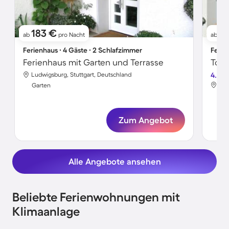
183 €
1
ab
pro Nacht
ab
Ferienhaus ∙ 4 Gäste ∙ 2 Schlafzimmer
Ferie
Ferienhaus mit Garten und Terrasse
Toll
Ludwigsburg, Stuttgart, Deutschland
4.0
Lud
Garten
Gar
Zum Angebot
Alle Angebote ansehen
Beliebte Ferienwohnungen mit
Klimaanlage