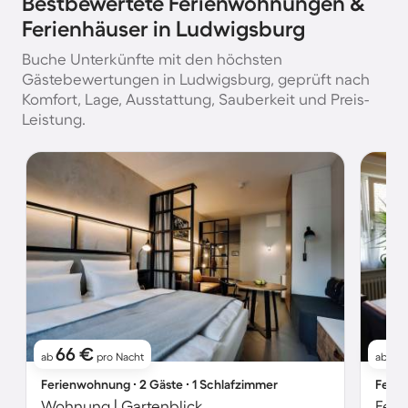
Bestbewertete Ferienwohnungen &
Ferienhäuser in Ludwigsburg
Buche Unterkünfte mit den höchsten
Gästebewertungen in Ludwigsburg, geprüft nach
Komfort, Lage, Ausstattung, Sauberkeit und Preis-
Leistung.
66 €
9
ab
pro Nacht
ab
Ferienwohnung ∙ 2 Gäste ∙ 1 Schlafzimmer
Ferie
Wohnung | Gartenblick