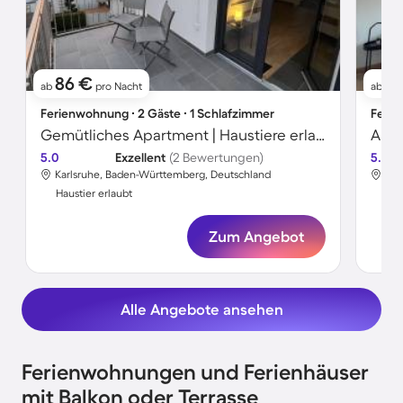
86 €
1
ab
pro Nacht
ab
Ferienwohnung ∙ 2 Gäste ∙ 1 Schlafzimmer
Ferie
Gemütliches Apartment | Haustiere erlaubt
5.0
Exzellent
(2 Bewertungen)
5.0
Karlsruhe, Baden-Württemberg, Deutschland
Kar
Haustier erlaubt
Hau
Zum Angebot
Alle Angebote ansehen
Ferienwohnungen und Ferienhäuser
mit Balkon oder Terrasse