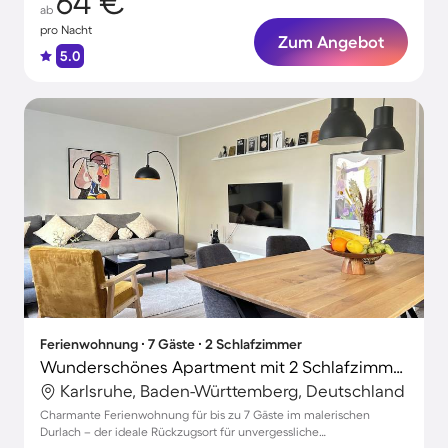
64 €
ab
pro Nacht
Zum Angebot
5.0
Ferienwohnung ∙ 7 Gäste ∙ 2 Schlafzimmer
Wunderschönes Apartment mit 2 Schlafzimmern für 7 Personen
Karlsruhe, Baden-Württemberg, Deutschland
Charmante Ferienwohnung für bis zu 7 Gäste im malerischen
Durlach – der ideale Rückzugsort für unvergessliche