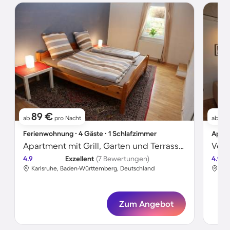
89 €
12
ab
pro Nacht
ab
Ferienwohnung ∙ 4 Gäste ∙ 1 Schlafzimmer
Apart
Apartment mit Grill, Garten und Terrasse | Gartenblick
4.9
Exzellent
(7 Bewertungen)
4.9
Karlsruhe, Baden-Württemberg, Deutschland
Kar
Zum Angebot