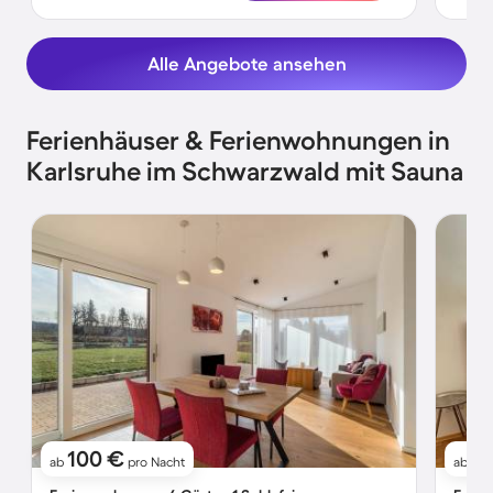
Alle Angebote ansehen
Ferienhäuser & Ferienwohnungen in
Karlsruhe im Schwarzwald mit Sauna
100 €
81
ab
pro Nacht
ab