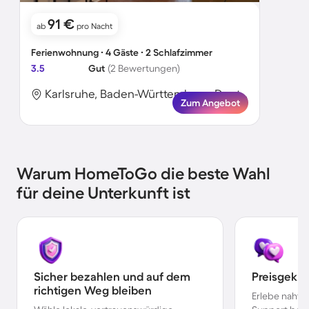
91 €
ab
pro Nacht
Ferienwohnung ∙ 4 Gäste ∙ 2 Schlafzimmer
3.5
Gut
(2 Bewertungen)
Karlsruhe, Baden-Württemberg, Deutschland
Zum Angebot
Warum HomeToGo die beste Wahl
für deine Unterkunft ist
Sicher bezahlen und auf dem
Preisgekr
richtigen Weg bleiben
Erlebe nahtl