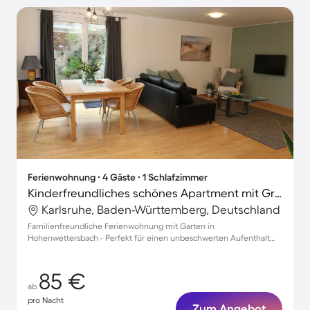
Ferienwohnung ∙ 4 Gäste ∙ 1 Schlafzimmer
Kinderfreundliches schönes Apartment mit Grill, Sauna und Terrasse | Naturblick | Hunde erlaubt
Karlsruhe, Baden-Württemberg, Deutschland
Familienfreundliche Ferienwohnung mit Garten in
Hohenwettersbach - Perfekt für einen unbeschwerten Aufenthalt
mit Haustieren!
85 €
ab
pro Nacht
Zum Angebot