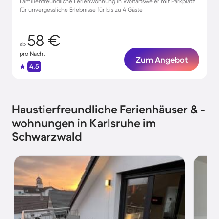
Familienfreundliche Ferienwohnung in Wolfartsweier mit Parkplatz
für unvergessliche Erlebnisse für bis zu 4 Gäste
58 €
ab
pro Nacht
Zum Angebot
4.5
Haustierfreundliche Ferienhäuser & -
wohnungen in Karlsruhe im
Schwarzwald