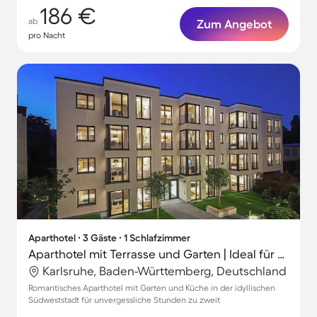
186 €
ab
Zum Angebot
pro Nacht
Aparthotel ∙ 3 Gäste ∙ 1 Schlafzimmer
Aparthotel mit Terrasse und Garten | Ideal für Homeoffice
Karlsruhe, Baden-Württemberg, Deutschland
Romantisches Aparthotel mit Garten und Küche in der idyllischen
Südweststadt für unvergessliche Stunden zu zweit