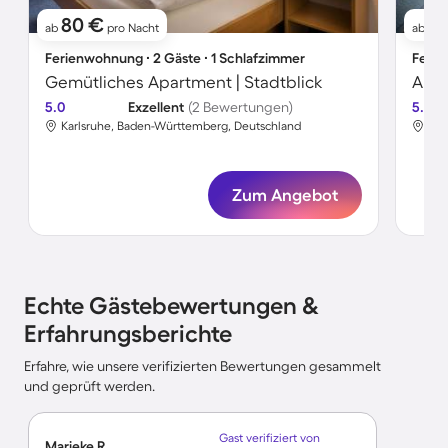
80 €
5
ab
pro Nacht
ab
Ferienwohnung ∙ 2 Gäste ∙ 1 Schlafzimmer
Ferie
Gemütliches Apartment | Stadtblick
Apar
5.0
Exzellent
(2 Bewertungen)
5.0
Karlsruhe, Baden-Württemberg, Deutschland
Kar
Zum Angebot
Echte Gästebewertungen &
Erfahrungsberichte
Erfahre, wie unsere verifizierten Bewertungen gesammelt
und geprüft werden.
Gast verifiziert von
Marieke R.