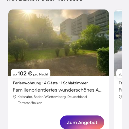
102 €
1
ab
pro Nacht
ab
Ferienwohnung ∙ 4 Gäste ∙ 1 Schlafzimmer
Ferie
Familienorientiertes wunderschönes Apartment | Ideal für Homeoffice | Hunde erlaubt
Karlsruhe, Baden-Württemberg, Deutschland
Kar
Terrasse/Balkon
Ter
Zum Angebot