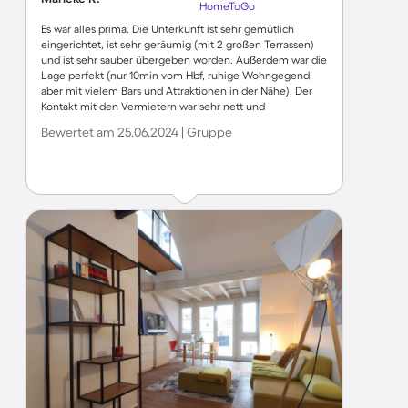
HomeToGo
Es war alles prima. Die Unterkunft ist sehr gemütlich
eingerichtet, ist sehr geräumig (mit 2 großen Terrassen)
und ist sehr sauber übergeben worden. Außerdem war die
Lage perfekt (nur 10min vom Hbf, ruhige Wohngegend,
aber mit vielem Bars und Attraktionen in der Nähe). Der
Kontakt mit den Vermietern war sehr nett und
unkompliziert. Der Check-In und Check-Out war sehr
Bewertet am 25.06.2024 | Gruppe
flexibel. Wir kommen gerne wieder.