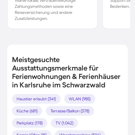
Wähle lokale, vertrauenswürdige
Support bei 
Zahlungsmethoden sowie eine
Bedenken.
Reiseversicherung und andere
Zusatzleistungen.
Meistgesuchte
Ausstattungsmerkmale für
Ferienwohnungen & Ferienhäuser
in Karlsruhe im Schwarzwald
Haustier erlaubt (341)
WLAN (985)
Küche (681)
Terrasse/Balkon (378)
Parkplatz (178)
TV (1.042)
Kamin/Ofen (15)
Waschmaschine (504)