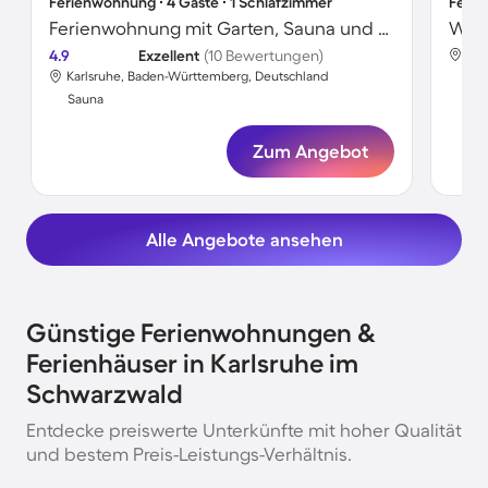
Ferienwohnung ∙ 4 Gäste ∙ 1 Schlafzimmer
Ferie
Ferienwohnung mit Garten, Sauna und schnellem Internet | Gartenblick
Wohn
4.9
Exzellent
(10 Bewertungen)
Kar
Karlsruhe, Baden-Württemberg, Deutschland
Sa
Sauna
Zum Angebot
Alle Angebote ansehen
Günstige Ferienwohnungen &
Ferienhäuser in Karlsruhe im
Schwarzwald
Entdecke preiswerte Unterkünfte mit hoher Qualität
und bestem Preis-Leistungs-Verhältnis.